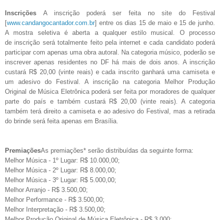
Inscrições
A inscrição poderá ser feita no site do Festival
[
www.candangocantador.com.br
] entre os dias 15 de maio e 15 de junho.
A mostra seletiva é aberta a qualquer estilo musical. O processo
de inscrição será totalmente feito pela internet e cada candidato poderá
participar com apenas uma obra autoral. Na categoria músico, poderão se
inscrever apenas residentes no DF há mais de dois anos. A inscrição
custará R$ 20,00 (vinte reais) e cada inscrito ganhará uma camiseta e
um adesivo do Festival. A inscrição na categoria Melhor Produção
Original de Música Eletrônica poderá ser feita por moradores de qualquer
parte do país e também custará R$ 20,00 (vinte reais). A categoria
também terá direito a camiseta e ao adesivo do Festival, mas a retirada
do brinde será feita apenas em Brasília.
Premiações
As premiações* serão distribuídas da seguinte forma:
Melhor Música - 1º Lugar: R$ 10.000,00;
Melhor Música - 2º Lugar: R$ 8.000,00;
Melhor Música - 3º Lugar: R$ 5.000,00;
Melhor Arranjo - R$ 3.500,00;
Melhor Performance - R$ 3.500,00;
Melhor Interpretação - R$ 3.500,00;
Melhor Produção Original de Música Eletrônica - R$ 3.000;