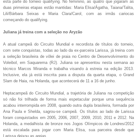
esta parte do torneio qualifying. No feminino, as quatro que jogaram as
duas primeiras etapas estão mantidas: Maria Elisa/Ágatha, Taiana/Talita,
Lili/Bárbara Seixas e Maria Clara/Carol, com as irmãs cariocas
começando do qualifying.
Juliana já treina com a seleção no Aryzão
A atual campeã do Circuito Mundial e recordista de títulos do torneio,
com sete conquistas, todas ao lado da ex-parceira Larissa, já treina com
a seleção brasileira de vôlei de praia no Centro de Desenvolvimento do
Voleibol, em Saquarema (RJ). Juliana se apresentou nesta semana ao
técnico Marcos Miranda e trabalha visando à estreia na edição 2013.
Inclusive, ela já está inscrita para a disputa da quarta etapa, o Grand
Slam de Haia, na Holanda, que acontecerá de 11 a 16 de junho.
Heptacampeã do Circuito Mundial, a trajetória de Juliana na competição
só não foi trilhada de forma mais espetacular porque uma sequência
acabou interrompida em 2008, quando outra dupla brasileira, formada por
Ana Paula e Shelda, sagrou-se campeã. Os títulos ao lado de Larissa
foram conquistados em 2005, 2006, 2007, 2009, 2010, 2011 e 2012. Na
Holanda, a medalhista de bronze nos Jogos Olímpicos de Londres/2012
está escalada para jogar com Maria Elisa, sua parceira desde que
Larissa deixou as areias.