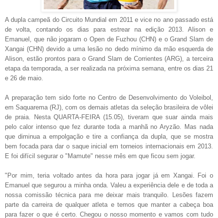
A dupla campeã do Circuito Mundial em 2011 e vice no ano passado está
de volta, contando os dias para estrear na edição 2013. Alison e
Emanuel, que não jogaram o Open de Fuzhou (CHN) e o Grand Slam de
Xangai (CHN) devido a uma lesão no dedo mínimo da mão esquerda de
Alison, estão prontos para o Grand Slam de Corrientes (ARG), a terceira
etapa da temporada, a ser realizada na próxima semana, entre os dias 21
e 26 de maio.
A preparação tem sido forte no Centro de Desenvolvimento do Voleibol,
em Saquarema (RJ), com os demais atletas da seleção brasileira de vôlei
de praia. Nesta QUARTA-FEIRA (15.05), tiveram que suar ainda mais
pelo calor intenso que fez durante toda a manhã no Aryzão. Mas nada
que diminua a empolgação e tire a confiança da dupla, que se mostra
bem focada para dar o saque inicial em torneios internacionais em 2013.
E foi difícil segurar o "Mamute" nesse mês em que ficou sem jogar.
"Por mim, teria voltado antes da hora para jogar já em Xangai. Foi o
Emanuel que segurou a minha onda. Valeu a experiência dele e de toda a
nossa comissão técnica para me deixar mais tranquilo. Lesões fazem
parte da carreira de qualquer atleta e temos que manter a cabeça boa
para fazer o que é certo. Chegou o nosso momento e vamos com tudo