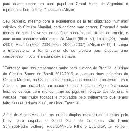
para desempenhar um bom papel no Grand Slam da Argentina e
representar bem o Brasil", declarou Alison.
Seu parcerio, mesmo com a experiência de já ter disputado inúmeras
edições do Circuito Mundial, está ansioso para estrear. Emanuel é nada
menos do que dez vezes campeão e recordista de títulos do torneio, e
com cinco parceiros diferentes: Zé Marco (96 e 97), Loiola (99), Tande
(2001), Ricardo (2003, 2004, 2005, 2006 e 2007) e Alison (2011). E chega
a impressionar a forma como ele se prepara para disputar uma
competição. "Foco" é a sua palavra chave.
"Confesso que nos preparamos muito para a etapa de Brasília, a última
do Circuito Banco do Brasil 2012/2013, e para as duas primeiras do
Circuito Mundial, na China. Infelizmente, aconteceu esse acidente com o
Alison, o que atrapalhou um pouco os nossos planos. Agora é a nossa
hora de estrear, com menos ritmo de jogo em relação aos demais, é
verdade, mas muito focados e motivados pelo treinamento que temos
feito nesses últimos dias", analisou Emanuel.
Além de Alison/Emanuel, as outras diuplas masculinas inscritas pelo
Brasil para disputar o Grand Slam de Corrientes são Bruno
Schmidt/Pedro Solberg, Ricardo/Álvaro Filho e Evandro/Vitor Felipe -