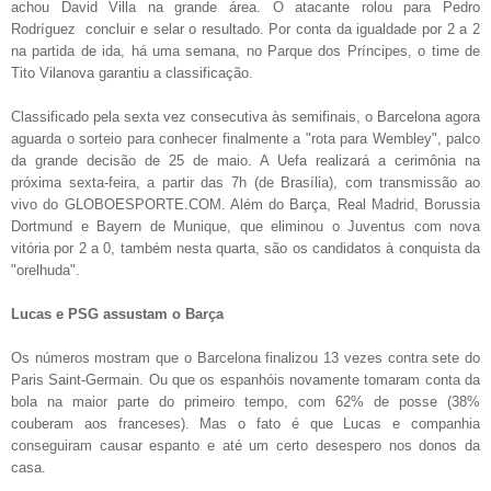
achou David Villa na grande área. O atacante rolou para Pedro
Rodríguez concluir e selar o resultado. Por conta da igualdade por 2 a 2
na partida de ida, há uma semana, no Parque dos Príncipes, o time de
Tito Vilanova garantiu a classificação.
Classificado pela sexta vez consecutiva às semifinais, o Barcelona agora
aguarda o sorteio para conhecer finalmente a "rota para Wembley", palco
da grande decisão de 25 de maio. A Uefa realizará a cerimônia na
próxima sexta-feira, a partir das 7h (de Brasília), com transmissão ao
vivo do GLOBOESPORTE.COM. Além do Barça, Real Madrid, Borussia
Dortmund e Bayern de Munique, que eliminou o Juventus com nova
vitória por 2 a 0, também nesta quarta, são os candidatos à conquista da
"orelhuda".
Lucas e PSG assustam o Barça
Os números mostram que o Barcelona finalizou 13 vezes contra sete do
Paris Saint-Germain. Ou que os espanhóis novamente tomaram conta da
bola na maior parte do primeiro tempo, com 62% de posse (38%
couberam aos franceses). Mas o fato é que Lucas e companhia
conseguiram causar espanto e até um certo desespero nos donos da
casa.