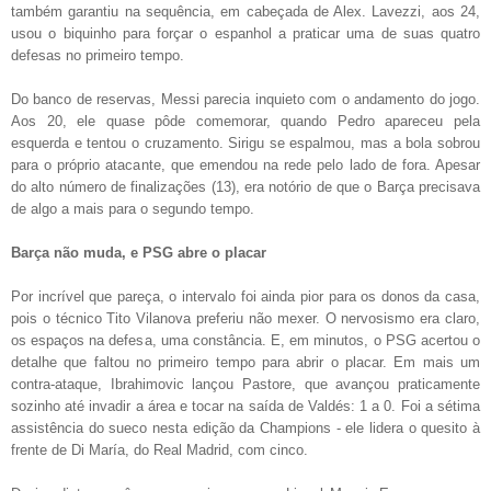
também garantiu na sequência, em cabeçada de Alex. Lavezzi, aos 24,
usou o biquinho para forçar o espanhol a praticar uma de suas quatro
defesas no primeiro tempo.
Do banco de reservas, Messi parecia inquieto com o andamento do jogo.
Aos 20, ele quase pôde comemorar, quando Pedro apareceu pela
esquerda e tentou o cruzamento. Sirigu se espalmou, mas a bola sobrou
para o próprio atacante, que emendou na rede pelo lado de fora. Apesar
do alto número de finalizações (13), era notório de que o Barça precisava
de algo a mais para o segundo tempo.
Barça não muda, e PSG abre o placar
Por incrível que pareça, o intervalo foi ainda pior para os donos da casa,
pois o técnico Tito Vilanova preferiu não mexer. O nervosismo era claro,
os espaços na defesa, uma constância. E, em minutos, o PSG acertou o
detalhe que faltou no primeiro tempo para abrir o placar. Em mais um
contra-ataque, Ibrahimovic lançou Pastore, que avançou praticamente
sozinho até invadir a área e tocar na saída de Valdés: 1 a 0. Foi a sétima
assistência do sueco nesta edição da Champions - ele lidera o quesito à
frente de Di María, do Real Madrid, com cinco.