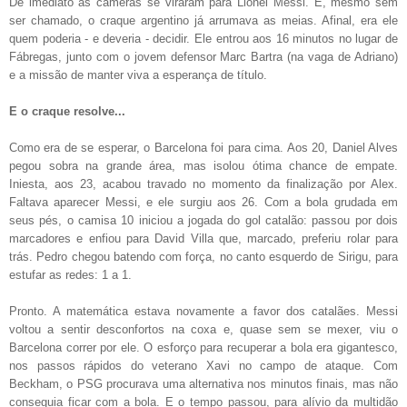
De imediato as câmeras se viraram para Lionel Messi. E, mesmo sem
ser chamado, o craque argentino já arrumava as meias. Afinal, era ele
quem poderia - e deveria - decidir. Ele entrou aos 16 minutos no lugar de
Fábregas, junto com o jovem defensor Marc Bartra (na vaga de Adriano)
e a missão de manter viva a esperança de título.
E o craque resolve...
Como era de se esperar, o Barcelona foi para cima. Aos 20, Daniel Alves
pegou sobra na grande área, mas isolou ótima chance de empate.
Iniesta, aos 23, acabou travado no momento da finalização por Alex.
Faltava aparecer Messi, e ele surgiu aos 26. Com a bola grudada em
seus pés, o camisa 10 iniciou a jogada do gol catalão: passou por dois
marcadores e enfiou para David Villa que, marcado, preferiu rolar para
trás. Pedro chegou batendo com força, no canto esquerdo de Sirigu, para
estufar as redes: 1 a 1.
Pronto. A matemática estava novamente a favor dos catalães. Messi
voltou a sentir desconfortos na coxa e, quase sem se mexer, viu o
Barcelona correr por ele. O esforço para recuperar a bola era gigantesco,
nos passos rápidos do veterano Xavi no campo de ataque. Com
Beckham, o PSG procurava uma alternativa nos minutos finais, mas não
conseguia ficar com a bola. E o tempo passou, para alívio da multidão