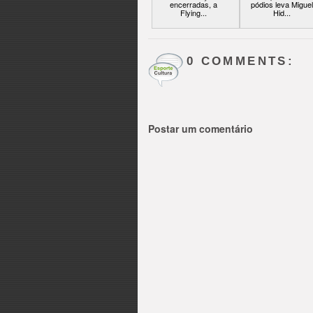
encerradas, a
pódios leva Miguel
Flying...
Hid...
0 COMMENTS:
Postar um comentário