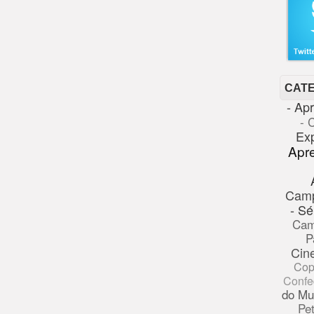
CAT
- Ap
- 
Ex
Apr
Cam
- Sé
Cam
P
Cin
Cop
Confe
do Mu
Pe