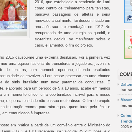
2016, que estabelecia a academia de Larri
como centro de treinamento para tenistas,
bancava passagens de atletas e seria
renovado anualmente, foi descontinuado um
ano após sua implementação, em 2012. Se
recuperando de uma cirurgia no quadril, o
ex-tenista decidiu se manifestar sobre o
caso, e lamentou o fim do projeto.
ênis 2016 causou-me uma extrema desilusão. Foi a primeira vez
formou uma equipe nacional de treinadores e jogadores, juvenis e
nte de tenistas, num momento oportuno, obtendo resultados
COM
oportunidade de envolver o Larri nesse processo era uma chance
ade do tênis brasileiro num novo patamar de conquistas. É
Dalto
rte, elaborado para um período de 5 a 10 anos, acabe em menos
imuno
va um momento único, uma oportunidade incrível para o nosso
Mason
ho, e que na realidade não passou muito disso. O fim do projeto
imuno
uma frustração enorme para mim e para quem torce pelo tênis e
sta, em comunicado à imprensa.
Coins 
Trends
posto em prática a partir de um convênio entre o Ministério do
2023 e
e Tênis (CBT). A CBT receberia um valor de R$ 2 milhões, e o