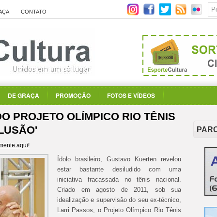
AÇA
CONTATO
DE GRAÇA
PROMOÇÃO
FOTOS E VÍDEOS
O PROJETO OLÍMPICO RIO TÊNIS
ILUSÃO'
PAR
ente aqui!
Ídolo brasileiro, Gustavo Kuerten revelou
estar bastante desiludido com uma
iniciativa fracassada no tênis nacional.
Criado em agosto de 2011, sob sua
idealização e supervisão do seu ex-técnico,
Larri Passos, o Projeto Olímpico Rio Tênis