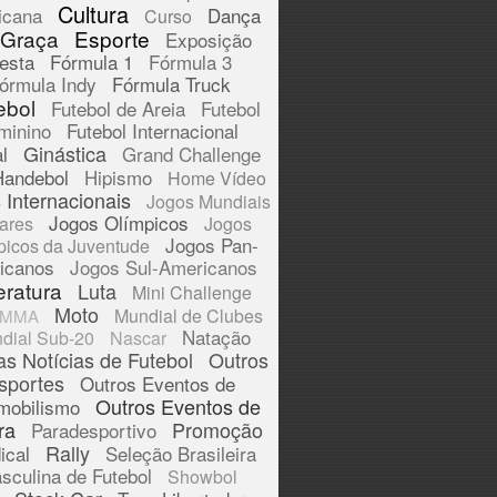
Cultura
icana
Dança
Curso
 Graça
Esporte
Exposição
esta
Fórmula 1
Fórmula 3
órmula Indy
Fórmula Truck
ebol
Futebol de Areia
Futebol
minino
Futebol Internacional
Ginástica
l
Grand Challenge
Handebol
Hipismo
Home Vídeo
 Internacionais
Jogos Mundiais
Jogos Olímpicos
tares
Jogos
Jogos Pan-
picos da Juventude
icanos
Jogos Sul-Americanos
eratura
Luta
Mini Challenge
Moto
Mundial de Clubes
MMA
Natação
dial Sub-20
Nascar
as Notícias de Futebol
Outros
sportes
Outros Eventos de
Outros Eventos de
mobilismo
ra
Promoção
Paradesportivo
Rally
ical
Seleção Brasileira
sculina de Futebol
Showbol