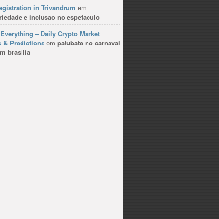
gistration in Trivandrum
em
riedade e inclusao no espetaculo
Everything – Daily Crypto Market
 & Predictions
em
patubate no carnaval
m brasilia