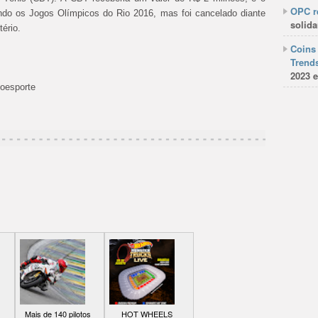
OPC re
ando os Jogos Olímpicos do Rio 2016, mas foi cancelado diante
solida
tério.
Coins 
Trends
2023 e
boesporte
Mais de 140 pilotos
HOT WHEELS