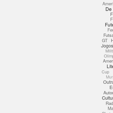
Amer
De
F
F
Fut
Fe
Futsa
GT
Jogos
Mili
Olím
Amer
Lit
Cup
Mun
Outr
E
Auto
Cultu
Rad
Ma