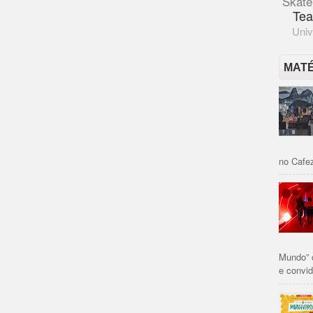
Skate
Tea
Univ
MAT
no Cafez
Mundo” 
e convid