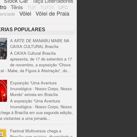
Stock Car
Taça Libertadores
tro
Tênis
TUF
TUF31
UFC
Vôlei
Vôlei de Praia
ersíade
ÉRIAS POPULARES
A ARTE DE MANABU MABE NA
CAIXA CULTURAL Brasília
A CAIXA Cultural Brasília
apresenta, de 17 de setembro a 17
de novembro, a exposição “Chove
al - Mabe, da Figura à Abstração”, do...
Exposição “Uma Aventura
Imunológica - Nosso Corpo, Nosso
Mundo” estreia em Brasília
A exposição “Uma Aventura
Imunológica - Nosso Corpo, Nosso
chega à Brasília em sua segunda edição,
a visitantes a uma jornada...
Festival Multiversos chega a
Brasília com música, diversidade e