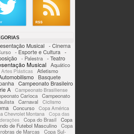
EGORIAS
resentação Musical
- Cinema
- Esporte e Cultura
-
Curso
posição
- Teatro
- Palestra
esentação Musical
Aquático
Atletismo
Artes Plásticas
Automobilismo
Basquete
panha
Campeonato Brasileiro
rie A
Campeonato Brasiliense
peonato Carioca
Campeonato
aulista
Carnaval
Ciclismo
ema
Concurso
Copa América
a Chevrolet Montana
Copa das
Copa do Brasil
Copa
derações
ndo de Futebol Masculino
Copa
trobras de Marcas
Copa Sul-