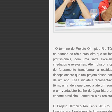
- O término do Projeto Olímpico Rio T
na história do tênis brasileiro que se 
profissionais, com uma safra excele
imediatos e relevantes. Além disso, a 
de futuramente transformar a realid
decepcionante que um projeto desse po
de um ano. Essa iniciativa representa
tênis, uma ideia que parecia até um son
é um verdadeiro banho de água fria e 
esporte brasileiro - lamentou o ex-teni
O Projeto Olímpico Rio Tênis 2016 foi 
Esporte e a Confederação Brasileira d