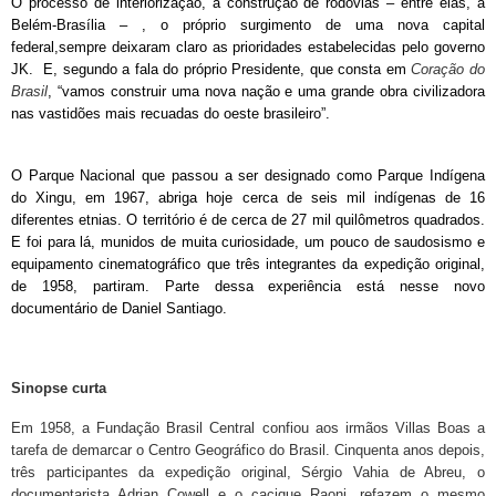
O processo de interiorização, a construção de rodovias – entre elas, a
Belém-Brasília – , o próprio surgimento de uma nova capital
federal,sempre deixaram claro as prioridades estabelecidas pelo governo
JK. E, segundo a fala do próprio Presidente, que consta em
Coração do
Brasil
, “vamos construir uma nova nação e uma grande obra civilizadora
nas vastidões mais recuadas do oeste brasileiro”.
O Parque Nacional que passou a ser designado como Parque Indígena
do Xingu, em 1967, abriga hoje cerca de seis mil indígenas de 16
diferentes etnias. O território é de cerca de 27 mil quilômetros quadrados.
E foi para lá, munidos de muita curiosidade, um pouco de saudosismo e
equipamento cinematográfico que três integrantes da expedição original,
de 1958, partiram. Parte dessa experiência está nesse novo
documentário de Daniel Santiago.
Sinopse curta
Em 1958, a Fundação Brasil Central confiou aos irmãos Villas Boas a
tarefa de demarcar o Centro Geográfico do Brasil. Cinquenta anos depois,
três participantes da expedição original, Sérgio Vahia de Abreu, o
documentarista Adrian Cowell e o cacique Raoni, refazem o mesmo