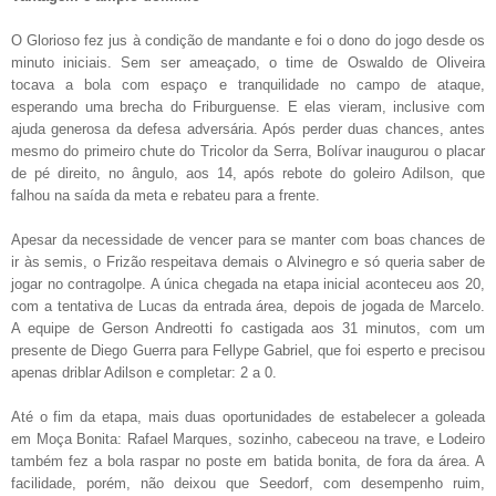
O Glorioso fez jus à condição de mandante e foi o dono do jogo desde os
minuto iniciais. Sem ser ameaçado, o time de Oswaldo de Oliveira
tocava a bola com espaço e tranquilidade no campo de ataque,
esperando uma brecha do Friburguense. E elas vieram, inclusive com
ajuda generosa da defesa adversária. Após perder duas chances, antes
mesmo do primeiro chute do Tricolor da Serra, Bolívar inaugurou o placar
de pé direito, no ângulo, aos 14, após rebote do goleiro Adilson, que
falhou na saída da meta e rebateu para a frente.
Apesar da necessidade de vencer para se manter com boas chances de
ir às semis, o Frizão respeitava demais o Alvinegro e só queria saber de
jogar no contragolpe. A única chegada na etapa inicial aconteceu aos 20,
com a tentativa de Lucas da entrada área, depois de jogada de Marcelo.
A equipe de Gerson Andreotti fo castigada aos 31 minutos, com um
presente de Diego Guerra para Fellype Gabriel, que foi esperto e precisou
apenas driblar Adilson e completar: 2 a 0.
Até o fim da etapa, mais duas oportunidades de estabelecer a goleada
em Moça Bonita: Rafael Marques, sozinho, cabeceou na trave, e Lodeiro
também fez a bola raspar no poste em batida bonita, de fora da área. A
facilidade, porém, não deixou que Seedorf, com desempenho ruim,