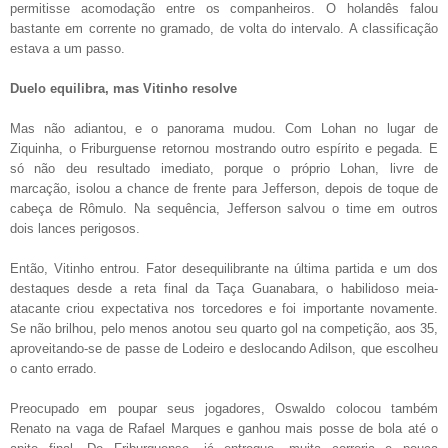
permitisse acomodação entre os companheiros. O holandês falou
bastante em corrente no gramado, de volta do intervalo. A classificação
estava a um passo.
Duelo equilibra, mas Vitinho resolve
Mas não adiantou, e o panorama mudou. Com Lohan no lugar de
Ziquinha, o Friburguense retornou mostrando outro espírito e pegada. E
só não deu resultado imediato, porque o próprio Lohan, livre de
marcação, isolou a chance de frente para Jefferson, depois de toque de
cabeça de Rômulo. Na sequência, Jefferson salvou o time em outros
dois lances perigosos.
Então, Vitinho entrou. Fator desequilibrante na última partida e um dos
destaques desde a reta final da Taça Guanabara, o habilidoso meia-
atacante criou expectativa nos torcedores e foi importante novamente.
Se não brilhou, pelo menos anotou seu quarto gol na competição, aos 35,
aproveitando-se de passe de Lodeiro e deslocando Adilson, que escolheu
o canto errado.
Preocupado em poupar seus jogadores, Oswaldo colocou também
Renato na vaga de Rafael Marques e ganhou mais posse de bola até o