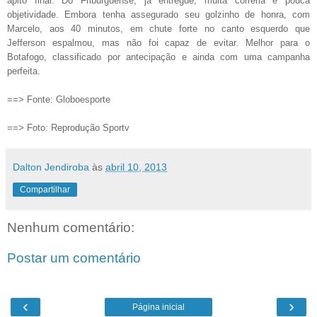
apito final. Do Friburguense, já entregue, muita correria e pouca
objetividade. Embora tenha assegurado seu golzinho de honra, com
Marcelo, aos 40 minutos, em chute forte no canto esquerdo que
Jefferson espalmou, mas não foi capaz de evitar. Melhor para o
Botafogo, classificado por antecipação e ainda com uma campanha
perfeita.
==> Fonte: Globoesporte
==> Foto: Reprodução Sportv
Dalton Jendiroba
às
abril 10, 2013
Compartilhar
Nenhum comentário:
Postar um comentário
‹
›
Página inicial