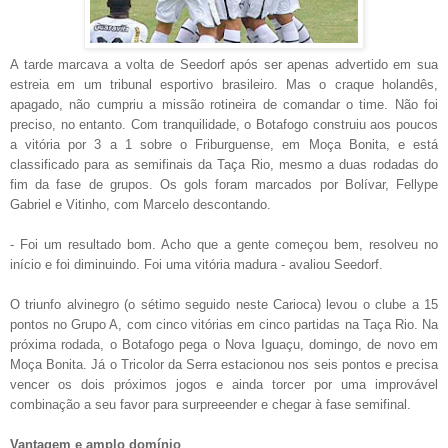
A tarde marcava a volta de Seedorf após ser apenas advertido em sua
estreia em um tribunal esportivo brasileiro. Mas o craque holandês,
apagado, não cumpriu a missão rotineira de comandar o time. Não foi
preciso, no entanto. Com tranquilidade, o Botafogo construiu aos poucos
a vitória por 3 a 1 sobre o Friburguense, em Moça Bonita, e está
classificado para as semifinais da Taça Rio, mesmo a duas rodadas do
fim da fase de grupos. Os gols foram marcados por Bolívar, Fellype
Gabriel e Vitinho, com Marcelo descontando.
- Foi um resultado bom. Acho que a gente começou bem, resolveu no
início e foi diminuindo. Foi uma vitória madura - avaliou Seedorf.
O triunfo alvinegro (o sétimo seguido neste Carioca) levou o clube a 15
pontos no Grupo A, com cinco vitórias em cinco partidas na Taça Rio. Na
próxima rodada, o Botafogo pega o Nova Iguaçu, domingo, de novo em
Moça Bonita. Já o Tricolor da Serra estacionou nos seis pontos e precisa
vencer os dois próximos jogos e ainda torcer por uma improvável
combinação a seu favor para surpreeender e chegar à fase semifinal.
Vantagem e amplo domínio