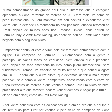
Numa demonstração do grande equilíbrio e interesse que a categoria
apresenta, a Copa Petrobras de Marcas de 2013 terá mais um nome de
peso internacional. A Ford manteve em seu cockpit o experiente Vitor
Meira, que já defendeu a montadora no ano passado, quando retornou ao
Brasil depois de muitos anos nos Estados Unidos, onde correu na
Fórmula Indy. A Amir Nasr Racing, do chefe de equipe Samir Nasr, ainda
negocia com o segundo piloto.
``Importante continuar com o Vitor, pois ele tem bom entrosamento com a
equipe. Foi campeão de Fórmula 3 Sul-americana com a gente e
participou de várias fases da escuderia. Sem dúvida que a presença
dele, depois da fase americana na Indy como piloto internacional, será
fundamental. Temos um trabalho de muito tempo e que continua agora
em 2013. Espero que o outro piloto, que devemos definir o mais rápido
possível, seja como o Meira, competitivo, acostumado com o carro da
Copa Petrobras de Marcas e que venha a somar. Será um piloto de nível
profissional alto que também poderá vencer corridas e brigar pelo título``,
disse Samir Nasr, chefe da Amir Nasr Racing.
Vitor Meira concorda com as colocações de Samir e diz que a equipe e
ele têm tudo para lutar por vitórias e pelo título de campeão da Copa