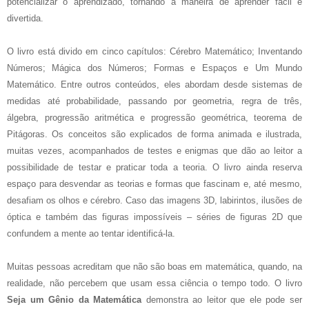
potencializar o aprendizado, tornando a maneira de aprender fácil e
divertida.
O livro está divido em cinco capítulos: Cérebro Matemático; Inventando
Números; Mágica dos Números; Formas e Espaços e Um Mundo
Matemático. Entre outros conteúdos, eles abordam desde sistemas de
medidas até probabilidade, passando por geometria, regra de três,
álgebra, progressão aritmética e progressão geométrica, teorema de
Pitágoras. Os conceitos são explicados de forma animada e ilustrada,
muitas vezes, acompanhados de testes e enigmas que dão ao leitor a
possibilidade de testar e praticar toda a teoria. O livro ainda reserva
espaço para desvendar as teorias e formas que fascinam e, até mesmo,
desafiam os olhos e cérebro. Caso das imagens 3D, labirintos, ilusões de
óptica e também das figuras impossíveis – séries de figuras 2D que
confundem a mente ao tentar identificá-la.
Muitas pessoas acreditam que não são boas em matemática, quando, na
realidade, não percebem que usam essa ciência o tempo todo. O livro
Seja um Gênio da Matemática
demonstra ao leitor que ele pode ser