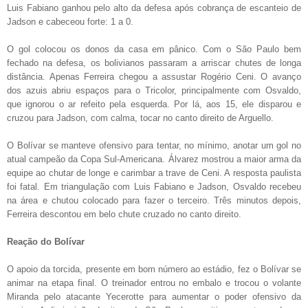
Luis Fabiano ganhou pelo alto da defesa após cobrança de escanteio de
Jadson e cabeceou forte: 1 a 0.
O gol colocou os donos da casa em pânico. Com o São Paulo bem
fechado na defesa, os bolivianos passaram a arriscar chutes de longa
distância. Apenas Ferreira chegou a assustar Rogério Ceni. O avanço
dos azuis abriu espaços para o Tricolor, principalmente com Osvaldo,
que ignorou o ar refeito pela esquerda. Por lá, aos 15, ele disparou e
cruzou para Jadson, com calma, tocar no canto direito de Arguello.
O Bolívar se manteve ofensivo para tentar, no mínimo, anotar um gol no
atual campeão da Copa Sul-Americana. Álvarez mostrou a maior arma da
equipe ao chutar de longe e carimbar a trave de Ceni. A resposta paulista
foi fatal. Em triangulação com Luis Fabiano e Jadson, Osvaldo recebeu
na área e chutou colocado para fazer o terceiro. Três minutos depois,
Ferreira descontou em belo chute cruzado no canto direito.
Reação do Bolívar
O apoio da torcida, presente em bom número ao estádio, fez o Bolívar se
animar na etapa final. O treinador entrou no embalo e trocou o volante
Miranda pelo atacante Yecerotte para aumentar o poder ofensivo da