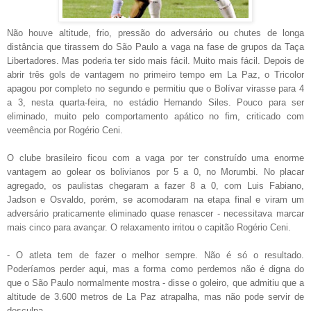
Não houve altitude, frio, pressão do adversário ou chutes de longa
distância que tirassem do São Paulo a vaga na fase de grupos da Taça
Libertadores. Mas poderia ter sido mais fácil. Muito mais fácil. Depois de
abrir três gols de vantagem no primeiro tempo em La Paz, o Tricolor
apagou por completo no segundo e permitiu que o Bolívar virasse para 4
a 3, nesta quarta-feira, no estádio Hernando Siles. Pouco para ser
eliminado, muito pelo comportamento apático no fim, criticado com
veemência por Rogério Ceni.
O clube brasileiro ficou com a vaga por ter construído uma enorme
vantagem ao golear os bolivianos por 5 a 0, no Morumbi. No placar
agregado, os paulistas chegaram a fazer 8 a 0, com Luis Fabiano,
Jadson e Osvaldo, porém, se acomodaram na etapa final e viram um
adversário praticamente eliminado quase renascer - necessitava marcar
mais cinco para avançar. O relaxamento irritou o capitão Rogério Ceni.
- O atleta tem de fazer o melhor sempre. Não é só o resultado.
Poderíamos perder aqui, mas a forma como perdemos não é digna do
que o São Paulo normalmente mostra - disse o goleiro, que admitiu que a
altitude de 3.600 metros de La Paz atrapalha, mas não pode servir de
desculpa.