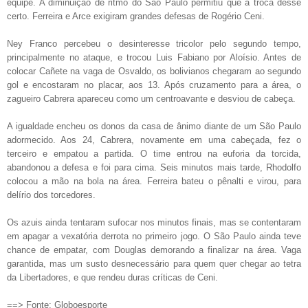
equipe. A diminuição de ritmo do São Paulo permitiu que a troca desse
certo. Ferreira e Arce exigiram grandes defesas de Rogério Ceni.
Ney Franco percebeu o desinteresse tricolor pelo segundo tempo,
principalmente no ataque, e trocou Luis Fabiano por Aloísio. Antes de
colocar Cañete na vaga de Osvaldo, os bolivianos chegaram ao segundo
gol e encostaram no placar, aos 13. Após cruzamento para a área, o
zagueiro Cabrera apareceu como um centroavante e desviou de cabeça.
A igualdade encheu os donos da casa de ânimo diante de um São Paulo
adormecido. Aos 24, Cabrera, novamente em uma cabeçada, fez o
terceiro e empatou a partida. O time entrou na euforia da torcida,
abandonou a defesa e foi para cima. Seis minutos mais tarde, Rhodolfo
colocou a mão na bola na área. Ferreira bateu o pênalti e virou, para
delírio dos torcedores.
Os azuis ainda tentaram sufocar nos minutos finais, mas se contentaram
em apagar a vexatória derrota no primeiro jogo. O São Paulo ainda teve
chance de empatar, com Douglas demorando a finalizar na área. Vaga
garantida, mas um susto desnecessário para quem quer chegar ao tetra
da Libertadores, e que rendeu duras críticas de Ceni.
==> Fonte: Globoesporte