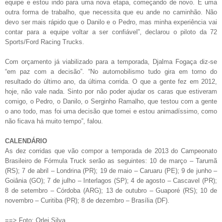
equipe e estou indo para uma nova etapa, começando de novo. É uma
outra forma de trabalho, que necessita que eu ande no caminhão. Não
devo ser mais rápido que o Danilo e o Pedro, mas minha experiência vai
contar para a equipe voltar a ser confiável”, declarou o piloto da 72
Sports/Ford Racing Trucks.
Com orçamento já viabilizado para a temporada, Djalma Fogaça diz-se
“em paz com a decisão”. “No automobilismo tudo gira em torno do
resultado do último ano, da última corrida. O que a gente fez em 2012,
hoje, não vale nada. Sinto por não poder ajudar os caras que estiveram
comigo, o Pedro, o Danilo, o Serginho Ramalho, que testou com a gente
o ano todo, mas foi uma decisão que tomei e estou animadíssimo, como
não ficava há muito tempo”, falou.
CALENDÁRIO
As dez corridas que vão compor a temporada de 2013 do Campeonato
Brasileiro de Fórmula Truck serão as seguintes: 10 de março – Tarumã
(RS); 7 de abril – Londrina (PR); 19 de maio – Caruaru (PE); 9 de junho –
Goiânia (GO); 7 de julho – Interlagos (SP); 4 de agosto – Cascavel (PR);
8 de setembro – Córdoba (ARG); 13 de outubro – Guaporé (RS); 10 de
novembro – Curitiba (PR); 8 de dezembro – Brasília (DF).
==> Foto: Orlei Silva