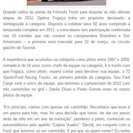
Quando voltou às pistas da Fórmula Truck para disputar as três últimas
etapas de 2012, Djalma Fogaça tinha um propósito declarado: a
reintegração à categoria. Disposto a celebrar seus 50 anos cumprindo a
temporada completa em 2013, o sorocabano tem participação confirmada
nas 10 corridas que vão compor os campeonatos Brasileiro e Sul-
Americano – a primeira está marcada para 10 de março, no circuito
gaúcho de Tarumã.
A experiência que acumulou na categoria como piloto entre 1997 e 2009,
somada à de 16 anos como chefe de equipe na categoria, é o trunfo com
que Fogaça, como piloto, espera contar para devolver sua equipe, a 72
Sports/Ford Racing Trucks, ao primeiro pelotão da categoria. Seu Ford
Cargo será o único da equipe, que terminou o campeonato de 2012 com
três caminhões no grid – Danilo Dirani e Pedro Gomes eram os outros
pilotos da equipe.
“Em princípio, vamos com apenas um caminhão. Reconheço que esse é
um passo para trás, mas foi uma decisão que tomei, de dar um passo
atrás de olho em um ano de transição”, ponderou o piloto, conhecido no
automobilismo pelo apelido “Caipira Voador”. “Decidi, em conjunto com a
Ford, que teremos só um caminhão. E por que eu quero correr? Eu tenho