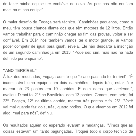
de fazer minha equipe ser confiável de novo. As pessoas não confiam
mais na minha equipe”.
O maior desafio de Fogaça será técnico. “Caminhões pequenos, como o
meu, têm pouca chance diante dos que têm motores de 12 litros. Então
vamos trabalhar para o caminhão chegar ao fim das provas, voltar a ser
confiável. Em 2014 nós também vamos ter o motor grande, aí vamos
poder competir de igual para igual”, revela. Ele não descarta a inscrição
de um segundo caminhão já em 2013: “Pode ser, sim, mas não há nada
definido por enquanto”.
“ANO TERRÍVEL”
À luz dos resultados, Fogaça admite que “o ano passado foi terrível”. “É
inadmissível uma equipe com dois caminhões, depois três, estar lá e
marcar só 23 pontos em 10 corridas. E com caras que aceleram”,
avaliou. Dirani foi 21º no Brasileiro, com 13 pontos. Gomes, com sete, foi
23º. Fogaça, 12º na última corrida, marcou três pontos e foi 25º. “Você
vai mal quando faz dois, três, quatro pódios. O que vivemos em 2012 foi
algo irreal para nós”, definiu.
Os resultados aquém do esperado levaram a mudanças. “Vimos que as
coisas estavam um tanto bagunçadas. Troquei todo o corpo técnico da