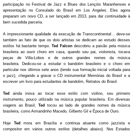
participação no Festival de Jazz e Blues dos Lençóis Maranhenses e
apresentação no Consulado do Brasil em Los Angeles. Eles agora
preparam um novo CD, a ser lançado em 2013, para dar continuidade à
bem sucedida parceria.
A impressionante qualidade da execução de T
ranscontinental...
deve-se
também ao fato de que os dois artistas se dedicam ao estudo desses
estilos há bastante tempo.
Ted Falcon
descobriu a paixão pela música
brasileira ao ouvir choro em casa, quando seu pai, violonista, tocava
peças de Villa-Lobos e de outros grandes nomes da música
brasileira. Dedicou-se a estudar o bandolim brasileiro e o choro em
particular nos últimos sete anos (tendo sua formação inicial voltada para
o jazz), chegando a gravar o CD instrumental Memórias do Brasil e a
escrever um livro para estudantes de bandolim, Retratos do Brasil.
Ted
ainda inova ao tocar esse estilo com violino, seu primeiro
instrumento, pouco utilizado na música popular brasileira. Em diversas
viagens ao Brasil,
Ted
tocou ao lado de grandes nomes da música
brasileira, como Armandinho Macedo, Gilberto Gil e Época de Ouro.
Hoje
Ted
mora em Brasília e continua atuante como jazzista e
compositor em vários outros estilos (detalhes abaixo). Nos Estados