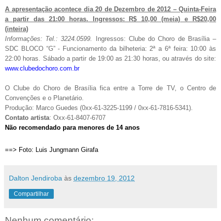
A apresentação acontece dia 20 de Dezembro de 2012 – Quinta-Feira
a partir das 21:00 horas. Ingressos: R$ 10,00 (meia) e R$20,00
(inteira)
Informações: Tel.: 3224.0599.
Ingressos: Clube do Choro de Brasília –
SDC BLOCO “G” - Funcionamento da bilheteria: 2ª a 6ª feira: 10:00 às
22:00 horas. Sábado a partir de 19:00 as 21:30 horas, ou através do site:
www.clubedochoro.com.br
O Clube do Choro de Brasília fica entre a Torre de TV, o Centro de
Convenções e o Planetário.
Produção: Marco Guedes (0xx-61-3225-1199 / 0xx-61-7816-5341).
Contato artista
: Oxx-61-8407-6707
Não recomendado para menores de 14 anos
==> Foto: Luis Jungmann Girafa
Dalton Jendiroba
às
dezembro 19, 2012
Compartilhar
Nenhum comentário: