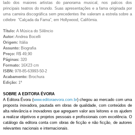
lado dos maiores artistas do panorama musical, nos palcos dos
principais teatros do mundo. Suas apresentações e a fama originada por
uma carreira discográfica sem precedentes lhe valeram a estrela sobre a
célebre “Calçada da Fama”, em Hollywood, Califórnia.
Título:
A Música do Silêncio
Autor:
Andrea Bocelli
Origem:
Itália
Assunto:
Biografia
Preço:
R$ 49,90
Páginas:
320
Formato:
16X23 cm
ISBN:
978-85-63993-50-2
Acabamento:
Brochura
Edição:
1ª
SOBRE A EDITORA ÉVORA
A Editora Évora (
www.editoraevora.com.br
) chegou ao mercado com uma
proposta inovadora, pautada em obras de qualidade, com conteúdos de
alta relevância e inovadores que agreguem valor aos leitores e os ajudem
a realizar objetivos e projetos pessoais e profissionais com excelência. O
catálogo da editora conta com obras de ficção e não ficção, de autores
relevantes nacionais e internacionais.