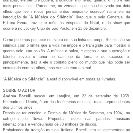
borradas; ele sempre poderá, a qualquer momento, guardar o livro e não
mais pensar nele. Parece-me, na verdade, que sou observado por dois
olhos que leem meus pensamentos enquanto escrevo” narra ele na
introdução de “
A Música do Silêncio
”, livro que o selo Generale, da
Editora Évora, traz este mês, às vésperas do Natal, e do show que
ocorrerá no Jockey Club de São Paulo, em 13 de dezembro.
Como podemos perceber no livro e em sua linha do tempo, Bocelli não se
intimida com o limite que a vida lhe impõe e o transgride para mostrar o
quanto vale uma paixão. A música o salva, e graças a sua superação e
talento, revela o tenor no caminho da fama e do sucesso e,
principalmente, traz a ele o contato pleno do mundo que não pode ser
enxergado com os olhos, mas sentido com a alma!
“
A Música do Silêncio
” já está disponvível em todas as livrarias.
SOBRE O AUTOR
Andrea Bocelli
nasceu em Latajico, em 22 de setembro de 1958.
Formado em Direito, é um dos fenômenos musicais mais surpreendentes
dos últimos anos.
Depois de ter vencido o Festival de Música de Sanremo, em 1994, na
categoria de Novas Propostas, subiu nas paradas musicais
internacionais e vendeu mais de 70 milhões de discos.
Embaixador da tradição musical italiana, Bocelli tem se apresentado ao