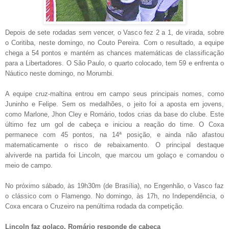
Depois de sete rodadas sem vencer, o Vasco fez 2 a 1, de virada, sobre
o Coritiba, neste domingo, no Couto Pereira. Com o resultado, a equipe
chega a 54 pontos e mantém as chances matemáticas de classificação
para a Libertadores. O São Paulo, o quarto colocado, tem 59 e enfrenta o
Náutico neste domingo, no Morumbi.
A equipe cruz-maltina entrou em campo seus principais nomes, como
Juninho e Felipe. Sem os medalhões, o jeito foi a aposta em jovens,
como Marlone, Jhon Cley e Romário, todos crias da base do clube. Este
último fez um gol de cabeça e iniciou a reação do time. O Coxa
permanece com 45 pontos, na 14ª posição, e ainda não afastou
matematicamente o risco de rebaixamento. O principal destaque
alviverde na partida foi Lincoln, que marcou um golaço e comandou o
meio de campo.
No próximo sábado, às 19h30m (de Brasília), no Engenhão, o Vasco faz
o clássico com o Flamengo. No domingo, às 17h, no Independência, o
Coxa encara o Cruzeiro na penúltima rodada da competição.
Lincoln faz golaço. Romário responde de cabeça