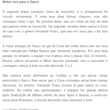
Nilton vira para o Vasco
A segunda etapa começou cheia de emoções, e o protagonista foi
Lincoln, novamente. O meia teve duas ótimas chances, mas não
conseguiu fazer o gol. Na primeira delas, deu um chute de fora da área
que passou rente ao travessão. Na segunda, recebeu ótimo passe e ficou
de cara com o goleiro Fernando Prass, que saiu em seus pés e fez boa
defesa.
A maior ameaça do Vasco ao gol do Coxa até então havia sido em uma
falta cobrada por Fellipe Bastos que Vanderlei espalmou. Em uma bola
parada, no entanto, a equipe cruz-maltina virou o placar. Aos 12 minutos,
Bastos cobrou escanteio e Nilton desviou prensado com a marcação e
conseguiu colocar a bola na rede alviverde: 2 a 1.
Não restava outra alternativa ao Coritiba a não ser atacar, tentar
pressionar o Vasco. Nas vezes que o Coxa conseguiu armar boas tramas
ofensivas, no entanto, Fernando Prass estava lá para salvar os cruz-
maltinos. Na melhor das oportunidades, o arqueiro fez grande defesa
após finalização de William dentro da área. Após a derrota, a sexta em
casa neste Brasileiro, a torcida alviverde vaiou bastante o time.
==> Fonte: Globoesporte