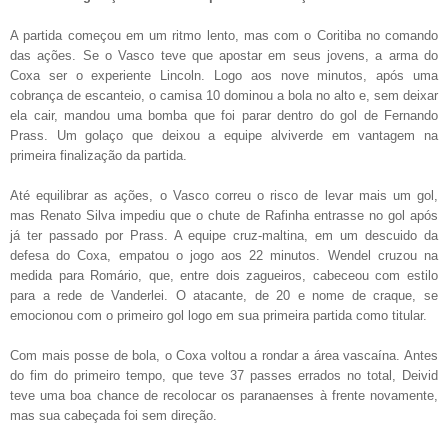
A partida começou em um ritmo lento, mas com o Coritiba no comando
das ações. Se o Vasco teve que apostar em seus jovens, a arma do
Coxa ser o experiente Lincoln. Logo aos nove minutos, após uma
cobrança de escanteio, o camisa 10 dominou a bola no alto e, sem deixar
ela cair, mandou uma bomba que foi parar dentro do gol de Fernando
Prass. Um golaço que deixou a equipe alviverde em vantagem na
primeira finalização da partida.
Até equilibrar as ações, o Vasco correu o risco de levar mais um gol,
mas Renato Silva impediu que o chute de Rafinha entrasse no gol após
já ter passado por Prass. A equipe cruz-maltina, em um descuido da
defesa do Coxa, empatou o jogo aos 22 minutos. Wendel cruzou na
medida para Romário, que, entre dois zagueiros, cabeceou com estilo
para a rede de Vanderlei. O atacante, de 20 e nome de craque, se
emocionou com o primeiro gol logo em sua primeira partida como titular.
Com mais posse de bola, o Coxa voltou a rondar a área vascaína. Antes
do fim do primeiro tempo, que teve 37 passes errados no total, Deivid
teve uma boa chance de recolocar os paranaenses à frente novamente,
mas sua cabeçada foi sem direção.