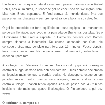
Ele fede a gol. Porque o natural seria que o passe matemático de Rafael
Sobis, aos 45 minutos, já rendesse gol na conclusão de Wellington Nem.
Mas não. Bruno espalmou. E Fred estava lá, munido desse ímã que
parece ter nas chuteiras – sempre hipnotizando a bola na sua direção.
O gol foi precedido por forte equilíbrio das duas equipes - os mandantes
perderam Henrique, que levou uma pancada de Bruno nas costelas. Se o
Fluminense tinha Fred à espreita, o Palmeiras contava com Barcos
sempre disposto a incomodar. De costas, acossado por Gum, ele
conseguiu girar, mas concluiu para fora aos 18 minutos. Pouco depois,
teve uma chance rara. Na pequena área, mal marcado, subiu livre. E
cabeceou para fora.
A afobação do Palmeiras foi visível. No início do jogo, até conseguiu
controlar o jogo, deixar a bola sob seu domínio – mas sempre acelerando
as jogadas mais do que a partida pedia. No desespero, exagerou em
jogadas aéreas. Tentou otimizar seus ataques, buscou atalhos, correu
contra o relógio. Acabou tendo apenas 42% de posse nos 45 minutos
iniciais e não mais que quatro finalizações. O Flu arriscou a gol dez
vezes.
O sofrimento, sempre ele