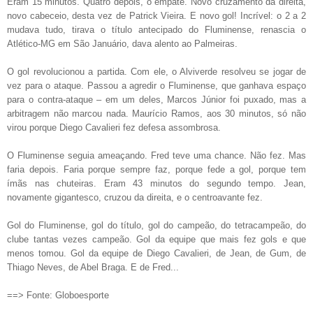
Eram 15 minutos. Quatro depois, o empate. Novo cruzamento da direita,
novo cabeceio, desta vez de Patrick Vieira. E novo gol! Incrível: o 2 a 2
mudava tudo, tirava o título antecipado do Fluminense, renascia o
Atlético-MG em São Januário, dava alento ao Palmeiras.
O gol revolucionou a partida. Com ele, o Alviverde resolveu se jogar de
vez para o ataque. Passou a agredir o Fluminense, que ganhava espaço
para o contra-ataque – em um deles, Marcos Júnior foi puxado, mas a
arbitragem não marcou nada. Maurício Ramos, aos 30 minutos, só não
virou porque Diego Cavalieri fez defesa assombrosa.
O Fluminense seguia ameaçando. Fred teve uma chance. Não fez. Mas
faria depois. Faria porque sempre faz, porque fede a gol, porque tem
ímãs nas chuteiras. Eram 43 minutos do segundo tempo. Jean,
novamente gigantesco, cruzou da direita, e o centroavante fez.
Gol do Fluminense, gol do título, gol do campeão, do tetracampeão, do
clube tantas vezes campeão. Gol da equipe que mais fez gols e que
menos tomou. Gol da equipe de Diego Cavalieri, de Jean, de Gum, de
Thiago Neves, de Abel Braga. E de Fred...
==> Fonte: Globoesporte