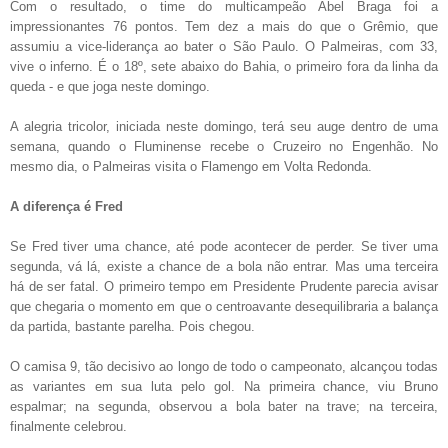
Com o resultado, o time do multicampeão Abel Braga foi a
impressionantes 76 pontos. Tem dez a mais do que o Grêmio, que
assumiu a vice-liderança ao bater o São Paulo. O Palmeiras, com 33,
vive o inferno. É o 18º, sete abaixo do Bahia, o primeiro fora da linha da
queda - e que joga neste domingo.
A alegria tricolor, iniciada neste domingo, terá seu auge dentro de uma
semana, quando o Fluminense recebe o Cruzeiro no Engenhão. No
mesmo dia, o Palmeiras visita o Flamengo em Volta Redonda.
A diferença é Fred
Se Fred tiver uma chance, até pode acontecer de perder. Se tiver uma
segunda, vá lá, existe a chance de a bola não entrar. Mas uma terceira
há de ser fatal. O primeiro tempo em Presidente Prudente parecia avisar
que chegaria o momento em que o centroavante desequilibraria a balança
da partida, bastante parelha. Pois chegou.
O camisa 9, tão decisivo ao longo de todo o campeonato, alcançou todas
as variantes em sua luta pelo gol. Na primeira chance, viu Bruno
espalmar; na segunda, observou a bola bater na trave; na terceira,
finalmente celebrou.