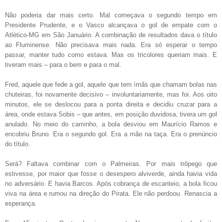
Não poderia dar mais certo. Mal começava o segundo tempo em
Presidente Prudente, e o Vasco alcançava o gol de empate com o
Atlético-MG em São Januário. A combinação de resultados dava o título
ao Fluminense. Não precisava mais nada. Era só esperar o tempo
passar, manter tudo como estava. Mas os tricolores queriam mais. E
tiveram mais – para o bem e para o mal.
Fred, aquele que fede a gol, aquele que tem ímãs que chamam bolas nas
chuteiras, foi novamente decisivo – involuntariamente, mas foi. Aos oito
minutos, ele se deslocou para a ponta direita e decidiu cruzar para a
área, onde estava Sobis – que antes, em posição duvidosa, tivera um gol
anulado. No meio do caminho, a bola desviou em Maurício Ramos e
encobriu Bruno. Era o segundo gol. Era a mão na taça. Era o prenúncio
do título.
Será? Faltava combinar com o Palmeiras. Por mais trôpego que
estivesse, por maior que fosse o desespero alviverde, ainda havia vida
no adversário. E havia Barcos. Após cobrança de escanteio, a bola ficou
viva na área e rumou na direção do Pirata. Ele não perdoou. Renascia a
esperança.