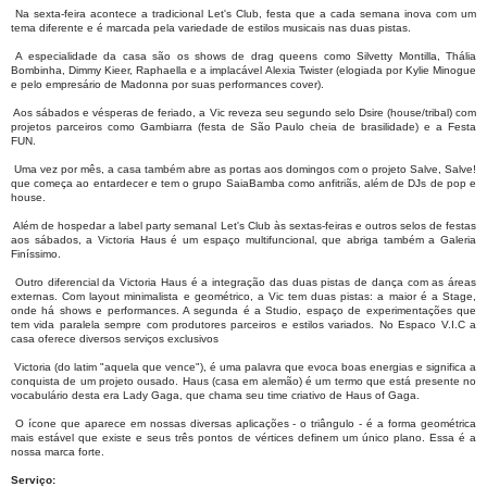
Na sexta-feira acontece a tradicional Let's Club, festa que a cada semana inova com um
tema diferente e é marcada pela variedade de estilos musicais nas duas pistas.
A especialidade da casa são os shows de drag queens como Silvetty Montilla, Thália
Bombinha, Dimmy Kieer, Raphaella e a implacável Alexia Twister (elogiada por Kylie Minogue
e pelo empresário de Madonna por suas performances cover).
Aos sábados e vésperas de feriado, a Vic reveza seu segundo selo Dsire (house/tribal) com
projetos parceiros como Gambiarra (festa de São Paulo cheia de brasilidade) e a Festa
FUN.
Uma vez por mês, a casa também abre as portas aos domingos com o projeto Salve, Salve!
que começa ao entardecer e tem o grupo SaiaBamba como anfitriãs, além de DJs de pop e
house.
Além de hospedar a label party semanal Let's Club às sextas-feiras e outros selos de festas
aos sábados, a Victoria Haus é um espaço multifuncional, que abriga também a Galeria
Finíssimo.
Outro diferencial da Victoria Haus é a integração das duas pistas de dança com as áreas
externas. Com layout minimalista e geométrico, a Vic tem duas pistas: a maior é a Stage,
onde há shows e performances. A segunda é a Studio, espaço de experimentações que
tem vida paralela sempre com produtores parceiros e estilos variados. No Espaco V.I.C a
casa oferece diversos serviços exclusivos
Victoria (do latim "aquela que vence"), é uma palavra que evoca boas energias e significa a
conquista de um projeto ousado. Haus (casa em alemão) é um termo que está presente no
vocabulário desta era Lady Gaga, que chama seu time criativo de Haus of Gaga.
O ícone que aparece em nossas diversas aplicações - o triângulo - é a forma geométrica
mais estável que existe e seus três pontos de vértices definem um único plano. Essa é a
nossa marca forte.
Serviço: