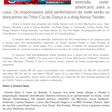
televisão norte-
americana para a
casa. Os responsáveis pela performance da noite serão os
dançarinos da Tribo Cia de Dança e a drag Alexia Twister.
Antes e depois das atrações tem muita música com os DJs Muchacha Loca, Dani
Santos, Ricardo Lucas e Cezar Almeida, na Pista Stage; e, Fernando Cunha, Paolo Telo,
Guga Freitas e Paula Almeida, na Pista Studio Eu Vou Pro Baile!. As projeções são do VJ
Tulio Bueno. E o esquenta fica por conta do DJ Catchup Boy'z.
O seriado Glee está na televisão americana há três temporadas e se prepara para
a quarta, que tem participações especiais de Sarah Jessica Parker e Kate Hudson já
confirmadas. Exibida no canal pago Fox, a série conta a história de adolescentes que
fazem parte do coral da escola e competem em circuitos de corais pelos Estados Unidos.
O sucesso veio principalmente pelas versões que o grupo faz em seus ensaios.
Coldplay (“Fix You”), LMFAO (“I’m sexy and I Know it”), Amy Winehouse (“Valerie”), Florence
and the Machine ("Shake It Out") e muitos outros artistas já foram homenageados no
programa.
Os ingressos custam R$ 15* para universitários com carteirinha até 1h; R$ 20* até 23h30
com flyer; R$ 25* até 1h com flyer e R$ 30* após 1h ou sem flyer. A Victoria Haus aderiu à
campanha do agasalho. Quem doar um cobertor ou roupa de frio tem entrada gratuita até
às 23h30. Todos os preços são sujeitos a alteração.
Sobre a Victoria Haus
Victoria Haus: A Casa de Brasília. O espaço tem duas pistas (Stage e Studio) e
programação bastante diversificada. Diversos famosos já se apresentaram na boate, como
Narcisa Tamborideguy, Tati Quebra Barraco, Gretchen, Val Marchiori, Jonas Sulzbach,
Amannda, Lorena Simpson, o porn star François Sagat e o ex-RBD Christian Chávez, além
de top DJs como Paulo Pacheco, Ana Paula, Grá Ferreira, Renato Cecin e grandes nomes
da cena eletrônica nacional.