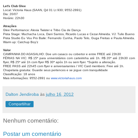
Let's Club Glee
Local: Victoria Haus (SAAN, Qd 01 Lt 930; 9552-2891)
Dia: 20/07
Horário: 22h30
Atrações
Glee Performance: Alexia Twister e Tribo Cia de Dança
Pista Stage: Muchacha Loca, Dani Santos, Ricardo Lucas e Cezar Almeida. VJ: Tulio Bueno
Pista Studio Eu Vou Pro Baile: Fernando Cunha, Paolo Telo, Guga Freitas e Paula Almeida.
Warm up: Catchup Boy'z
Valor
CAMPANHA DO AGASALHO: Doe um casaco ou cobertor e entre FREE até 23h30
FÉRIAS NA VIC: R$ 15* para universitários com carteirinha até 1h. R$ 20* até 23h30 com
flyer, R$ 25* até 1h com flyer R$ 30* após 1h ou sem flyer. *Sujeito a alteração.
FREE PASS até 22h45 com flyer e aniversariantes / VIC Card members: Free até 1h.
Chapelaria gratuita: Guarde seus pertences e se jogue com tranquilidade
Classificação: 18 anos
Mais informações: 9552-2891 ou
www.victoriahaus.com
Dalton Jendiroba
às
julho 16, 2012
Compartilhar
Nenhum comentário:
Postar um comentário