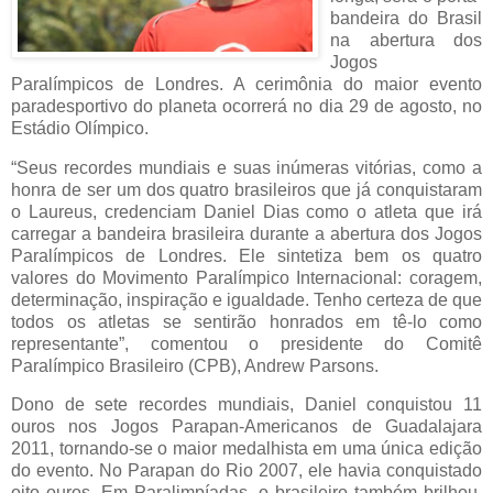
bandeira do Brasil
na abertura dos
Jogos
Paralímpicos de Londres. A cerimônia do maior evento
paradesportivo do planeta ocorrerá no dia 29 de agosto, no
Estádio Olímpico.
“Seus recordes mundiais e suas inúmeras vitórias, como a
honra de ser um dos quatro brasileiros que já conquistaram
o Laureus, credenciam Daniel Dias como o atleta que irá
carregar a bandeira brasileira durante a abertura dos Jogos
Paralímpicos de Londres. Ele sintetiza bem os quatro
valores do Movimento Paralímpico Internacional: coragem,
determinação, inspiração e igualdade. Tenho certeza de que
todos os atletas se sentirão honrados em tê-lo como
representante”, comentou o presidente do Comitê
Paralímpico Brasileiro (CPB), Andrew Parsons.
Dono de sete recordes mundiais, Daniel conquistou 11
ouros nos Jogos Parapan-Americanos de Guadalajara
2011, tornando-se o maior medalhista em uma única edição
do evento. No Parapan do Rio 2007, ele havia conquistado
oito ouros. Em Paralimpíadas, o brasileiro também brilhou.