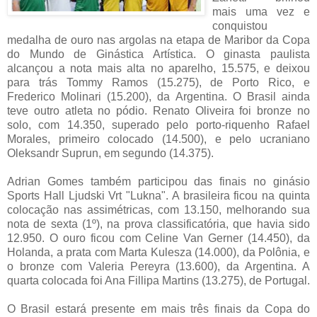
mais uma vez e
conquistou
medalha de ouro nas argolas na etapa de Maribor da Copa
do Mundo de Ginástica Artística. O ginasta paulista
alcançou a nota mais alta no aparelho, 15.575, e deixou
para trás Tommy Ramos (15.275), de Porto Rico, e
Frederico Molinari (15.200), da Argentina. O Brasil ainda
teve outro atleta no pódio. Renato Oliveira foi bronze no
solo, com 14.350, superado pelo porto-riquenho Rafael
Morales, primeiro colocado (14.500), e pelo ucraniano
Oleksandr Suprun, em segundo (14.375).
Adrian Gomes também participou das finais no ginásio
Sports Hall Ljudski Vrt "Lukna". A brasileira ficou na quinta
colocação nas assimétricas, com 13.150, melhorando sua
nota de sexta (1º), na prova classificatória, que havia sido
12.950. O ouro ficou com Celine Van Gerner (14.450), da
Holanda, a prata com Marta Kulesza (14.000), da Polônia, e
o bronze com Valeria Pereyra (13.600), da Argentina. A
quarta colocada foi Ana Fillipa Martins (13.275), de Portugal.
O Brasil estará presente em mais três finais da Copa do