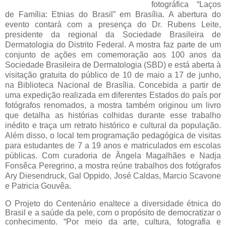
fotográfica “Laços
de Família: Etnias do Brasil” em Brasília.
A abertura do
evento contará com a presença do Dr. Rubens Leite,
presidente da regional da
Sociedade Brasileira de
Dermatologia
do Distrito Federal. A
mostra faz parte de um
conjunto de ações em comemoração aos 100 anos da
Sociedade Brasileira de Dermatologia (SBD) e está aberta à
visitação gratuita do público de 10 de maio a 17 de junho,
na
Biblioteca Nacional de Brasília
. Concebida a partir de
uma expedição realizada em diferentes Estados do país por
fotógrafos renomados, a mostra também originou um livro
que detalha as histórias colhidas durante esse trabalho
inédito e traça um retrato histórico e cultural da população.
Além disso, o
local tem programação pedagógica de visitas
para estudantes de 7 a 19 anos e matriculados em escolas
públicas.
Com curadoria de Ângela Magalhães e
Nadja
Fonsêca Peregrino, a
mostra reúne trabalhos dos fotógrafos
Ary Diesendruck, Gal Oppido, José Caldas, Marcio Scavone
e Patricia Gouvêa.
O Projeto do Centenário enaltece a diversidade étnica do
Brasil e a saúde da pele, com o propósito de democratizar o
conhecimento. “Por meio da arte, cultura, fotografia e