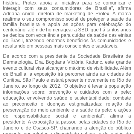
história, Protex apoia a iniciativa para se comunicar e
interagir com seus consumidores de Brasília”, afirma
Adriana Anido, diretora de marketing de Protex. A marca
reafirma o seu compromisso social de proteger a saúde da
família brasileira e apoia as ações para celebração do
centenário, além de homenagear a
SBD, que há tantos anos
se dedica com excelência para cuidar da saúde das etnias
do Brasil, trazendo enormes benefícios às comunidades e
resultando em pessoas mais conscientes e saudáveis.
De acordo com a presidente da Sociedade Brasileira de
Dermatologia, Dra. Bogdana Victória Kadunc, este grande
evento cultural visa alcançar o máximo de visibilidade. Além
de Brasília, a exposição irá percorrer ainda as cidades de
Curitiba, São Paulo e estará presente novamente no Rio de
Janeiro, ao longo de 2012. “O objetivo é levar à população
informações sobre: prevenção e cuidados com a pele;
educação, envolvendo saúde e sustentabilidade; combate
ao preconceito e doenças estigmatizadas; relação da
preservação do meio ambiente e a saúde da pele; e ações
de responsabilidade social e ambiental”, afirma a
presidente. A exposição já passou pelas cidades do Rio de
Janeiro e de Osasco-SP, chamando a atenção do público
presente por
retratar a diversidade cultural e de etnias do