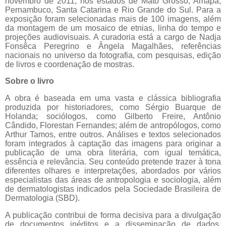
novembro de 2011, nos estados de Mato Grosso, Amapá,
Pernambuco, Santa Catarina e Rio Grande do Sul. Para a
exposição foram selecionadas mais de 100 imagens, além
da montagem de um mosaico de etnias, linha do tempo e
projeções audiovisuais. A curadoria está a cargo de Nadja
Fonsêca Peregrino e Ângela Magalhães, referências
nacionais no universo da fotografia, com pesquisas, edição
de livros e coordenação de mostras.
Sobre o livro
A obra é baseada em uma vasta e clássica bibliografia
produzida por historiadores, como Sérgio Buarque de
Holanda; sociólogos, como Gilberto Freire, Antônio
Cândido, Florestan Fernandes; além de antropólogos, como
Arthur Tamos, entre outros. Análises e textos selecionados
foram integrados à captação das imagens para originar a
publicação de uma obra literária, com igual temática,
essência e relevância. Seu conteúdo pretende trazer à tona
diferentes olhares e interpretações, abordados por vários
especialistas das áreas de antropologia e sociologia, além
de dermatologistas indicados pela Sociedade Brasileira de
Dermatologia (SBD).
A publicação contribui de forma decisiva para a divulgação
de documentos inéditos e a disseminação de dados,