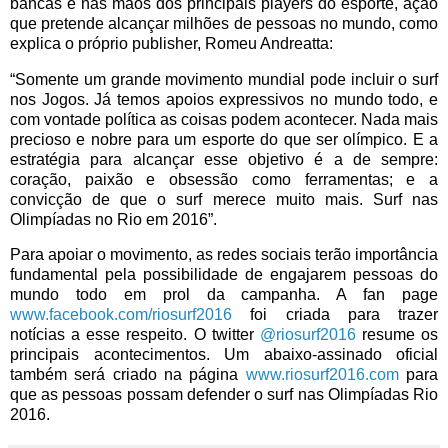
bancas e nas mãos dos principais players do esporte, ação
que pretende alcançar milhões de pessoas no mundo, como
explica o próprio publisher, Romeu Andreatta:
“Somente um grande movimento mundial pode incluir o surf
nos Jogos. Já temos apoios expressivos no mundo todo, e
com vontade política as coisas podem acontecer. Nada mais
precioso e nobre para um esporte do que ser olímpico. E a
estratégia para alcançar esse objetivo é a de sempre:
coração, paixão e obsessão como ferramentas; e a
convicção de que o surf merece muito mais. Surf nas
Olimpíadas no Rio em 2016”.
Para apoiar o movimento, as redes sociais terão importância
fundamental pela possibilidade de engajarem pessoas do
mundo todo em prol da campanha. A fan page
www.facebook.com/riosurf2016
foi criada para trazer
notícias a esse respeito. O twitter
@riosurf2016
resume os
principais acontecimentos. Um abaixo-assinado oficial
também será criado na página
www.riosurf2016.com
para
que as pessoas possam defender o surf nas Olimpíadas Rio
2016.