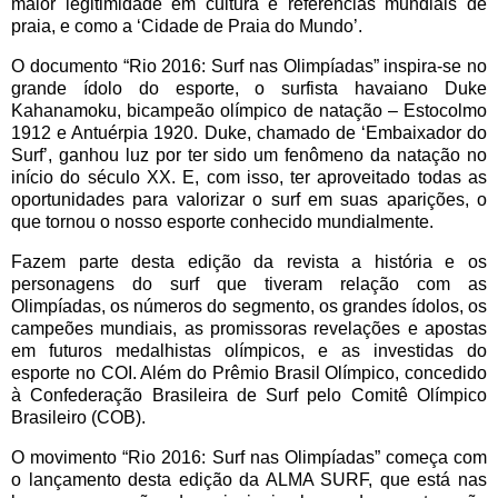
maior legitimidade em cultura e referências mundiais de
praia, e como a ‘Cidade de Praia do Mundo’.
O documento “Rio 2016: Surf nas Olimpíadas” inspira-se no
grande ídolo do esporte, o surfista havaiano Duke
Kahanamoku, bicampeão olímpico de natação – Estocolmo
1912 e Antuérpia 1920. Duke, chamado de ‘Embaixador do
Surf’, ganhou luz por ter sido um fenômeno da natação no
início do século XX. E, com isso, ter aproveitado todas as
oportunidades para valorizar o surf em suas aparições, o
que tornou o nosso esporte conhecido mundialmente.
Fazem parte desta edição da revista a história e os
personagens do surf que tiveram relação com as
Olimpíadas, os números do segmento, os grandes ídolos, os
campeões mundiais, as promissoras revelações e apostas
em futuros medalhistas olímpicos, e as investidas do
esporte no COI. Além do Prêmio Brasil Olímpico, concedido
à Confederação Brasileira de Surf pelo Comitê Olímpico
Brasileiro (COB).
O movimento “Rio 2016: Surf nas Olimpíadas” começa com
o lançamento desta edição da ALMA SURF, que está nas