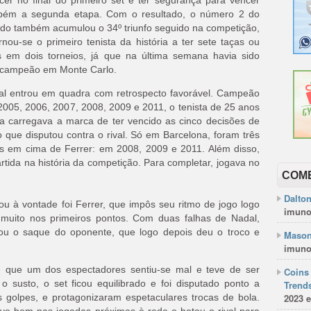
cer no final do primeiro set e ter segurança para vencer
bém a segunda etapa. Com o resultado, o número 2 do
o também acumulou o 34º triunfo seguido na competição,
rnou-se o primeiro tenista da história a ter sete taças ou
s em dois torneios, já que na última semana havia sido
acampeão em Monte Carlo.
al entrou em quadra com retrospecto favorável. Campeão
005, 2006, 2007, 2008, 2009 e 2011, o tenista de 25 anos
a carregava a marca de ter vencido as cinco decisões de
lo que disputou contra o rival. Só em Barcelona, foram três
s em cima de Ferrer: em 2008, 2009 e 2011. Além disso,
rtida na história da competição. Para completar, jogava no
COM
Dalto
 à vontade foi Ferrer, que impôs seu ritmo de jogo logo
imuno
m muito nos primeiros pontos. Com duas falhas de Nadal,
rou o saque do oponente, que logo depois deu o troco e
Mason
imuno
e que um dos espectadores sentiu-se mal e teve de ser
Coins 
o susto, o set ficou equilibrado e foi disputado ponto a
Trends
golpes, e protagonizaram espetaculares trocas de bola.
2023 e