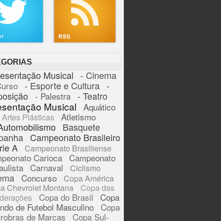
EGORIAS
resentação Musical
- Cinema
- Esporte e Cultura
-
Curso
posição
- Teatro
- Palestra
esentação Musical
Aquático
Atletismo
Artes Plásticas
Automobilismo
Basquete
panha
Campeonato Brasileiro
rie A
Campeonato Brasiliense
peonato Carioca
Campeonato
aulista
Carnaval
Ciclismo
ema
Concurso
Copa América
a Chevrolet Montana
Copa das
Copa do Brasil
Copa
derações
ndo de Futebol Masculino
Copa
trobras de Marcas
Copa Sul-