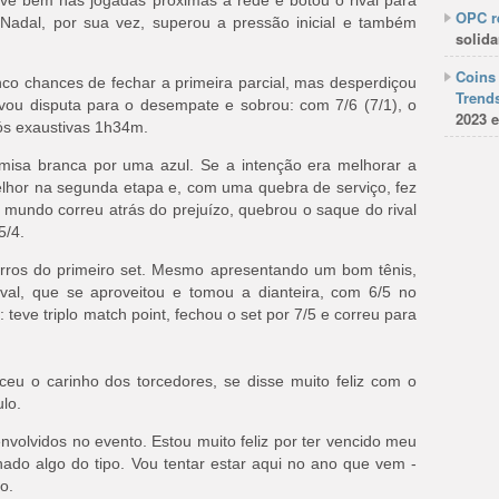
steve bem nas jogadas próximas à rede e botou o rival para
OPC re
. Nadal, por sua vez, superou a pressão inicial e também
solida
Coins 
nco chances de fechar a primeira parcial, mas desperdiçou
Trends
evou disputa para o desempate e sobrou: com 7/6 (7/1), o
2023 e
ós exaustivas 1h34m.
misa branca por uma azul. Se a intenção era melhorar a
melhor na segunda etapa e, com uma quebra de serviço, fez
 mundo correu atrás do prejuízo, quebrou o saque do rival
5/4.
erros do primeiro set. Mesmo apresentando um bom tênis,
val, que se aproveitou e tomou a dianteira, com 6/5 no
o: teve triplo match point, fechou o set por 7/5 e correu para
u o carinho dos torcedores, se disse muito feliz com o
ulo.
nvolvidos no evento. Estou muito feliz por ter vencido meu
nhado algo do tipo. Vou tentar estar aqui no ano que vem -
o.