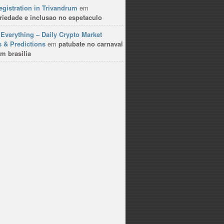
gistration in Trivandrum
em
riedade e inclusao no espetaculo
Everything – Daily Crypto Market
 & Predictions
em
patubate no carnaval
m brasilia