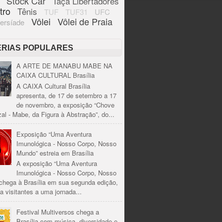
Stock Car
Taça Libertadores
tro
Tênis
TUF
TUF31
UFC
Vôlei
Vôlei de Praia
ersíade
ÉRIAS POPULARES
A ARTE DE MANABU MABE NA
CAIXA CULTURAL Brasília
A CAIXA Cultural Brasília
apresenta, de 17 de setembro a 17
de novembro, a exposição “Chove
al - Mabe, da Figura à Abstração”, do...
Exposição “Uma Aventura
Imunológica - Nosso Corpo, Nosso
Mundo” estreia em Brasília
A exposição “Uma Aventura
Imunológica - Nosso Corpo, Nosso
chega à Brasília em sua segunda edição,
a visitantes a uma jornada...
Festival Multiversos chega a
Brasília com música, diversidade e