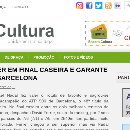
AÇA
CONTATO
DE GRAÇA
PROMOÇÃO
FOTOS E VÍDEOS
R EM FINAL CASEIRA E GARANTE
 BARCELONA
PAR
nte aqui!
ael Nadal fez valer o rótulo de favorito e sagrou-se
tacampeão do ATP 500 de Barcelona, o 48º título da
eira. Na final caseira entre os dois melhores tenistas da
nha, despachou David Ferrer, sexto do ranking, por 2 sets
 parciais de 7/6 (7/1) e 7/5, em 2h40m. Em partida muito
ilibrada, Ferrer chegou a ser superior, mas viu Nadal