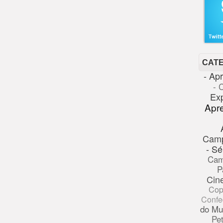
CAT
- Ap
- 
Ex
Apr
Cam
- Sé
Cam
P
Cin
Cop
Confe
do Mu
Pe