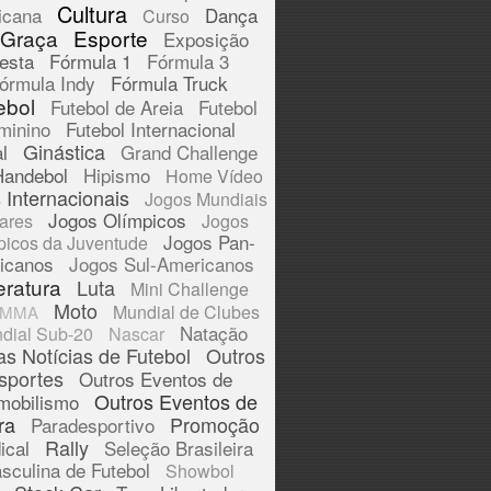
Cultura
icana
Dança
Curso
 Graça
Esporte
Exposição
esta
Fórmula 1
Fórmula 3
órmula Indy
Fórmula Truck
ebol
Futebol de Areia
Futebol
minino
Futebol Internacional
Ginástica
l
Grand Challenge
Handebol
Hipismo
Home Vídeo
 Internacionais
Jogos Mundiais
Jogos Olímpicos
tares
Jogos
Jogos Pan-
picos da Juventude
icanos
Jogos Sul-Americanos
eratura
Luta
Mini Challenge
Moto
Mundial de Clubes
MMA
Natação
dial Sub-20
Nascar
as Notícias de Futebol
Outros
sportes
Outros Eventos de
Outros Eventos de
mobilismo
ra
Promoção
Paradesportivo
Rally
ical
Seleção Brasileira
sculina de Futebol
Showbol