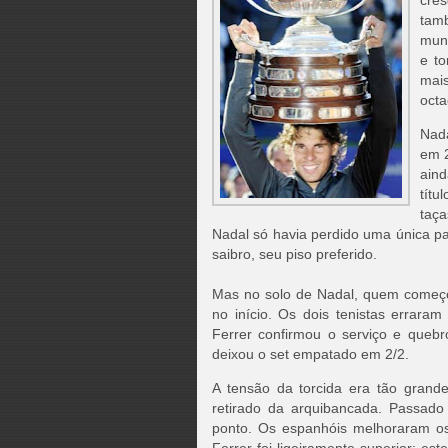
cres
tam
mund
e to
mai
oct
Nad
em 2
aind
títu
taça
Nadal só havia perdido uma única pa
saibro, seu piso preferido.
Mas no solo de Nadal, quem começou
no início. Os dois tenistas errara
Ferrer confirmou o serviço e queb
deixou o set empatado em 2/2.
A tensão da torcida era tão grand
retirado da arquibancada. Passado 
ponto. Os espanhóis melhoraram os 