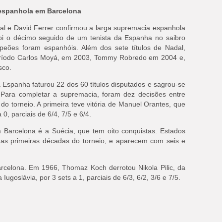
espanhola em Barcelona
dal e David Ferrer confirmou a larga supremacia espanhola
oi o décimo seguido de um tenista da Espanha no saibro
peões foram espanhóis. Além dos sete títulos de Nadal,
eríodo Carlos Moyá, em 2003, Tommy Robredo em 2004 e,
sco.
 Espanha faturou 22 dos 60 títulos disputados e sagrou-se
Para completar a supremacia, foram dez decisões entre
 do torneio. A primeira teve vitória de Manuel Orantes, que
, parciais de 6/4, 7/5 e 6/4.
Barcelona é a Suécia, que tem oito conquistas. Estados
as primeiras décadas do torneio, e aparecem com seis e
arcelona. Em 1966, Thomaz Koch derrotou Nikola Pilic, da
Iugoslávia, por 3 sets a 1, parciais de 6/3, 6/2, 3/6 e 7/5.