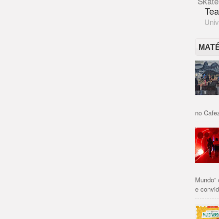
Skate
Tea
Univ
MAT
no Cafez
Mundo” 
e convid