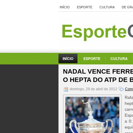
INÍCIO
ESPORTE
CULTURA
DE GR
INÍCIO
ESPORTE
CULTURA
NADAL VENCE FERRE
O HEPTA DO ATP DE
domingo, 29 de abril de 2012
Come
Raf
hep
carr
Espa
a 0:
equ