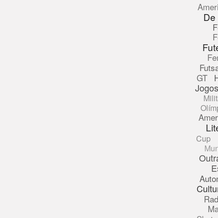
Amer
De
F
F
Fut
Fe
Futsa
GT
Jogos
Mili
Olím
Amer
Lit
Cup
Mun
Outr
E
Auto
Cultu
Rad
Ma