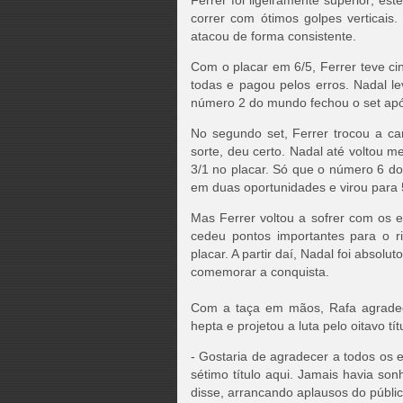
Ferrer foi ligeiramente superior; e
correr com ótimos golpes verticais
atacou de forma consistente.
Com o placar em 6/5, Ferrer teve ci
todas e pagou pelos erros. Nadal l
número 2 do mundo fechou o set ap
No segundo set, Ferrer trocou a ca
sorte, deu certo. Nadal até voltou 
3/1 no placar. Só que o número 6 do
em duas oportunidades e virou para 
Mas Ferrer voltou a sofrer com os 
cedeu pontos importantes para o ri
placar. A partir daí, Nadal foi absolut
comemorar a conquista.
Com a taça em mãos, Rafa agradece
hepta e projetou a luta pelo oitavo tít
- Gostaria de agradecer a todos os e
sétimo título aqui. Jamais havia so
disse, arrancando aplausos do públic