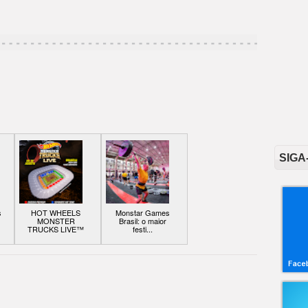
SIGA
s
HOT WHEELS
Monstar Games
MONSTER
Brasil: o maior
TRUCKS LIVE™
festi...