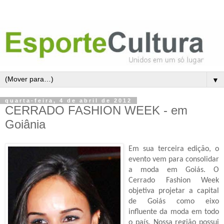
▼
quarta-feira, 4 de abril de 2012
CERRADO FASHION WEEK - em
Goiânia
Em sua
terceira edição
, o
evento vem para consolidar
a moda em Goiás. O
Cerrado Fashion Week
objetiva projetar a capital
de Goiás como eixo
influente da moda em todo
o país. Nossa
região possui