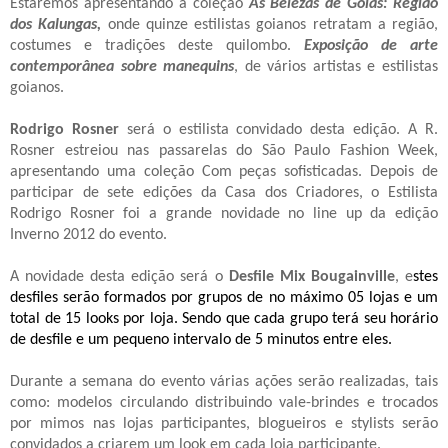
Estaremos apresentando a coleção
Às Belezas de Goiás: Região
dos Kalungas,
onde quinze estilistas goianos retratam a região,
costumes e tradições deste quilombo.
Exposição de arte
contemporânea sobre manequins
, de vários artistas e estilistas
goianos.
Rodrigo Rosner
será o estilista convidado desta edição. A R.
Rosner estreiou nas passarelas do São Paulo Fashion Week,
apresentando uma coleção Com
peças sofisticadas. Depois de
participar de sete edições da Casa dos Criadores, o Estilista
Rodrigo Rosner
foi
a grande novidade no line up da edição
Inverno 2012 do evento.
A novidade desta edição será o
Desfile Mix Bougainville
, e
stes
desfiles serão formados por grupos de no máximo
05 lojas e um
total de 15 looks por loja. Sendo que cada grupo
terá seu horário
de desfile e um pequeno intervalo de 5 minutos entre eles.
Durante a semana do evento várias ações serão realizadas,
tais
como: modelos circulando distribuindo vale-brindes e trocados
por mimos nas lojas participantes,
blogueiros e stylists serão
convidados
a criarem
um look em cada loja participante.