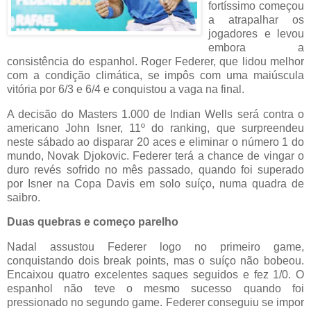
fortíssimo começou
a atrapalhar os
jogadores e levou
embora a
consistência do espanhol. Roger Federer, que lidou melhor
com a condição climática, se impôs com uma maiúscula
vitória por 6/3 e 6/4 e conquistou a vaga na final.
A decisão do Masters 1.000 de Indian Wells será contra o
americano John Isner, 11º do ranking, que surpreendeu
neste sábado ao disparar 20 aces e eliminar o número 1 do
mundo, Novak Djokovic. Federer terá a chance de vingar o
duro revés sofrido no mês passado, quando foi superado
por Isner na Copa Davis em solo suíço, numa quadra de
saibro.
Duas quebras e começo parelho
Nadal assustou Federer logo no primeiro game,
conquistando dois break points, mas o suíço não bobeou.
Encaixou quatro excelentes saques seguidos e fez 1/0. O
espanhol não teve o mesmo sucesso quando foi
pressionado no segundo game. Federer conseguiu se impor