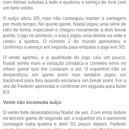
com ótimas subidas à rede e quebrou o serviço do rival com
um belo voleio.
O suíço abriu 3/0, mas não conseguiu manter a vantagem
por muito tempo. No quinto game, Nadal jogou uma série de
ralis de forma impecável e chegou novamente a dois break
points. Logo no primeiro, o suíço jogou uma direita na rede e
cedeu a quebra. O número 2 do mundo aproveitou e
confirmou o serviço em seguida para empatar o jogo em 3/3.
O vento apertou, e a qualidade do jogo caiu um pouco.
Nadal sentiu mais a variação climática e cometeu erros no
oitavo game que lhe custaram o set. O espanhol não só
desperdiçou um game point mas também jogou um
backhand para fora quando encarava um break point. Foi a
vez de Federer aproveitar e confirmar em seguida para fazer
6/3.
Vento não incomoda suíço
O vento forte desestabilizou Nadal de vez. Com erros bobos
no terceiro game do segundo set, o espanhol viu o oponente
conseguir outra quebra e abrir 3/1 pouco depois. Federer