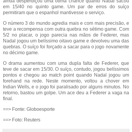
ainda desperdiçou uma ótima chance quanto Nadal sacou
em 15/40 no quinto game. Um par de erros do suíço
permitiram que o espanhol mantivesse o serviço.
O número 3 do mundo agredia mais e com mais precisão, e
teve a recompensa com outra quebra no sétimo game. Com
5/2 no placar, o jogo parecia nas mãos de Federer, mas
Nadal jogou um belíssimo oitavo game e devolveu uma das
quebras. O suíço foi forçado a sacar para o jogo novamente
no décimo game.
O drama aumentou com uma dupla falta de Federer, que
teve de sacar em 15/30. O suíço, contudo, jogou belíssimos
pontos e chegou ao match point quando Nadal jogou um
forehand na rede. Neste momento, voltou a chover em
Indian Wells, e o jogo foi paralisado por alguns minutos. No
retorno, bastou um golpe. Um ace deu a Federer a vaga na
final.
==> Fonte: Globoesporte
==> Foto: Reuters