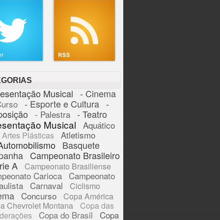
EGORIAS
resentação Musical
- Cinema
- Esporte e Cultura
-
Curso
posição
- Teatro
- Palestra
esentação Musical
Aquático
Atletismo
Artes Plásticas
Automobilismo
Basquete
panha
Campeonato Brasileiro
rie A
Campeonato Brasiliense
peonato Carioca
Campeonato
aulista
Carnaval
Ciclismo
ema
Concurso
Copa América
a Chevrolet Montana
Copa das
Copa do Brasil
Copa
derações