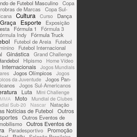
ndo de Futebol Masculino
Copa
trobras de Marcas
Copa Sul-
Cultura
icana
Dança
Curso
 Graça
Esporte
Exposição
esta
Fórmula 1
Fórmula 3
órmula Indy
Fórmula Truck
ebol
Futebol de Areia
Futebol
minino
Futebol Internacional
Ginástica
l
Grand Challenge
Handebol
Hipismo
Home Vídeo
 Internacionais
Jogos Mundiais
Jogos Olímpicos
tares
Jogos
Jogos Pan-
picos da Juventude
icanos
Jogos Sul-Americanos
eratura
Luta
Mini Challenge
Moto
Mundial de Clubes
MMA
Natação
dial Sub-20
Nascar
as Notícias de Futebol
Outros
sportes
Outros Eventos de
Outros Eventos de
mobilismo
ra
Promoção
Paradesportivo
Rally
ical
Seleção Brasileira