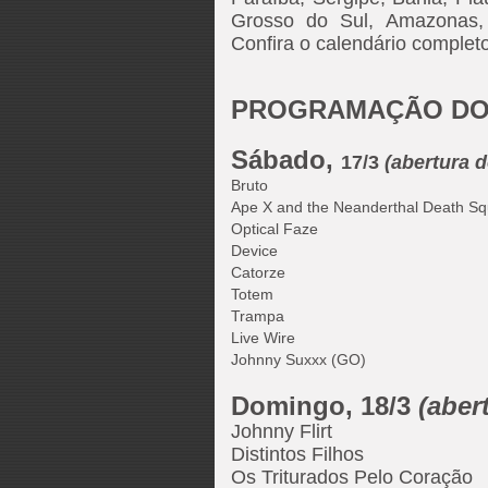
Grosso do Sul, Amazonas,
Confira o calendário comple
PROGRAMAÇÃO D
Sábado,
17/3
(abertura 
Bruto
Ape X and the Neanderthal Death S
Optical Faze
Device
Catorze
Totem
Trampa
Live Wire
Johnny Suxxx (GO)
Domingo,
18/3
(aber
Johnny Flirt
Distintos Filhos
Os Triturados Pelo Coração