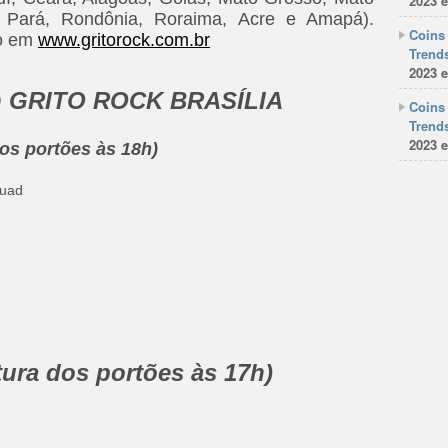
2023 e
 Pará, Rondônia, Roraima, Acre e Amapá).
Coins 
to em
www.gritorock.com.br
Trends
2023 e
O
GRITO ROCK BRASÍLIA
Coins 
Trends
2023 e
dos portões às 18h)
quad
tura dos portões às 17h)