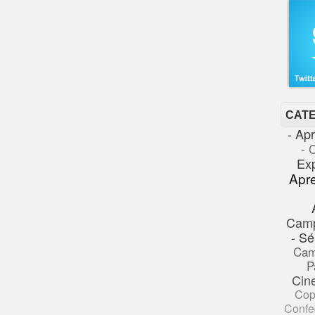
CAT
- Ap
- 
Ex
Apr
Cam
- Sé
Cam
P
Cin
Cop
Confe