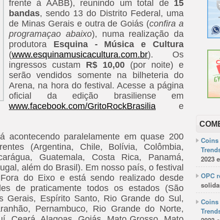
frente à AABB), reunindo um total de
15
bandas
, sendo 13 do Distrito Federal, uma
de Minas Gerais e outra de Goiás (
confira a
programaçao abaixo
), numa realização da
produtora
Esquina - Música e Cultura
(
www.esquinamusicacultura.com.br
). Os
ingressos custam
R$ 10,00
(por noite) e
serão vendidos somente na bilheteria do
Arena, na hora do festival. Acesse a página
oficial da edição brasiliense em
www.facebook.com/GritoRockBrasilia
e
COM
á acontecendo paralelamente em quase 200
Coins 
entes (Argentina, Chile, Bolívia, Colômbia,
Trends
icarágua, Guatemala, Costa Rica, Panamá,
2023 e
gal, além do Brasil). Em nosso país, o festival
OPC re
 Fora do Eixo e está sendo realizado desde
solida
ades de praticamente todos os estados (São
s Gerais, Espírito Santo, Rio Grande do Sul,
Coins 
aranhão, Pernambuco, Rio Grande do Norte,
Trends
auí, Ceará, Alagoas, Goiás, Mato Grosso, Mato