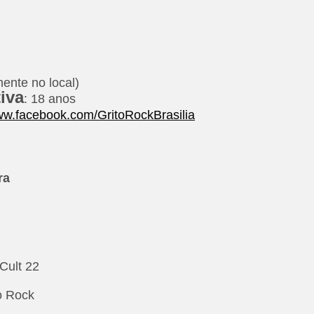
ente no local)
tiva
: 18 anos
w.facebook.com/GritoRockBrasilia
ra
Cult 22
o Rock