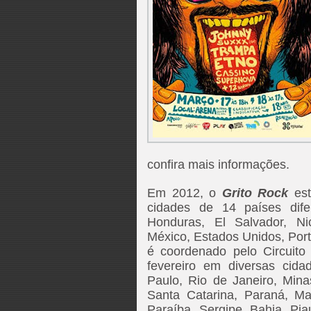
confira mais informações.
Em 2012, o
Grito Rock
est
cidades de 14 países difer
Honduras, El Salvador, N
México, Estados Unidos, Portu
é coordenado pelo Circuito
fevereiro em diversas cid
Paulo, Rio de Janeiro, Mina
Santa Catarina, Paraná, M
Paraíba, Sergipe, Bahia, Pi