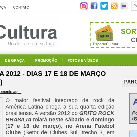
AÇA
CONTATO
DE GRAÇA
PROMOÇÃO
FOTOS E VÍDEOS
 2012 - DIAS 17 E 18 DE MARÇO
)
PAR
omente aqui!
O maior festival integrado de rock da
América Latina chega a sua quarta edição
brasiliense. A versão 2012 do
GRITO ROCK
BRASÍLIA
rolará
neste sábado e domingo
(
17 e 18 de março
),
no Arena Futebol
Clube
(Setor de Clubes Sul, trecho 3, em