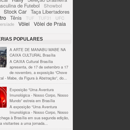
sculina de Futebol
Showbol
Stock Car
Taça Libertadores
tro
Tênis
TUF
TUF31
UFC
Vôlei
Vôlei de Praia
ersíade
ÉRIAS POPULARES
A ARTE DE MANABU MABE NA
CAIXA CULTURAL Brasília
A CAIXA Cultural Brasília
apresenta, de 17 de setembro a 17
de novembro, a exposição “Chove
al - Mabe, da Figura à Abstração”, do...
Exposição “Uma Aventura
Imunológica - Nosso Corpo, Nosso
Mundo” estreia em Brasília
A exposição “Uma Aventura
Imunológica - Nosso Corpo, Nosso
chega à Brasília em sua segunda edição,
a visitantes a uma jornada...