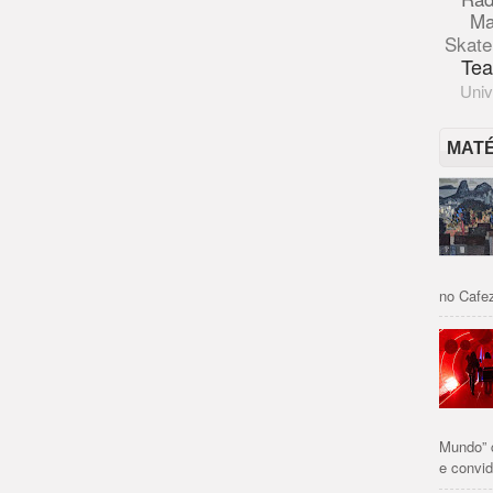
Ma
Skate
Tea
Univ
MAT
no Cafez
Mundo” 
e convid