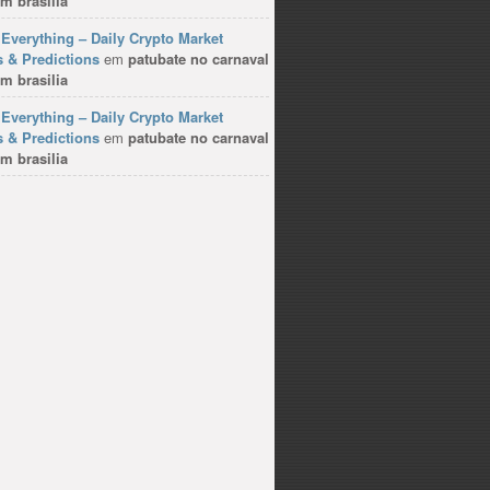
m brasilia
Everything – Daily Crypto Market
 & Predictions
em
patubate no carnaval
m brasilia
Everything – Daily Crypto Market
 & Predictions
em
patubate no carnaval
m brasilia