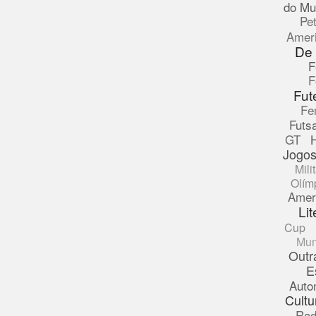
do Mu
Pe
Amer
De
F
F
Fut
Fe
Futsa
GT
Jogos
Mili
Olím
Amer
Lit
Cup
Mun
Outr
E
Auto
Cultu
Rad