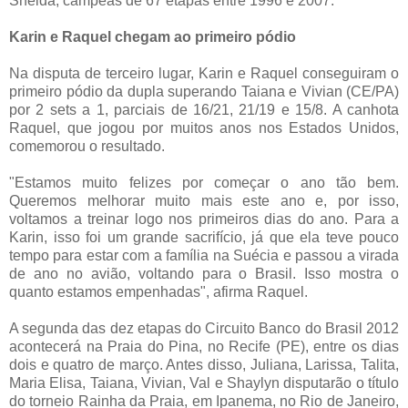
Shelda, campeãs de 67 etapas entre 1996 e 2007.
Karin e Raquel chegam ao primeiro pódio
Na disputa de terceiro lugar, Karin e Raquel conseguiram o
primeiro pódio da dupla superando Taiana e Vivian (CE/PA)
por 2 sets a 1, parciais de 16/21, 21/19 e 15/8. A canhota
Raquel, que jogou por muitos anos nos Estados Unidos,
comemorou o resultado.
"Estamos muito felizes por começar o ano tão bem.
Queremos melhorar muito mais este ano e, por isso,
voltamos a treinar logo nos primeiros dias do ano. Para a
Karin, isso foi um grande sacrifício, já que ela teve pouco
tempo para estar com a família na Suécia e passou a virada
de ano no avião, voltando para o Brasil. Isso mostra o
quanto estamos empenhadas", afirma Raquel.
A segunda das dez etapas do Circuito Banco do Brasil 2012
acontecerá na Praia do Pina, no Recife (PE), entre os dias
dois e quatro de março. Antes disso, Juliana, Larissa, Talita,
Maria Elisa, Taiana, Vivian, Val e Shaylyn disputarão o título
do torneio Rainha da Praia, em Ipanema, no Rio de Janeiro,