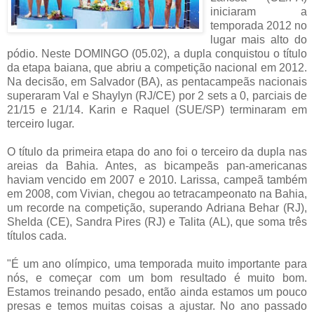
iniciaram a
temporada 2012 no
lugar mais alto do
pódio. Neste DOMINGO (05.02), a dupla conquistou o título
da etapa baiana, que abriu a competição nacional em 2012.
Na decisão, em Salvador (BA), as pentacampeãs nacionais
superaram Val e Shaylyn (RJ/CE) por 2 sets a 0, parciais de
21/15 e 21/14. Karin e Raquel (SUE/SP) terminaram em
terceiro lugar.
O título da primeira etapa do ano foi o terceiro da dupla nas
areias da Bahia. Antes, as bicampeãs pan-americanas
haviam vencido em 2007 e 2010. Larissa, campeã também
em 2008, com Vivian, chegou ao tetracampeonato na Bahia,
um recorde na competição, superando Adriana Behar (RJ),
Shelda (CE), Sandra Pires (RJ) e Talita (AL), que soma três
títulos cada.
"É um ano olímpico, uma temporada muito importante para
nós, e começar com um bom resultado é muito bom.
Estamos treinando pesado, então ainda estamos um pouco
presas e temos muitas coisas a ajustar. No ano passado