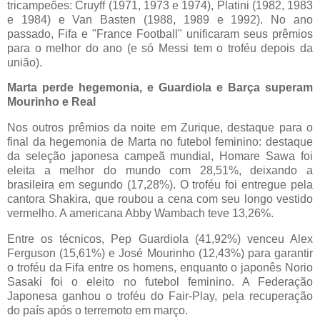
tricampeões: Cruyff (1971, 1973 e 1974), Platini (1982, 1983
e 1984) e Van Basten (1988, 1989 e 1992). No ano
passado, Fifa e "France Football" unificaram seus prêmios
para o melhor do ano (e só Messi tem o troféu depois da
união).
Marta perde hegemonia, e Guardiola e Barça superam
Mourinho e Real
Nos outros prêmios da noite em Zurique, destaque para o
final da hegemonia de Marta no futebol feminino: destaque
da seleção japonesa campeã mundial, Homare Sawa foi
eleita a melhor do mundo com 28,51%, deixando a
brasileira em segundo (17,28%). O troféu foi entregue pela
cantora Shakira, que roubou a cena com seu longo vestido
vermelho. A americana Abby Wambach teve 13,26%.
Entre os técnicos, Pep Guardiola (41,92%) venceu Alex
Ferguson (15,61%) e José Mourinho (12,43%) para garantir
o troféu da Fifa entre os homens, enquanto o japonês Norio
Sasaki foi o eleito no futebol feminino. A Federação
Japonesa ganhou o troféu do Fair-Play, pela recuperação
do país após o terremoto em março.