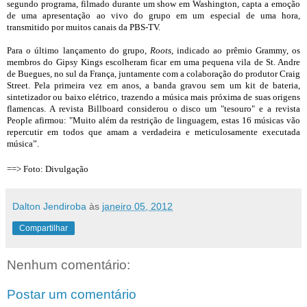
segundo programa, filmado durante um show em Washington, capta a emoção
de uma apresentação ao vivo do grupo em um especial de uma hora,
transmitido por muitos canais da PBS-TV.
Para o último lançamento do grupo,
Roots
, indicado ao prêmio Grammy, os
membros do Gipsy Kings escolheram ficar em uma pequena vila de St. Andre
de Buegues, no sul da França, juntamente com a colaboração do
produtor Craig
Street. Pela primeira vez em anos, a banda gravou sem um kit de bateria,
sintetizador ou baixo elétrico, trazendo a música mais próxima de suas origens
flamencas. A revista Billboard considerou o disco um "tesouro" e
a revista
People afirmou: "Muito além da restrição de linguagem, estas 16 músicas vão
repercutir em todos que amam a verdadeira e meticulosamente executada
música”.
==> Foto: Divulgação
Dalton Jendiroba
às
janeiro 05, 2012
Compartilhar
Nenhum comentário:
Postar um comentário