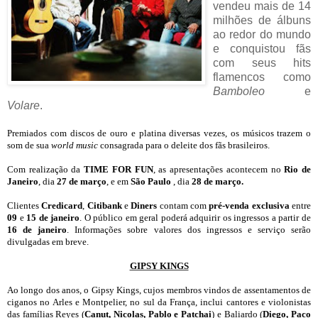
vendeu mais de 14
milhões de álbuns
ao redor do mundo
e conquistou fãs
com seus hits
flamencos como
Bamboleo
e
Volare
.
Premiados com discos de ouro e platina diversas vezes, os músicos trazem o
som de sua
world music
consagrada para o deleite dos fãs brasileiros.
Com realização da
TIME FOR FUN
,
as apresentações acontecem no
Rio de
Janeiro
, dia
27 de março
, e em
São Paulo
, dia
28 de março.
Clientes
Credicard
,
Citibank
e
Diners
contam com
pré-venda exclusiva
entre
09
e
15 de janeiro
. O público em geral poderá adquirir os ingressos a partir de
16 de janeiro
. Informações sobre valores dos ingressos e serviço serão
divulgadas em breve.
GIPSY KINGS
Ao longo dos anos, o Gipsy Kings, cujos membros vindos de assentamentos de
ciganos no Arles e Montpelier, no sul da França, inclui cantores e violonistas
das famílias Reyes (
Canut, Nicolas, Pablo e Patchai
) e
Baliardo (
Diego, Paco