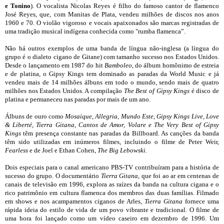
e Tonino
). O vocalista Nicolas Reyes é filho do famoso cantor de flamenco
José Reyes, que, com Manitas de Plata, vendeu milhões de discos nos anos
1960 e 70. O violão vigoroso e vocais apaixonados são marcas registradas de
uma tradição musical indígena conhecida como "rumba flamenca”.
Não há outros exemplos de uma banda de língua não-inglesa (a língua do
grupo é o dialeto cigano de Gitane) com tamanho sucesso nos Estados Unidos.
Desde o lançamento em 1987 do hit
Bamboleo
, do álbum homônimo de estreia
e de platina, o Gipsy
Kings tem dominado as paradas da World Music e já
vendeu mais de 14 milhões álbuns em todo o mundo, sendo mais de quatro
milhões nos Estados Unidos. A compilação
The Best of Gipsy Kings
é disco de
platina e permaneceu nas paradas por mais de um ano.
Álbuns de ouro como
Mosaique
,
Allegria, Mundo Este, Gipsy Kings Live, Love
& Liberté, Tierra Gitana, Cantos de Amor,
Volare e The Very Best of Gipsy
Kings
têm presença constante nas paradas da Billboard. As canções da banda
têm sido utilizadas em inúmeros filmes, incluindo o filme de Peter Weir,
Fearless
e de Joel e Ethan Cohen,
The Big Lebowski
.
Dois especiais para o canal americano PBS-TV contribuíram para a história de
sucesso do grupo. O documentário
Tierra Gitana
, que foi ao ar em centenas de
canais de televisão em 1996, explora as raízes da banda na cultura cigana e o
rico patrimônio em cultura flamenca dos membros das duas famílias. Filmado
em shows e nos acampamentos ciganos de Arles,
Tierra Gitana
fornece uma
rápida ideia do estilo de vida de um povo vibrante e tradicional. O filme de
uma hora foi lançado como um vídeo caseiro em dezembro de 1996. Um