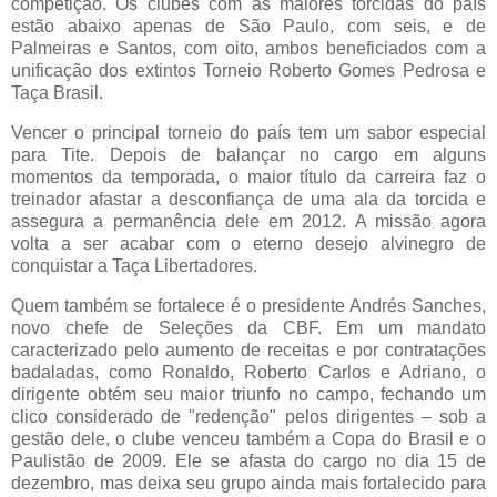
competição. Os clubes com as maiores torcidas do país
estão abaixo apenas de São Paulo, com seis, e de
Palmeiras e Santos, com oito, ambos beneficiados com a
unificação dos extintos Torneio Roberto Gomes Pedrosa e
Taça Brasil.
Vencer o principal torneio do país tem um sabor especial
para Tite. Depois de balançar no cargo em alguns
momentos da temporada, o maior título da carreira faz o
treinador afastar a desconfiança de uma ala da torcida e
assegura a permanência dele em 2012. A missão agora
volta a ser acabar com o eterno desejo alvinegro de
conquistar a Taça Libertadores.
Quem também se fortalece é o presidente Andrés Sanches,
novo chefe de Seleções da CBF. Em um mandato
caracterizado pelo aumento de receitas e por contratações
badaladas, como Ronaldo, Roberto Carlos e Adriano, o
dirigente obtém seu maior triunfo no campo, fechando um
clico considerado de "redenção" pelos dirigentes – sob a
gestão dele, o clube venceu também a Copa do Brasil e o
Paulistão de 2009. Ele se afasta do cargo no dia 15 de
dezembro, mas deixa seu grupo ainda mais fortalecido para