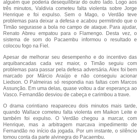
alguém que poderia desequilibrar do outro lado. Logo aos
três minutos, Valdivia cometeu falta violenta sobre Jorge
Henrique e foi expulso. Sem o Mago, o Verdão teve
problemas para deixar a defesa e acabou permitindo que o
Timão segurasse a bola no campo de ataque. Para ajudar,
Renato Abreu empatou para o Flamengo. Desta vez, o
sistema de som do Pacaembu informou o resultado e
colocou fogo na Fiel.
Apesar de melhorar seu desempenho e do incentivo das
arquibancadas cada vez maior, o Timão seguiu com
problemas para passar pela defesa adversária. Alex foi bem
marcado por Márcio Araújo e não conseguiu acionar
Liedson. O Palmeiras só respondia nas faltas com Marcos
Assunção. Em uma delas, quase voltou a dar esperança ao
Vasco. Fernandão desviou de cabeça e carimbou a trave.
O drama corintiano reapareceu dois minutos mais tarde,
quando Wallace cometeu falta violenta em Maikon Leite e
também foi expulso. O Verdão chegou a marcar, com
Henrique, mas a arbitragem marcava impedimento de
Fernandão no início da jogada. Por um instante, o silêncio
tomou conta da parte alvinegra do Pacaembu.