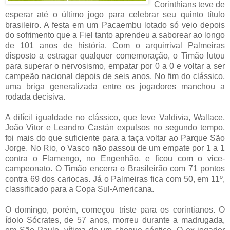
Corinthians teve de
esperar até o último jogo para celebrar seu quinto título
brasileiro. A festa em um Pacaembu lotado só veio depois
do sofrimento que a Fiel tanto aprendeu a saborear ao longo
de 101 anos de história. Com o arquirrival Palmeiras
disposto a estragar qualquer comemoração, o Timão lutou
para superar o nervosismo, empatar por 0 a 0 e voltar a ser
campeão nacional depois de seis anos. No fim do clássico,
uma briga generalizada entre os jogadores manchou a
rodada decisiva.
A difícil igualdade no clássico, que teve Valdivia, Wallace,
João Vitor e Leandro Castán expulsos no segundo tempo,
foi mais do que suficiente para a taça voltar ao Parque São
Jorge. No Rio, o Vasco não passou de um empate por 1 a 1
contra o Flamengo, no Engenhão, e ficou com o vice-
campeonato. O Timão encerra o Brasileirão com 71 pontos
contra 69 dos cariocas. Já o Palmeiras fica com 50, em 11º,
classificado para a Copa Sul-Americana.
O domingo, porém, começou triste para os corintianos. O
ídolo Sócrates, de 57 anos, morreu durante a madrugada,