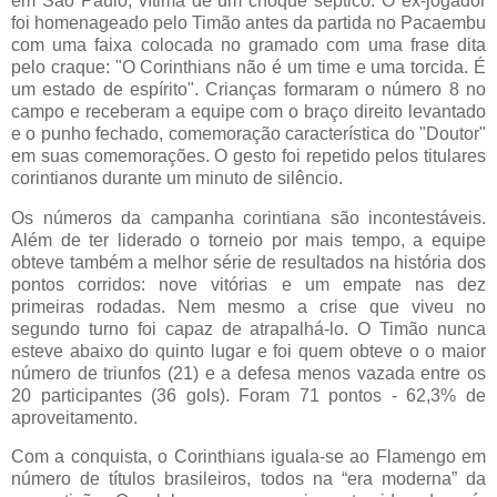
em São Paulo, vítima de um choque séptico. O ex-jogador
foi homenageado pelo Timão antes da partida no Pacaembu
com uma faixa colocada no gramado com uma frase dita
pelo craque: "O Corinthians não é um time e uma torcida. É
um estado de espírito". Crianças formaram o número 8 no
campo e receberam a equipe com o braço direito levantado
e o punho fechado, comemoração característica do "Doutor"
em suas comemorações. O gesto foi repetido pelos titulares
corintianos durante um minuto de silêncio.
Os números da campanha corintiana são incontestáveis.
Além de ter liderado o torneio por mais tempo, a equipe
obteve também a melhor série de resultados na história dos
pontos corridos: nove vitórias e um empate nas dez
primeiras rodadas. Nem mesmo a crise que viveu no
segundo turno foi capaz de atrapalhá-lo. O Timão nunca
esteve abaixo do quinto lugar e foi quem obteve o o maior
número de triunfos (21) e a defesa menos vazada entre os
20 participantes (36 gols). Foram 71 pontos - 62,3% de
aproveitamento.
Com a conquista, o Corinthians iguala-se ao Flamengo em
número de títulos brasileiros, todos na “era moderna” da