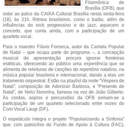
Filarmônica de
Brasília (OFB), que
sobe ao palco da CAIXA Cultural Brasília nesta sexta-feira
(16), às 21h. Ritmos brasileiros, como o baião, além de
influências do rock progressivo e do jazz, aquecem o
concerto, que conta ainda, com a participação de um
quarteto vocal.
Para o maestro Flávio Fonseca, autor da Cantata Popular
de Natal – que ocupa parte do programa –, a concepção
musical da apresentação procura ignorar fronteiras
estéticas, oferecendo ao público uma experiência que se
alimenta de releituras de canções do repertório natalino, na
música popular brasileira e internacional, dando a elas um
tratamento orquestral. Estão na playlist da noite “Véspera de
Natal”, composição de Adoniran Barbosa, e “Presente de
Natal”, de Nelci Noronha, famosa na voz de João Gilberto.
Às cordas, sopros e percussões da OFB somam-se a
participação de um quarteto selecionado entre vozes do
Coro Vocal Laugi (DF).
O espetáculo integra o projeto “Popularizando a Sinfonia”
que, com patrocínio do Fundo de Apoio à Cultura (FAC),