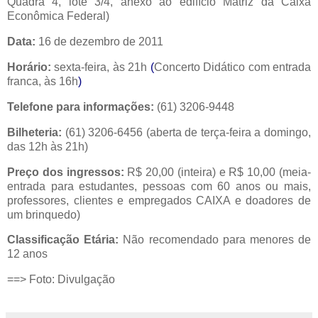
Quadra 4, lote 3/4, anexo ao edifício Matriz da Caixa
Econômica Federal)
Data:
16 de dezembro de 2011
Horário:
sexta-feira, às 21h
(
Concerto Didático com entrada
franca, às 16h
)
Telefone para informações:
(61) 3206-9448
Bilheteria:
(61) 3206-6456 (aberta de terça-feira a domingo,
das 12h às 21h)
Preço dos ingressos:
R$ 20,00 (inteira) e R$ 10,00 (meia-
entrada para estudantes, pessoas com 60 anos ou mais,
professores, clientes e empregados CAIXA e doadores de
um brinquedo)
Classificação Etária:
Não recomendado para menores de
12 anos
==> Foto: Divulgação