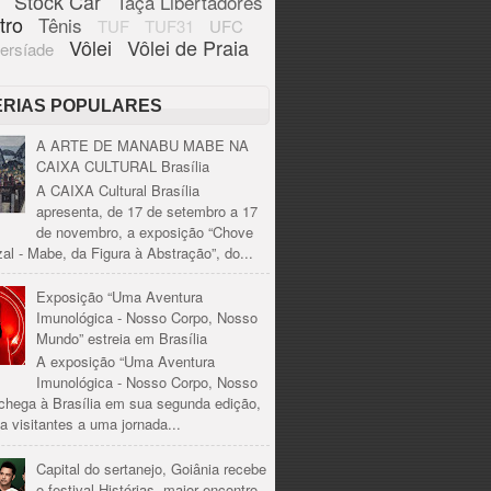
Stock Car
Taça Libertadores
tro
Tênis
TUF
TUF31
UFC
Vôlei
Vôlei de Praia
ersíade
ÉRIAS POPULARES
A ARTE DE MANABU MABE NA
CAIXA CULTURAL Brasília
A CAIXA Cultural Brasília
apresenta, de 17 de setembro a 17
de novembro, a exposição “Chove
al - Mabe, da Figura à Abstração”, do...
Exposição “Uma Aventura
Imunológica - Nosso Corpo, Nosso
Mundo” estreia em Brasília
A exposição “Uma Aventura
Imunológica - Nosso Corpo, Nosso
chega à Brasília em sua segunda edição,
a visitantes a uma jornada...
Capital do sertanejo, Goiânia recebe
o festival Histórias, maior encontro