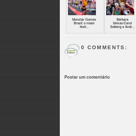
Monstar Games
Bárbara
Brasil: o maior
Seixas/Carol
festi...
Solberg e Andr...
0 COMMENTS:
Postar um comentário