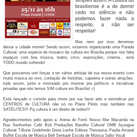
simples assim. A cultura do
brasiliense é a de dormir
cedo no silêncio e não
podemos fazer nada a
respeito, a não ser
respeitar!
Mas nem por isso devemos
deixar a cidade morrer! Sendo assim, estamos organizando uma Parada
Cultural, uma espécie de mosaico da cultura em Brasília porque nos falta
espaços com boa música, teatro, circo, exposições, cinema... está
TODO mundo sofrendo!
Que possamos unir forças e ter vários artistas de rua nesse evento com
muita música ao vivo, contação de histórias, capoeira e outras atrações,
tudo assim, junto e misturado pra mostrar pra políticos e iniciativas
privadas que nós temos SIM cultura em Brasília! =)
Está lançado o convite para irmos pra rua fazer arte e reivindicar por
CENTROS de CULTURA não só no Plano Piloto mas também nas
SATÉLITES!!! Pq cultura é um direito de todos!!!
Agradecimentos pelo apoio a: Arena do Forró Nosso Mar Macarrão na
Rua Senhoritas Café Bsb Produções Barulho Cultural OMB Açougue
Cultural T-Bone Godofredo Dona Lenha Editora Thesaurus Paulla Amaral
Buffet Escola de Música Bell Sentupé Escola de Música Salto Vocal