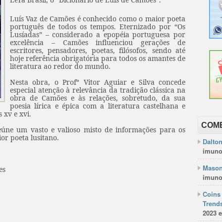
Luís Vaz de Camões é conhecido como o maior poeta
português de todos os tempos. Eternizado por “Os
Lusíadas” – considerado a epopéia portuguesa por
excelência – Camões influenciou gerações de
escritores, pensadores, poetas, filósofos, sendo até
hoje referência obrigatória para todos os amantes de
literatura ao redor do mundo.
Nesta obra, o Profº Vitor Aguiar e Silva concede
especial atenção à relevância da tradição clássica na
obra de Camões e às relações, sobretudo, da sua
poesia lírica e épica com a literatura castelhana e
 xv e xvi.
COM
eúne um vasto e valioso misto de informações para os
ior poeta lusitano.
Dalto
imuno
Mason
es
imuno
Coins 
Trends
2023 e