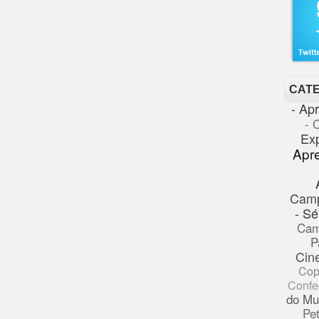
CAT
- Ap
- 
Ex
Apr
Cam
- Sé
Cam
P
Cin
Cop
Confe
do Mu
Pe