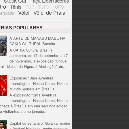
Stock Car
Taça Libertadores
tro
Tênis
TUF
TUF31
UFC
Vôlei
Vôlei de Praia
ersíade
ÉRIAS POPULARES
A ARTE DE MANABU MABE NA
CAIXA CULTURAL Brasília
A CAIXA Cultural Brasília
apresenta, de 17 de setembro a 17
de novembro, a exposição “Chove
al - Mabe, da Figura à Abstração”, do...
Exposição “Uma Aventura
Imunológica - Nosso Corpo, Nosso
Mundo” estreia em Brasília
A exposição “Uma Aventura
Imunológica - Nosso Corpo, Nosso
chega à Brasília em sua segunda edição,
a visitantes a uma jornada...
Capital do sertanejo, Goiânia recebe
o festival Histórias, maior encontro