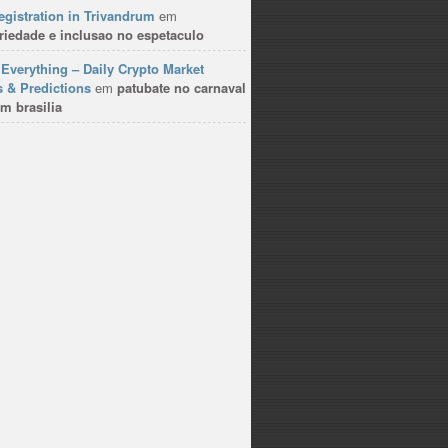
gistration in Trivandrum
em
riedade e inclusao no espetaculo
Everything – Daily Crypto Market
 & Predictions
em
patubate no carnaval
m brasilia