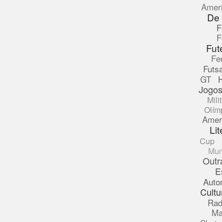
Amer
De
F
F
Fut
Fe
Futsa
GT
Jogos
Mili
Olím
Amer
Lit
Cup
Mun
Outr
E
Auto
Cultu
Rad
Ma