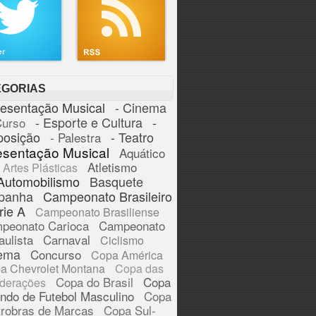
EGORIAS
resentação Musical
- Cinema
- Esporte e Cultura
-
Curso
posição
- Teatro
- Palestra
esentação Musical
Aquático
Atletismo
Artes Plásticas
Automobilismo
Basquete
panha
Campeonato Brasileiro
rie A
Campeonato Brasiliense
peonato Carioca
Campeonato
aulista
Carnaval
Ciclismo
ema
Concurso
Copa América
a Chevrolet Montana
Copa das
Copa do Brasil
Copa
derações
ndo de Futebol Masculino
Copa
trobras de Marcas
Copa Sul-