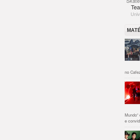
Skate
Tea
Univ
MAT
no Cafez
Mundo” 
e convid