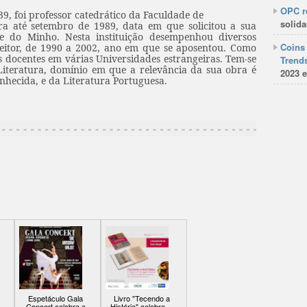
OPC re
9, foi professor catedrático da Faculdade de
solida
a até setembro de 1989, data em que solicitou a sua
de do Minho. Nesta instituição desempenhou diversos
Coins 
eitor, de 1990 a 2002, ano em que se aposentou. Como
es docentes em várias Universidades estrangeiras. Tem-se
Trends
Literatura, domínio em que a relevância da sua obra é
2023 e
nhecida, e da Literatura Portuguesa.
Espetáculo Gala
Livro "Tecendo a
Concert celebra a
História" celebra ...