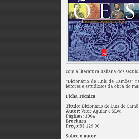
com a literatura italiana dos séculos
“Dicionário de Luís de Camões” r
leitores e estudiosos da obra do ma
Ficha Técnica
Título:
Dicionário de Luís de Camõ
Autor:
Vítor Aguiar e Silva
Páginas:
1004
Brochura
Preço:
R$ 129,90
Sobre o autor