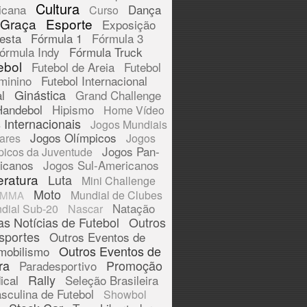
Cultura
icana
Dança
Curso
 Graça
Esporte
Exposição
esta
Fórmula 1
Fórmula 3
órmula Indy
Fórmula Truck
ebol
Futebol de Areia
Futebol
minino
Futebol Internacional
Ginástica
l
Grand Challenge
Handebol
Hipismo
Home Vídeo
 Internacionais
Jogos Mundiais
Jogos Olímpicos
tares
Jogos
Jogos Pan-
picos da Juventude
icanos
Jogos Sul-Americanos
eratura
Luta
Mini Challenge
Moto
Mundial de Clubes
MMA
Natação
dial Sub-20
Nascar
as Notícias de Futebol
Outros
sportes
Outros Eventos de
Outros Eventos de
mobilismo
ra
Promoção
Paradesportivo
Rally
ical
Seleção Brasileira
sculina de Futebol
Showbol