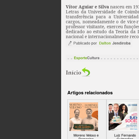
Vítor Aguiar e Silva
nasceu em 193
Letras da Universidade de Coimbr
transferência para a Universida
cargos, nomeadamente o de vice-r
professor visitante, exerceu funçõ
dedicado ao estudo da Teoria da 
nacional e internacionalmente reco
Artigos relacionados
Moreno Veloso e
Luiz Fernando
Domenico
Guimarães