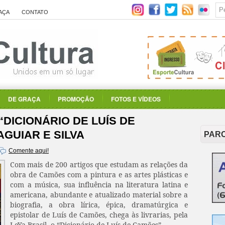
AÇA
CONTATO
DE GRAÇA
PROMOÇÃO
FOTOS E VÍDEOS
“DICIONÁRIO DE LUÍS DE
AGUIAR E SILVA
PAR
Comente aqui!
Com mais de 200 artigos que estudam as relações da
obra de Camões com a pintura e as artes plásticas e
com a música, sua influência na literatura latina e
americana, abundante e atualizado material sobre a
biografia, a obra lírica, épica, dramatúrgica e
epistolar de Luís de Camões, chega às livrarias, pela
LeYa Brasil, o “Dicionário de Luís de Camões”.