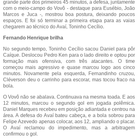
grande parte dos primeiros 45 minutos, a defesa, juntamente
com o meio-campo do Vovô - destaque para Eusébio, João
Marcos e Juca -, mostrou boa postura, deixando poucos
espaços. E foi só terminar a primeira etapa para as vaias
chegarem ao técnico do Avaí, Toninho Cecílio.
Fernando Henrique brilha
No segundo tempo, Toninho Cecílio sacou Daniel para pôr
Caíque. Deslocou Pedro Ken para o lado direito e optou por
formação mais ofensiva, com três atacantes. O time
começou mais agressivo e quase marcou logo aos cinco
minutos. Novamente pela esquerda, Fernandinho cruzou,
Cléverson deu o carrinho para escorar, mas tocou fraco na
bola.
O Vovô não se abalava. Continuava na mesma toada. E aos
12 minutos, marcou o segundo gol em jogada polêmica.
Daniel Marques recebeu em posição adiantada e centrou na
área. A defesa do Avaí bateu cabeça, e a bola sobrou para
Felipe Azevedo apenas colocar, aos 12, ampliando o placar.
O Avaí reclamou do impedimento, mas a arbitragem
confirmou o gol.