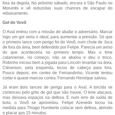
fora da degola. No próximo sábado, encara o São Paulo no
Morumbi e vê reduzidas suas chances de escapar do
rebaixamento.
Gol do Vovô
O Avaí entrou com a missão de abafar o adversário. Marcar
logo um gol seria o ideal, para aumentar a pressão. Só que
o primeiro lance com perigo foi do Vovô, num chute de Juca
de fora da área, bem defendido por Felipe. Parecia um aviso
do que aconteceria no primeiro tempo. Mas o time
catarinense, no começo, não se abalou e deu o troco.
Robinho iniciou bem a jogada para Lincoln levantar na área.
Cléverson, pela esquerda, tocou de cabeça para fora.
Pouco depois, em centro de Fernandinho, Vicente tentou
cortar e quase marcou contra. Fernando Henrique salvou.
Já eram dois lances de perigo para o Avaí. A torcida se
contorceu pelo grito de gol que não houve. O time atacava,
mas deixava espaços na defesa. E num erro de saída de
bola, o Vovô se aproveitou. Felipe Azevedo tocou na
medida para Thiago Humberto colocar sem defesa, abrindo
o placar aos 15 minutos.