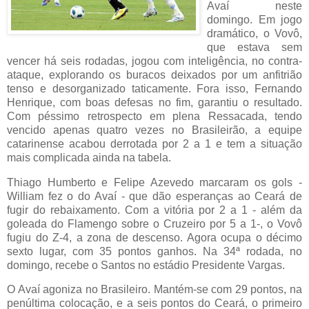
Avaí neste
domingo. Em jogo
dramático, o Vovô,
que estava sem
vencer há seis rodadas, jogou com inteligência, no contra-
ataque, explorando os buracos deixados por um anfitrião
tenso e desorganizado taticamente. Fora isso, Fernando
Henrique, com boas defesas no fim, garantiu o resultado.
Com péssimo retrospecto em plena Ressacada, tendo
vencido apenas quatro vezes no Brasileirão, a equipe
catarinense acabou derrotada por 2 a 1 e tem a situação
mais complicada ainda na tabela.
Thiago Humberto e Felipe Azevedo marcaram os gols -
William fez o do Avaí - que dão esperanças ao Ceará de
fugir do rebaixamento. Com a vitória por 2 a 1 - além da
goleada do Flamengo sobre o Cruzeiro por 5 a 1-, o Vovô
fugiu do Z-4, a zona de descenso. Agora ocupa o décimo
sexto lugar, com 35 pontos ganhos. Na 34ª rodada, no
domingo, recebe o Santos no estádio Presidente Vargas.
O Avaí agoniza no Brasileiro. Mantém-se com 29 pontos, na
penúltima colocação, e a seis pontos do Ceará, o primeiro