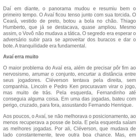
Daí em diante, o panorama mudou e resumiu bem o
primeiro tempo. O Avaí ficou tenso junto com sua torcida. O
Ceará, vestido de preto, botou a bola no chão. Thiago
Humberto, que já se destacava, quase ampliou. Mesmo
assim, o Vovô não mudava a tática. O segredo era esperar o
adversário subir para se aproveitar dos buracos e dar o
bote. A tranquilidade era fundamental.
Avaí erra muito
O maior problema do Avaí era, além de precisar pôr fim ao
nervosismo, arrumar o conjunto, encurtar a distância entre
seus jogadores. Cléverson tentava pela direita, sem
companhia. Lincoln e Pedro Ken procuravam virar o jogo,
mas muito de trás. Pela esquerda, Fernandinho até
conseguia alguma coisa. Em uma das jogadas, bateu com
perigo, cruzado, para fora, assustando Fernando Henrique.
Aos poucos, o Avaí, se não melhorava o posicionamento, ao
menos recuperava a posse de bola. E pela esquerda saíam
as melhores jogadas. Por ali, Cléverson, que mudava de
lado constantemente, teve outra boa chance. Mas, em