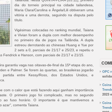
Tailândia. Nesta QUINTA-FEIRA (03.11), primeiro
dia do torneio principal na cidade tailandesa,
Maria Clara/Carolina e Ângela/Lili obtiveram uma
vitória e uma derrota, seguindo na disputa pelo
título.
Vigésimas colocadas no ranking mundial, Taiana
e Vivian foram a dupla com melhor desempenho
no primeiro dia de jogos na Tailândia. A dupla
estreou derrotando as chinesas Huang e Yue por
2 sets a 0, parciais de 21/17 e 25/23, e repetiu o
as Fendrick e Hanson, com parciais de 21/17 e 21/15.
COM
ira garantiu vaga nas oitavas-de-final da 15ª etapa do ano,
den e Palmer. Se forem às quartas, as brasileiras jogarão
OPC re
 partida entre Kessy/Ross, dos Estados Unidos, e
solida
ca.
Coins 
Trends
ue com o calor que está fazendo aqui ganham importância
2023 e
aste. O primeiro jogo foi complicado, mas no segundo
do ao fuso horário. O importante é que mantivemos a
Coins 
 azar", comenta Taiana.
Trends