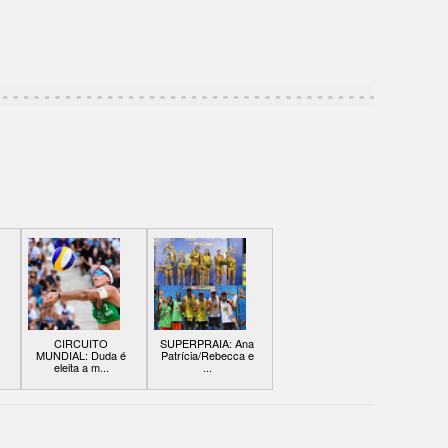
CIRCUITO
SUPERPRAIA: Ana
MUNDIAL: Duda é
Patrícia/Rebecca e
eleita a m...
...