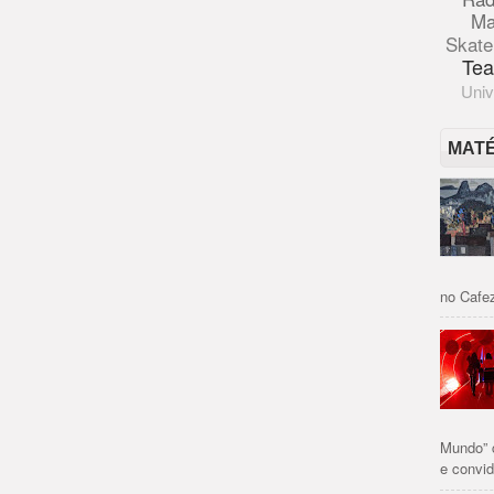
Ma
Skate
Tea
Univ
MAT
no Cafez
Mundo” 
e convid