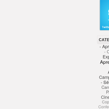
CAT
- Ap
- 
Ex
Apr
Cam
- Sé
Cam
P
Cin
Cop
Confe