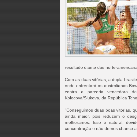
resultado diante das norte-american
Com as duas vitórias, a dupla brasile
onde enfrentará as australianas Baw
contra a parceria vencedora da
Kolocova/Slukova, da República Tche
"Conseguimos duas boas vitórias, q
ainda maior, pois reduzem o desg
melhoramos. Isso é natural, devi
concentração e não demos chance ao