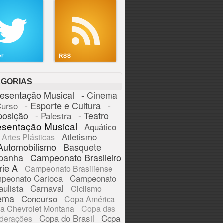
EGORIAS
resentação Musical
- Cinema
- Esporte e Cultura
-
Curso
posição
- Teatro
- Palestra
esentação Musical
Aquático
Atletismo
Artes Plásticas
Automobilismo
Basquete
panha
Campeonato Brasileiro
rie A
Campeonato Brasiliense
peonato Carioca
Campeonato
aulista
Carnaval
Ciclismo
ema
Concurso
Copa América
a Chevrolet Montana
Copa das
Copa do Brasil
Copa
derações