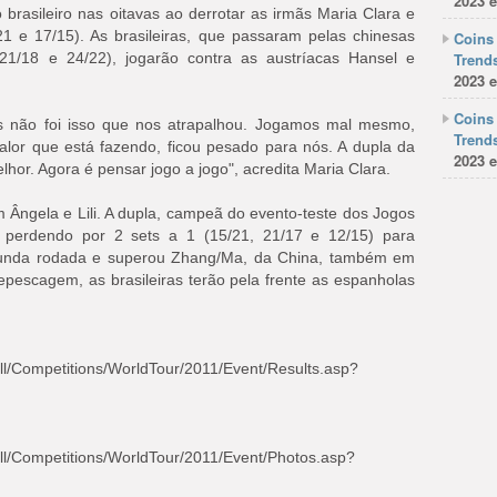
2023 e
 brasileiro nas oitavas ao derrotar as irmãs Maria Clara e
21 e 17/15). As brasileiras, que passaram pelas chinesas
Coins 
1/18 e 24/22), jogarão contra as austríacas Hansel e
Trends
2023 e
Coins 
 não foi isso que nos atrapalhou. Jogamos mal mesmo,
Trends
lor que está fazendo, ficou pesado para nós. A dupla da
2023 e
lhor. Agora é pensar jogo a jogo", acredita Maria Clara.
am Ângela e Lili. A dupla, campeã do evento-teste dos Jogos
a perdendo por 2 sets a 1 (15/21, 21/17 e 12/15) para
unda rodada e superou Zhang/Ma, da China, também em
repescagem, as brasileiras terão pela frente as espanholas
all/Competitions/WorldTour/2011/Event/Results.asp?
all/Competitions/WorldTour/2011/Event/Photos.asp?