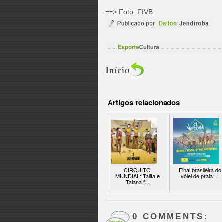
==> Foto: FIVB
Artigos relacionados
CIRCUITO
Final brasileira do
MUNDIAL: Talita e
vôlei de praia ...
Taiana f...
0 COMMENTS: