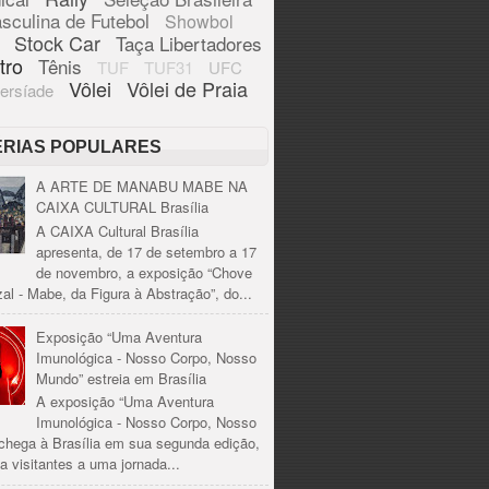
sculina de Futebol
Showbol
Stock Car
Taça Libertadores
tro
Tênis
TUF
TUF31
UFC
Vôlei
Vôlei de Praia
ersíade
ÉRIAS POPULARES
A ARTE DE MANABU MABE NA
CAIXA CULTURAL Brasília
A CAIXA Cultural Brasília
apresenta, de 17 de setembro a 17
de novembro, a exposição “Chove
al - Mabe, da Figura à Abstração”, do...
Exposição “Uma Aventura
Imunológica - Nosso Corpo, Nosso
Mundo” estreia em Brasília
A exposição “Uma Aventura
Imunológica - Nosso Corpo, Nosso
chega à Brasília em sua segunda edição,
a visitantes a uma jornada...