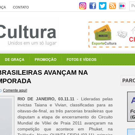
AÇA
CONTATO
DE GRAÇA
PROMOÇÃO
FOTOS E VÍDEOS
 BRASILEIRAS AVANÇAM NA
EMPORADA
PAR
Comente aqui!
RIO DE JANEIRO, 03.11.11
- Lideradas pelas
invictas Taiana e Vivian, classificadas para as
oitavas-de-final, as três parcerias brasileiras que
disputam a etapa de encerramento do Circuito
Mundial de Vôlei de Praia 2011 avançaram na
competição que acontece em Phuket, na