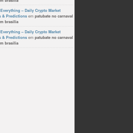
m brasilia
Everything – Daily Crypto Market
 & Predictions
em
patubate no carnaval
m brasilia
Everything – Daily Crypto Market
 & Predictions
em
patubate no carnaval
m brasilia