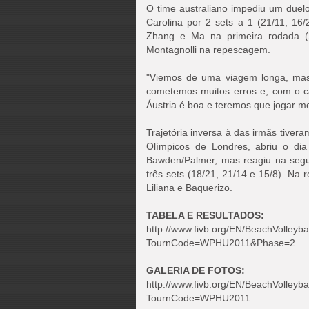
O time australiano impediu um duelo
Carolina por 2 sets a 1 (21/11, 16/
Zhang e Ma na primeira rodada (2
Montagnolli na repescagem.
"Viemos de uma viagem longa, mas
cometemos muitos erros e, com o ca
Áustria é boa e teremos que jogar me
Trajetória inversa à das irmãs tiver
Olímpicos de Londres, abriu o di
Bawden/Palmer, mas reagiu na seg
três sets (18/21, 21/14 e 15/8). Na 
Liliana e Baquerizo.
TABELA E RESULTADOS:
http://www.fivb.org/EN/BeachVolleyb
TournCode=WPHU2011&Phase=2
GALERIA DE FOTOS:
http://www.fivb.org/EN/BeachVolleyb
TournCode=WPHU2011