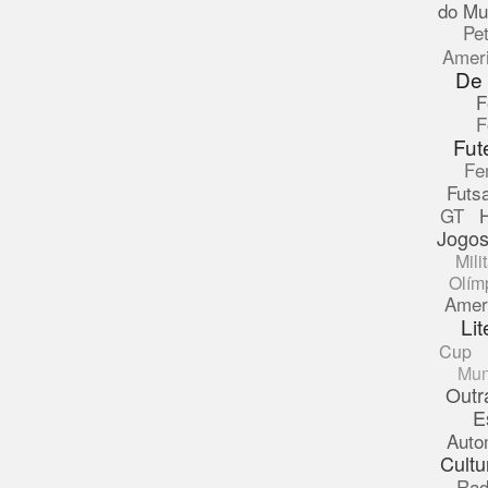
do Mu
Pe
Amer
De
F
F
Fut
Fe
Futsa
GT
Jogos
Mili
Olím
Amer
Lit
Cup
Mun
Outr
E
Auto
Cultu
Rad