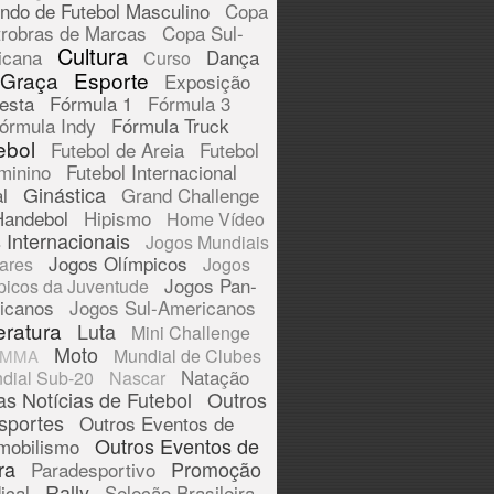
ndo de Futebol Masculino
Copa
trobras de Marcas
Copa Sul-
Cultura
icana
Dança
Curso
 Graça
Esporte
Exposição
esta
Fórmula 1
Fórmula 3
órmula Indy
Fórmula Truck
ebol
Futebol de Areia
Futebol
minino
Futebol Internacional
Ginástica
l
Grand Challenge
Handebol
Hipismo
Home Vídeo
 Internacionais
Jogos Mundiais
Jogos Olímpicos
tares
Jogos
Jogos Pan-
picos da Juventude
icanos
Jogos Sul-Americanos
eratura
Luta
Mini Challenge
Moto
Mundial de Clubes
MMA
Natação
dial Sub-20
Nascar
as Notícias de Futebol
Outros
sportes
Outros Eventos de
Outros Eventos de
mobilismo
ra
Promoção
Paradesportivo
Rally
ical
Seleção Brasileira