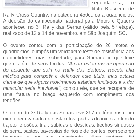
segunda-feira, o
título Brasileiro de
Rally Cross Country, na categoria 450cc para quadriciclos.
A decisão do campeonato nacional para Motos e Quadris
aconteceu no 3º Rally das Serras (válido pela 5ª etapa),
realizado de 12 a 14 de novembro, em São Joaquim, SC.
O evento contou com a participação de 26 motos e
quadriciclos, e impôs um verdadeiro teste de resistência aos
competidores; mas, sobretudo, para Sperancini, que teve
que ir além de seus limites.
"Ainda estou me recuperando
do acidente que sofri no Rally dos Sertões. Recebi alta
médica para competir e defender este título, mas estava
ciente de que alguns movimentos estariam limitados e a dor
muscular seria inevitável",
contou ele, que se recupera de
uma fratura no braço esquerdo com rompimento dos
tendões.
O roteiro do 3º Rally das Serras teve 397 quilômetros e um
menu bem variado de obstáculos: pedras do início ao fim do
trajeto, erosões, trial, subidas e descidas, trechos sinuosos
de serra, pastos, travessias de rios e de pontes, com setores