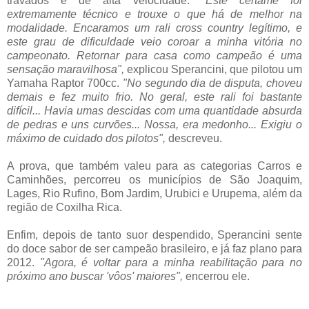
travados e de alta velocidade.
"Este certame foi
extremamente técnico e trouxe o que há de melhor na
modalidade. Encaramos um rali cross country legítimo, e
este grau de dificuldade veio coroar a minha vitória no
campeonato. Retornar para casa como campeão é uma
sensação maravilhosa",
explicou Sperancini, que pilotou um
Yamaha Raptor 700cc.
"No segundo dia de disputa, choveu
demais e fez muito frio. No geral, este rali foi bastante
difícil... Havia umas descidas com uma quantidade absurda
de pedras e uns curvões... Nossa, era medonho... Exigiu o
máximo de cuidado dos pilotos",
descreveu.
A prova, que também valeu para as categorias Carros e
Caminhões, percorreu os municípios de São Joaquim,
Lages, Rio Rufino, Bom Jardim, Urubici e Urupema, além da
região de Coxilha Rica.
Enfim, depois de tanto suor despendido, Sperancini sente
do doce sabor de ser campeão brasileiro, e já faz plano para
2012.
"Agora, é voltar para a minha reabilitação para no
próximo ano buscar 'vôos' maiores",
encerrou ele.