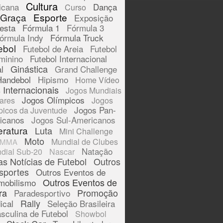
Cultura
icana
Dança
Curso
 Graça
Esporte
Exposição
esta
Fórmula 1
Fórmula 3
órmula Indy
Fórmula Truck
ebol
Futebol de Areia
Futebol
minino
Futebol Internacional
Ginástica
l
Grand Challenge
Handebol
Hipismo
Home Vídeo
 Internacionais
Jogos Mundiais
Jogos Olímpicos
tares
Jogos
Jogos Pan-
picos da Juventude
icanos
Jogos Sul-Americanos
eratura
Luta
Mini Challenge
Moto
Mundial de Clubes
MMA
Natação
dial Sub-20
Nascar
as Notícias de Futebol
Outros
sportes
Outros Eventos de
Outros Eventos de
mobilismo
ra
Promoção
Paradesportivo
Rally
ical
Seleção Brasileira
sculina de Futebol
Showbol