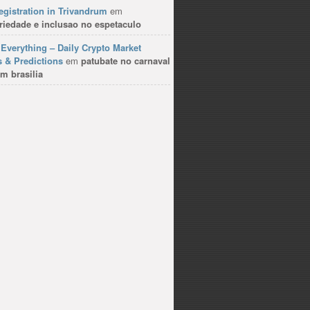
gistration in Trivandrum
em
riedade e inclusao no espetaculo
Everything – Daily Crypto Market
 & Predictions
em
patubate no carnaval
m brasilia