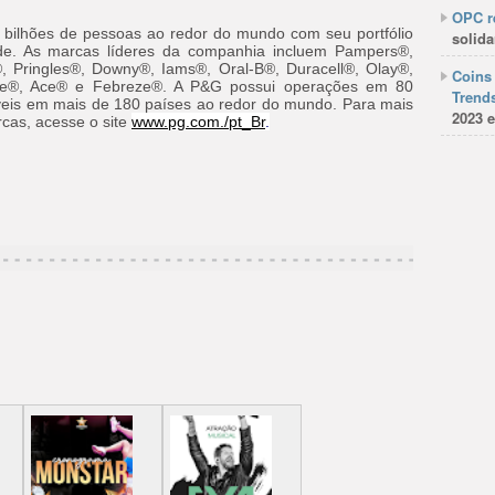
OPC re
 bilhões de pessoas ao redor do mundo com seu portfólio
solida
ade. As marcas líderes da companhia incluem Pampers®,
, Pringles®, Downy®, Iams®, Oral-B®, Duracell®, Olay®,
Coins 
tte®, Ace® e Febreze®. A P&G possui operações em 80
Trends
veis em mais de 180 países ao redor do mundo. Para mais
2023 e
cas, acesse o site
www.pg.com./pt_Br
.