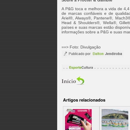
Sobre a Procter & Gamble
A P&G toca e melhora a vida de 4,4
de marcas confiáveis e de qualid
Ariel®, Always®, Pantene®, Mach3®
Head & Shoulders®, Wella®, Gille
países e suas marcas estão disponí
informações sobre a P&G e suas mar
==> Foto: Divulgação
Artigos relacionados