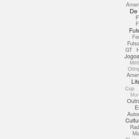
Amer
De
F
F
Fut
Fe
Futsa
GT
Jogos
Mili
Olím
Amer
Lit
Cup
Mun
Outr
E
Auto
Cultu
Rad
Ma