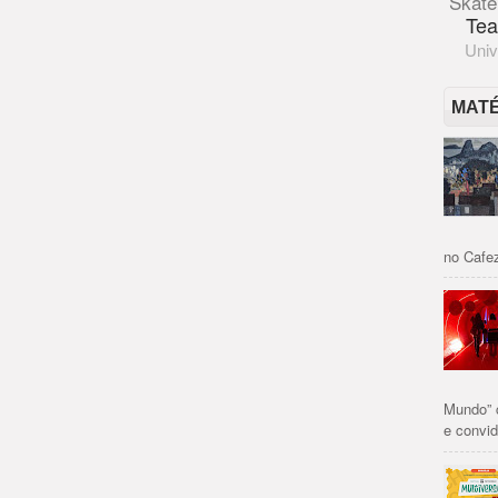
Skate
Tea
Univ
MAT
no Cafez
Mundo” 
e convid