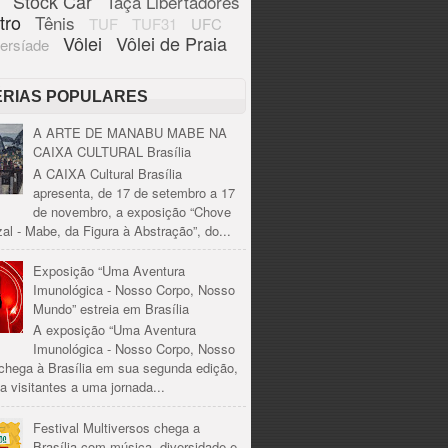
Stock Car
Taça Libertadores
tro
Tênis
TUF
TUF31
UFC
Vôlei
Vôlei de Praia
ersíade
ÉRIAS POPULARES
A ARTE DE MANABU MABE NA
CAIXA CULTURAL Brasília
A CAIXA Cultural Brasília
apresenta, de 17 de setembro a 17
de novembro, a exposição “Chove
al - Mabe, da Figura à Abstração”, do...
Exposição “Uma Aventura
Imunológica - Nosso Corpo, Nosso
Mundo” estreia em Brasília
A exposição “Uma Aventura
Imunológica - Nosso Corpo, Nosso
chega à Brasília em sua segunda edição,
a visitantes a uma jornada...
Festival Multiversos chega a
Brasília com música, diversidade e