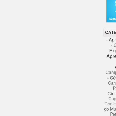
CAT
- Ap
- 
Ex
Apr
Cam
- Sé
Cam
P
Cin
Cop
Confe
do Mu
Pe