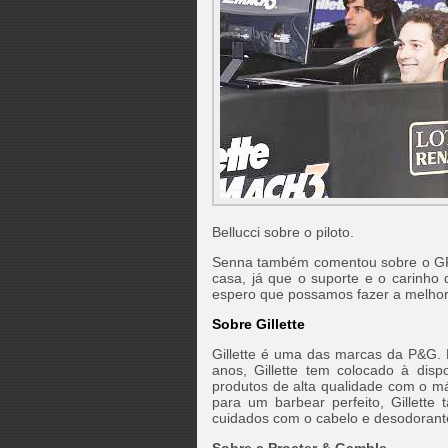
Bellucci sobre o piloto.
Senna também comentou sobre o GP d
casa, já que o suporte e o carinho
espero que possamos fazer a melhor c
Sobre Gillette
Gillette é uma das marcas da P&G.
anos, Gillette tem colocado à dis
produtos de alta qualidade com o m
para um barbear perfeito, Gillett
cuidados com o cabelo e desodorant