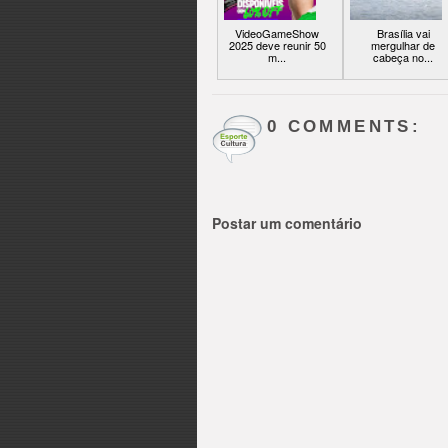
VideoGameShow
Brasília vai
2025 deve reunir 50
mergulhar de
m...
cabeça no...
0 COMMENTS:
Postar um comentário