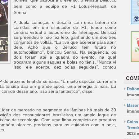
homem que patrocina o evento, o tenista Bellucci,
bem como a equipe de F1 Lotus-Renault, de
Senna.
A dupla começou o desafio com uma bateria de
corridas em um simulador de F1, tendo como
cenário virtual o autódromo de Interlagos. Bellucci
surpreendeu e não fez feio, ganhando um dos três
conjuntos de voltas. “Eu tive que acelerar para abrir
dele. Acho que o Bellucci tem futuro no
automobilismo”, brincou Senna. Na sequência, os
dois foram até a quadra do evento, na qual
trocaram alguns saques e bolas no tênis. “Nunca vi
isso, ele acertou dez bolas seguidas”, contou
COM
o próximo final de semana. “É muito especial correr em
 da torcida dão um grande apoio, uma energia a mais. Eu
Dalto
orrida desse ano, isso seria fantástico”, disse.
imuno
Mason
 Líder de mercado no segmento de lâminas há mais de 30
imuno
posição dos consumidores brasileiros um amplo leque de
áximo de tecnologia. Com uma linha completa de produtos
Coins 
e também oferece produtos para os cuidados com a pele,
Trends
es.
2023 e