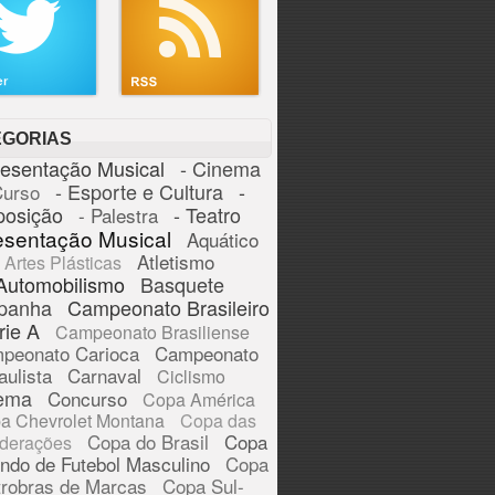
EGORIAS
resentação Musical
- Cinema
- Esporte e Cultura
-
Curso
posição
- Teatro
- Palestra
esentação Musical
Aquático
Atletismo
Artes Plásticas
Automobilismo
Basquete
panha
Campeonato Brasileiro
rie A
Campeonato Brasiliense
peonato Carioca
Campeonato
aulista
Carnaval
Ciclismo
ema
Concurso
Copa América
a Chevrolet Montana
Copa das
Copa do Brasil
Copa
derações
ndo de Futebol Masculino
Copa
trobras de Marcas
Copa Sul-