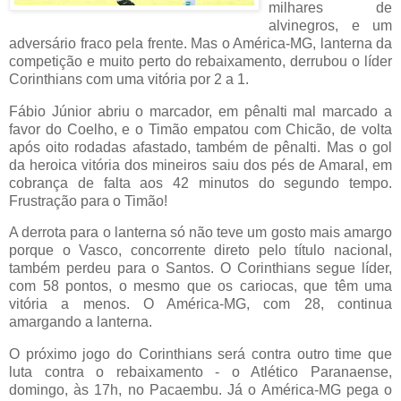
milhares de
alvinegros, e um
adversário fraco pela frente. Mas o América-MG, lanterna da
competição e muito perto do rebaixamento, derrubou o líder
Corinthians com uma vitória por 2 a 1.
Fábio Júnior abriu o marcador, em pênalti mal marcado a
favor do Coelho, e o Timão empatou com Chicão, de volta
após oito rodadas afastado, também de pênalti. Mas o gol
da heroica vitória dos mineiros saiu dos pés de Amaral, em
cobrança de falta aos 42 minutos do segundo tempo.
Frustração para o Timão!
A derrota para o lanterna só não teve um gosto mais amargo
porque o Vasco, concorrente direto pelo título nacional,
também perdeu para o Santos. O Corinthians segue líder,
com 58 pontos, o mesmo que os cariocas, que têm uma
vitória a menos. O América-MG, com 28, continua
amargando a lanterna.
O próximo jogo do Corinthians será contra outro time que
luta contra o rebaixamento - o Atlético Paranaense,
domingo, às 17h, no Pacaembu. Já o América-MG pega o