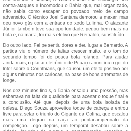
contra-ataques e incomodou o Bahia que, mal organizado,
não sabia como escapar do povoado meio de campo
adversário. O técnico Joel Santana demorou a mexer, mas
deu novo gás com a entrada do xodó Lulinha. O atacante
Júnior também teve sua oportunidade, pegou bem mais na
bola e, na marra, foi mais efetivo que Reinaldo, substituído.
Do outro lado, Felipe sentiu dores e deu lugar a Bernardo. A
partida viu o número de faltas crescer muito, e o tom do
segundo tempo foi de pouca bola rolando. Para ajudar
ainda mais, o placar eletrônico de Pituaçu anunciou o gol do
Inter sobre o Corinthians, que causou um efeito positivo por
alguns minutos nos cariocas, na base de bons arremates de
longe.
Nos dez minutos finais, o Bahia ensaiou uma pressão, mas
esbarrava na falta de qualidade para acertar o toque final e
a conclusão. Até que, depois de uma bola isolada da
defesa, Diego Souza aproveitou toque de cabeça e entrou
livre para selar o triunfo do Gigante da Colina, que escalou
mais uma degrau na caça ao pentacampeonato da
competição. Logo depois, um temporal desabou sobre a