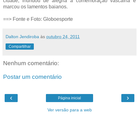
cidade, inundou de alegria a comemoração vascaína e
marcou os lamentos baianos.
==> Fonte e Foto: Globoesporte
Dalton Jendiroba
às
outubro 24, 2011
Compartilhar
Nenhum comentário:
Postar um comentário
‹
›
Página inicial
Ver versão para a web