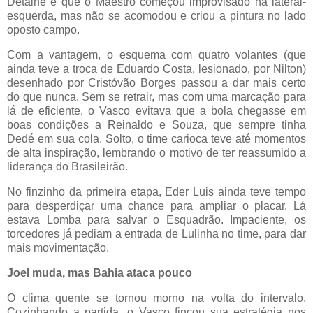
Detalhe é que o Maestro começou improvisado na lateral-
esquerda, mas não se acomodou e criou a pintura no lado
oposto campo.
Com a vantagem, o esquema com quatro volantes (que
ainda teve a troca de Eduardo Costa, lesionado, por Nilton)
desenhado por Cristóvão Borges passou a dar mais certo
do que nunca. Sem se retrair, mas com uma marcação para
lá de eficiente, o Vasco evitava que a bola chegasse em
boas condições a Reinaldo e Souza, que sempre tinha
Dedé em sua cola. Solto, o time carioca teve até momentos
de alta inspiração, lembrando o motivo de ter reassumido a
liderança do Brasileirão.
No finzinho da primeira etapa, Eder Luis ainda teve tempo
para desperdiçar uma chance para ampliar o placar. Lá
estava Lomba para salvar o Esquadrão. Impaciente, os
torcedores já pediam a entrada de Lulinha no time, para dar
mais movimentação.
Joel muda, mas Bahia ataca pouco
O clima quente se tornou morno na volta do intervalo.
Cozinhando a partida, o Vasco fincou sua estratégia nos