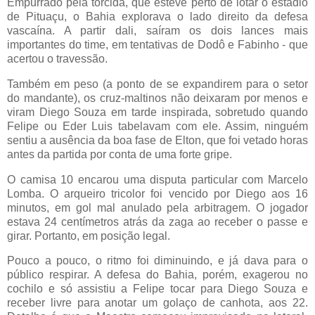
Empurrado pela torcida, que esteve perto de lotar o estádio
de Pituaçu, o Bahia explorava o lado direito da defesa
vascaína. A partir dali, saíram os dois lances mais
importantes do time, em tentativas de Dodô e Fabinho - que
acertou o travessão.
Também em peso (a ponto de se expandirem para o setor
do mandante), os cruz-maltinos não deixaram por menos e
viram Diego Souza em tarde inspirada, sobretudo quando
Felipe ou Eder Luis tabelavam com ele. Assim, ninguém
sentiu a ausência da boa fase de Elton, que foi vetado horas
antes da partida por conta de uma forte gripe.
O camisa 10 encarou uma disputa particular com Marcelo
Lomba. O arqueiro tricolor foi vencido por Diego aos 16
minutos, em gol mal anulado pela arbitragem. O jogador
estava 24 centímetros atrás da zaga ao receber o passe e
girar. Portanto, em posição legal.
Pouco a pouco, o ritmo foi diminuindo, e já dava para o
público respirar. A defesa do Bahia, porém, exagerou no
cochilo e só assistiu a Felipe tocar para Diego Souza e
receber livre para anotar um golaço de canhota, aos 22.