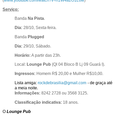
(
www.youtube.com/watch?v=n1W4a2O1L6w
)
Serviço:
Banda
Na Pista
.
Dia:
28/10, Sexta-feira.
Banda
Plugged
Dia:
29/10, Sábado.
Horário:
A partir das 23h.
Local:
Lounge Pub
(
QI 04 Bloco B Lj 09 Guará I).
Ingressos:
Homem R$ 20,00 e Mulher R$10,00
.
Lista amiga
:
rockdebrasilia@gmail.com
- de graça até
a meia noite.
Informações:
8242 2728 ou 3568 3125.
Classificação indicativa:
18 anos.
O
Lounge Pub