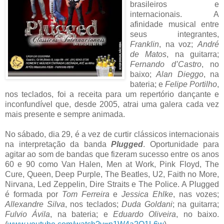
brasileiros e
internacionais. A
afinidade musical entre
seus integrantes,
Franklin
, na voz;
André
de Matos
, na guitarra;
Fernando d’Castro
, no
baixo;
Alan Dieggo
, na
bateria; e
Felipe Portilho
,
nos teclados, foi a receita para um repertório dançante e
inconfundível que, desde 2005, atrai uma galera cada vez
mais presente e sempre animada.
No sábado, dia 29, é a vez de curtir clássicos internacionais
na interpretação da banda
Plugged
. Oportunidade para
agitar ao som de bandas que fizeram sucesso entre os anos
60 e 90 como
Van Halen, Men at Work, Pink Floyd, The
Cure, Queen, Deep Purple, The Beatles, U2, Faith no More,
Nirvana, Led Zeppelin, Dire Straits e The Police. A Plugged
é formada por
Tom Ferreira
e
Jessica Ehlke
, nas vozes;
Allexandre Silva
, nos teclados;
Duda Goldani
; na guitarra;
Fulvio Ávila
, na bateria; e
Eduardo Oliveira
, no baixo.