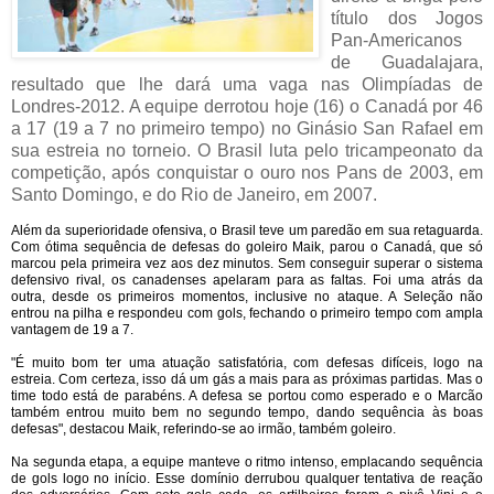
título dos Jogos
Pan-Americanos
de Guadalajara,
resultado que lhe dará uma vaga nas Olimpíadas de
Londres-2012. A equipe derrotou hoje (16) o Canadá por 46
a 17 (19 a 7 no primeiro tempo) no Ginásio San Rafael em
sua estreia no torneio. O Brasil luta pelo tricampeonato da
competição, após conquistar o ouro nos Pans de 2003, em
Santo Domingo, e do Rio de Janeiro, em 2007.
Além da superioridade ofensiva, o Brasil teve um paredão em sua retaguarda.
Com ótima sequência de defesas do goleiro Maik, parou o Canadá, que só
marcou pela primeira vez aos dez minutos. Sem conseguir superar o sistema
defensivo rival, os canadenses apelaram para as faltas. Foi uma atrás da
outra, desde os primeiros momentos, inclusive no ataque. A Seleção não
entrou na pilha e respondeu com gols, fechando o primeiro tempo com ampla
vantagem de 19 a 7.
"É muito bom ter uma atuação satisfatória, com defesas difíceis, logo na
estreia. Com certeza, isso dá um gás a mais para as próximas partidas. Mas o
time todo está de parabéns. A defesa se portou como esperado e o Marcão
também entrou muito bem no segundo tempo, dando sequência às boas
defesas", destacou Maik, referindo-se ao irmão, também goleiro.
Na segunda etapa, a equipe manteve o ritmo intenso, emplacando sequência
de gols logo no início. Esse domínio derrubou qualquer tentativa de reação