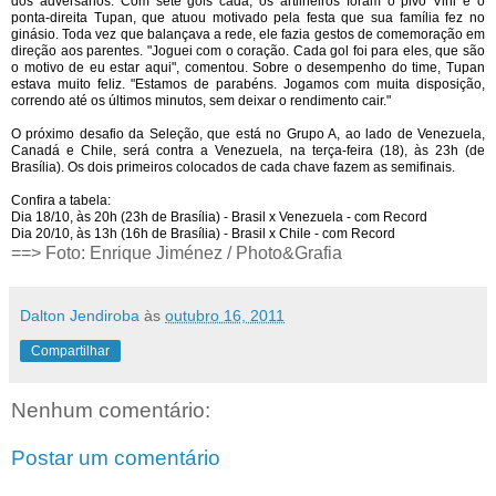
dos adversários. Com sete gols cada, os artilheiros foram o pivô Vini e o
ponta-direita Tupan, que atuou motivado pela festa que sua família fez no
ginásio. Toda vez que balançava a rede, ele fazia gestos de comemoração em
direção aos parentes. "Joguei com o coração. Cada gol foi para eles, que são
o motivo de eu estar aqui", comentou. Sobre o desempenho do time, Tupan
estava muito feliz. "Estamos de parabéns. Jogamos com muita disposição,
correndo até os últimos minutos, sem deixar o rendimento cair."
O próximo desafio da Seleção, que está no Grupo A, ao lado de Venezuela,
Canadá e Chile, será contra a Venezuela, na terça-feira (18), às 23h (de
Brasília). Os dois primeiros colocados de cada chave fazem as semifinais.
Confira a tabela:
Dia 18/10, às 20h (23h de Brasília) - Brasil x Venezuela - com Record
Dia 20/10, às 13h (16h de Brasília) - Brasil x Chile - com Record
==> Foto: Enrique Jiménez / Photo&Grafia
Dalton Jendiroba
às
outubro 16, 2011
Compartilhar
Nenhum comentário:
Postar um comentário