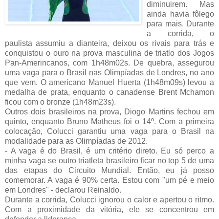
diminuirem. Mas
ainda havia fôlego
para mais. Durante
a corrida, o
paulista assumiu a dianteira, deixou os rivais para trás e
conquistou o ouro na prova masculina de triatlo dos Jogos
Pan-Amerincanos, com 1h48m02s. De quebra, assegurou
uma vaga para o Brasil nas Olimpíadas de Londres, no ano
que vem. O americano Manuel Huerta (1h48m09s) levou a
medalha de prata, enquanto o canadense Brent Mchamon
ficou com o bronze (1h48m23s).
Outros dois brasileiros na prova, Diogo Martins fechou em
quinto, enquanto Bruno Matheus foi o 14º. Com a primeira
colocação, Colucci garantiu uma vaga para o Brasil na
modalidade para as Olimpíadas de 2012.
- A vaga é do Brasil, é um critério direto. Eu só perco a
minha vaga se outro triatleta brasileiro ficar no top 5 de uma
das etapas do Circuito Mundial. Então, eu já posso
comemorar. A vaga é 90% certa. Estou com "um pé e meio
em Londres" - declarou Reinaldo.
Durante a corrida, Colucci ignorou o calor e apertou o ritmo.
Com a proximidade da vitória, ele se concentrou em