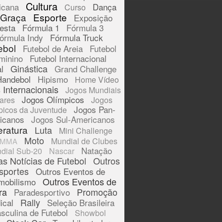
Cultura
icana
Dança
Curso
 Graça
Esporte
Exposição
esta
Fórmula 1
Fórmula 3
órmula Indy
Fórmula Truck
ebol
Futebol de Areia
Futebol
minino
Futebol Internacional
Ginástica
l
Grand Challenge
Handebol
Hipismo
Home Vídeo
 Internacionais
Jogos Mundiais
Jogos Olímpicos
tares
Jogos
Jogos Pan-
picos da Juventude
icanos
Jogos Sul-Americanos
eratura
Luta
Mini Challenge
Moto
Mundial de Clubes
MMA
Natação
dial Sub-20
Nascar
as Notícias de Futebol
Outros
sportes
Outros Eventos de
Outros Eventos de
mobilismo
ra
Promoção
Paradesportivo
Rally
ical
Seleção Brasileira
sculina de Futebol
Showbol