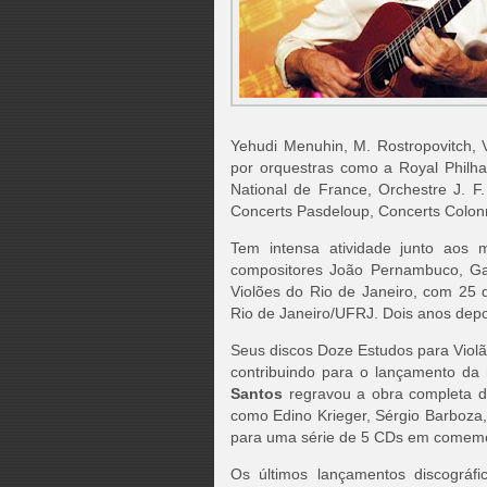
Yehudi Menuhin, M. Rostropovitch, 
por orquestras como a Royal Philha
National de France, Orchestre J. F.
Concerts Pasdeloup, Concerts Colonn
Tem intensa atividade junto aos m
compositores João Pernambuco, Ga
Violões do Rio de Janeiro, com 25 
Rio de Janeiro/UFRJ. Dois anos depoi
Seus discos Doze Estudos para Violã
contribuindo para o lançamento da
Santos
regravou a obra completa de
como Edino Krieger, Sérgio Barboza,
para uma série de 5 CDs em comemo
Os últimos lançamentos discográf