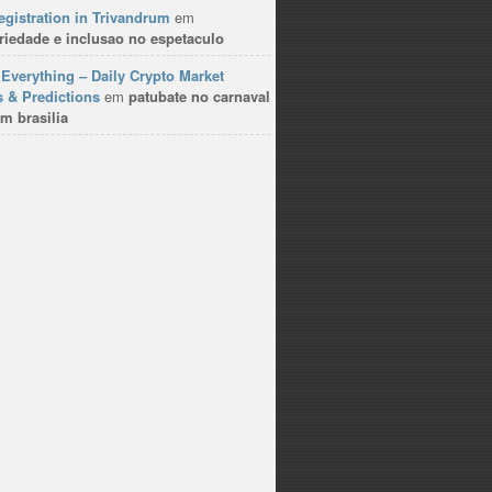
gistration in Trivandrum
em
riedade e inclusao no espetaculo
Everything – Daily Crypto Market
 & Predictions
em
patubate no carnaval
m brasilia