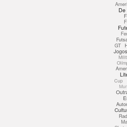
Amer
De
F
F
Fut
Fe
Futsa
GT
Jogos
Mili
Olím
Amer
Lit
Cup
Mun
Outr
E
Auto
Cultu
Rad
Ma