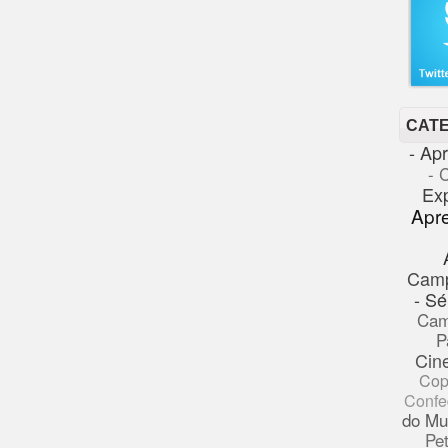
CAT
- Ap
- 
Ex
Apr
Cam
- Sé
Cam
P
Cin
Cop
Confe
do Mu
Pe