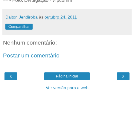
==> Foto: Divulgação / Vipcomm
Dalton Jendiroba
às
outubro 24, 2011
Compartilhar
Nenhum comentário:
Postar um comentário
‹
›
Página inicial
Ver versão para a web