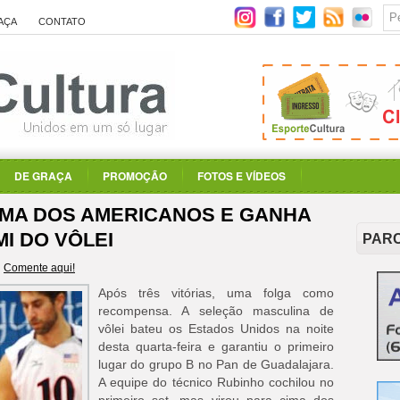
AÇA
CONTATO
DE GRAÇA
PROMOÇÃO
FOTOS E VÍDEOS
CIMA DOS AMERICANOS E GANHA
I DO VÔLEI
PAR
Comente aqui!
Após três vitórias, uma folga como
recompensa. A seleção masculina de
vôlei bateu os Estados Unidos na noite
desta quarta-feira e garantiu o primeiro
lugar do grupo B no Pan de Guadalajara.
A equipe do técnico Rubinho cochilou no