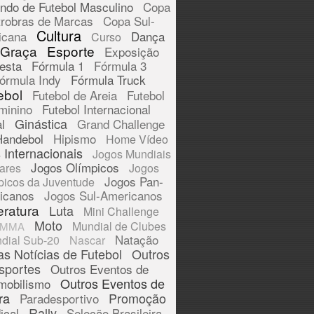
ndo de Futebol Masculino
Copa
trobras de Marcas
Copa Sul-
Cultura
icana
Dança
Curso
 Graça
Esporte
Exposição
esta
Fórmula 1
Fórmula 3
órmula Indy
Fórmula Truck
ebol
Futebol de Areia
Futebol
minino
Futebol Internacional
Ginástica
l
Grand Challenge
Handebol
Hipismo
Home Vídeo
 Internacionais
Jogos Mundiais
Jogos Olímpicos
tares
Jogos
Jogos Pan-
picos da Juventude
icanos
Jogos Sul-Americanos
eratura
Luta
Mini Challenge
Moto
Mundial de Clubes
MMA
Natação
dial Sub-20
Nascar
as Notícias de Futebol
Outros
sportes
Outros Eventos de
Outros Eventos de
mobilismo
ra
Promoção
Paradesportivo
Rally
ical
Seleção Brasileira