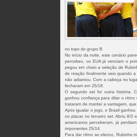
no topo do grupo B.
No início da noite, este cenário par
percebeu, os EUA já venciam o prime
pegou em cheio a seleção de Rubinho,
de reação finalmente veio quando a
não adiantou. Com a cabeça no luga
fecharam em 25/18.
O segundo set foi outra história.
ganhou confiança para ditar o ritm
trataram de manter a vantagem, que c
Após igualar o jogo, o Brasil ganho
no placar no terceiro set. Abriu 8/3
americanos perceberam, já perdiam
imponentes 25/14.
Para dar ritmo ao elenco, Rubinho m