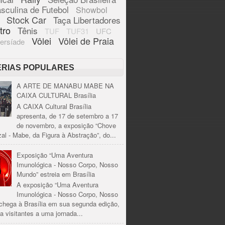
sculina de Futebol
Showbol
Stock Car
Taça Libertadores
tro
Tênis
TUF
TUF31
UFC
Vôlei
Vôlei de Praia
ersíade
ÉRIAS POPULARES
A ARTE DE MANABU MABE NA
CAIXA CULTURAL Brasília
A CAIXA Cultural Brasília
apresenta, de 17 de setembro a 17
de novembro, a exposição “Chove
al - Mabe, da Figura à Abstração”, do...
Exposição “Uma Aventura
Imunológica - Nosso Corpo, Nosso
Mundo” estreia em Brasília
A exposição “Uma Aventura
Imunológica - Nosso Corpo, Nosso
chega à Brasília em sua segunda edição,
a visitantes a uma jornada...