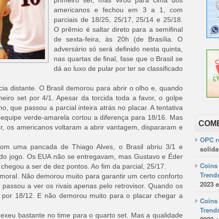
primeiro set, mas virou para cima dos
americanos e fechou em 3 a 1, com
parciais de 18/25, 25/17, 25/14 e 25/18.
O prêmio é saltar direto para a semifinal
de sexta-feira, às 20h (de Brasília. O
adversário só será definido nesta quinta,
nas quartas de final, fase que o Brasil se
dá ao luxo de pular por ter se classificado
ecia distante. O Brasil demorou para abrir o olho e, quando
iro set por 4/1. Apesar da torcida toda a favor, o golpe
 que passou a parcial inteira atrás no placar. A tentativa
 equipe verde-amarela cortou a diferença para 18/16. Mas
COM
r, os americanos voltaram a abrir vantagem, dispararam e
OPC re
 Com uma pancada de Thiago Alves, o Brasil abriu 3/1 e
solida
o do jogo. Os EUA não se entregavam, mas Gustavo e Éder
Coins 
hegou a ser de dez pontos. Ao fim da parcial, 25/17.
Trends
u moral. Não demorou muito para garantir um certo conforto
2023 e
 e passou a ver os rivais apenas pelo retrovisor. Quando os
 por 18/12. E não demorou muito para o placar chegar a
Coins 
Trends
exeu bastante no time para o quarto set. Mas a qualidade