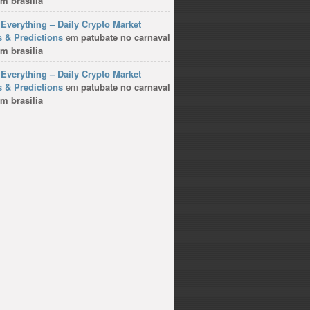
m brasilia
Everything – Daily Crypto Market
 & Predictions
em
patubate no carnaval
m brasilia
Everything – Daily Crypto Market
 & Predictions
em
patubate no carnaval
m brasilia