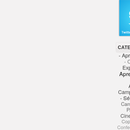
CAT
- Ap
- 
Ex
Apr
Cam
- Sé
Cam
P
Cin
Cop
Confe