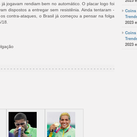
2023 e
os já jogavam rendiam bem no automático. O placar logo foi
am dispostos a entregar sem resistênia. Ainda tentaram -
Coins 
os contra-ataques, o Brasil já começou a pensar na folga
Trends
2023 e
5/18.
Coins 
Trends
2023 e
ulgação