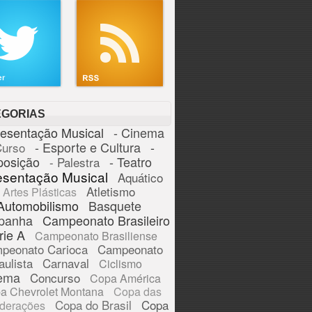
EGORIAS
resentação Musical
- Cinema
- Esporte e Cultura
-
Curso
posição
- Teatro
- Palestra
esentação Musical
Aquático
Atletismo
Artes Plásticas
Automobilismo
Basquete
panha
Campeonato Brasileiro
rie A
Campeonato Brasiliense
peonato Carioca
Campeonato
aulista
Carnaval
Ciclismo
ema
Concurso
Copa América
a Chevrolet Montana
Copa das
Copa do Brasil
Copa
derações