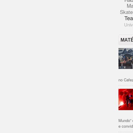
Ma
Skate
Tea
Univ
MAT
no Cafez
Mundo” 
e convid