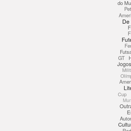
do Mu
Pe
Amer
De
F
F
Fut
Fe
Futsa
GT
Jogos
Mili
Olím
Amer
Lit
Cup
Mun
Outr
E
Auto
Cultu
Rad