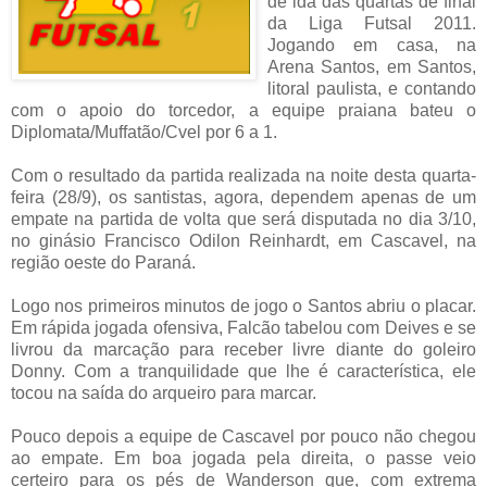
de ida das quartas de final
da Liga Futsal 2011.
Jogando em casa, na
Arena Santos, em Santos,
litoral paulista, e contando
com o apoio do torcedor, a equipe praiana bateu o
Diplomata/Muffatão/Cvel por 6 a 1.
Com o resultado da partida realizada na noite desta quarta-
feira (28/9), os santistas, agora, dependem apenas de um
empate na partida de volta que será disputada no dia 3/10,
no ginásio Francisco Odilon Reinhardt, em Cascavel, na
região oeste do Paraná.
Logo nos primeiros minutos de jogo o Santos abriu o placar.
Em rápida jogada ofensiva, Falcão tabelou com Deives e se
livrou da marcação para receber livre diante do goleiro
Donny. Com a tranquilidade que lhe é característica, ele
tocou na saída do arqueiro para marcar.
Pouco depois a equipe de Cascavel por pouco não chegou
ao empate. Em boa jogada pela direita, o passe veio
certeiro para os pés de Wanderson que, com extrema