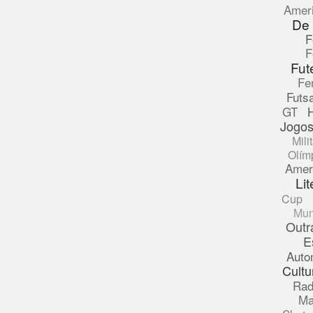
Amer
De
F
F
Fut
Fe
Futsa
GT
Jogos
Mili
Olím
Amer
Lit
Cup
Mun
Outr
E
Auto
Cultu
Rad
Ma