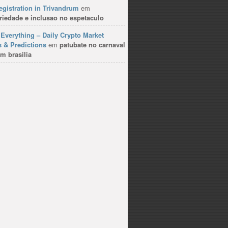
gistration in Trivandrum
em
riedade e inclusao no espetaculo
Everything – Daily Crypto Market
 & Predictions
em
patubate no carnaval
m brasilia