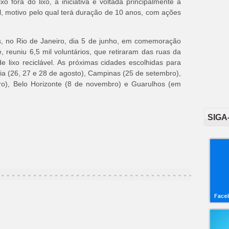
xo fora do lixo, a iniciativa é voltada principalmente à
il, motivo pelo qual terá duração de 10 anos, com ações
ís, no Rio de Janeiro, dia 5 de junho, em comemoração
 reuniu 6,5 mil voluntários, que retiraram das ruas da
de lixo reciclável. As próximas cidades escolhidas para
ia (26,
27 e 28 de agosto), Campinas (25 de setembro),
ro), Belo Horizonte (8 de novembro) e Guarulhos (em
SIGA