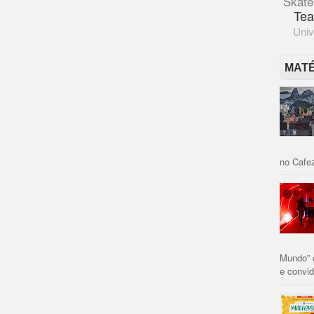
Skate
Tea
Univ
MAT
no Cafez
Mundo” 
e convid