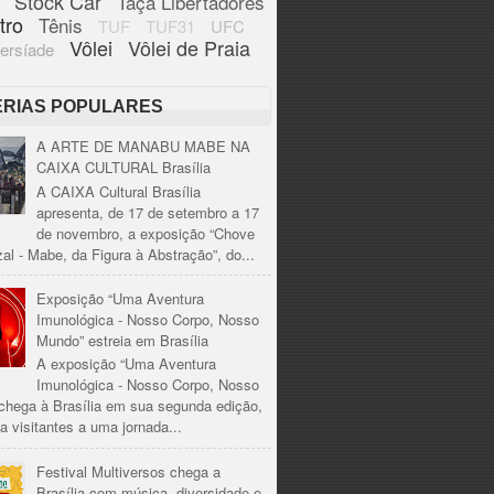
Stock Car
Taça Libertadores
tro
Tênis
TUF
TUF31
UFC
Vôlei
Vôlei de Praia
ersíade
ÉRIAS POPULARES
A ARTE DE MANABU MABE NA
CAIXA CULTURAL Brasília
A CAIXA Cultural Brasília
apresenta, de 17 de setembro a 17
de novembro, a exposição “Chove
al - Mabe, da Figura à Abstração”, do...
Exposição “Uma Aventura
Imunológica - Nosso Corpo, Nosso
Mundo” estreia em Brasília
A exposição “Uma Aventura
Imunológica - Nosso Corpo, Nosso
chega à Brasília em sua segunda edição,
a visitantes a uma jornada...
Festival Multiversos chega a
Brasília com música, diversidade e