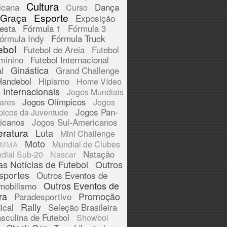
Cultura
icana
Dança
Curso
 Graça
Esporte
Exposição
esta
Fórmula 1
Fórmula 3
órmula Indy
Fórmula Truck
ebol
Futebol de Areia
Futebol
minino
Futebol Internacional
Ginástica
l
Grand Challenge
Handebol
Hipismo
Home Vídeo
 Internacionais
Jogos Mundiais
Jogos Olímpicos
tares
Jogos
Jogos Pan-
picos da Juventude
icanos
Jogos Sul-Americanos
eratura
Luta
Mini Challenge
Moto
Mundial de Clubes
MMA
Natação
dial Sub-20
Nascar
as Notícias de Futebol
Outros
sportes
Outros Eventos de
Outros Eventos de
mobilismo
ra
Promoção
Paradesportivo
Rally
ical
Seleção Brasileira
sculina de Futebol
Showbol