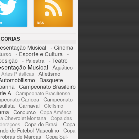
EGORIAS
resentação Musical
- Cinema
- Esporte e Cultura
-
Curso
posição
- Teatro
- Palestra
esentação Musical
Aquático
Atletismo
Artes Plásticas
Automobilismo
Basquete
panha
Campeonato Brasileiro
rie A
Campeonato Brasiliense
peonato Carioca
Campeonato
aulista
Carnaval
Ciclismo
ema
Concurso
Copa América
a Chevrolet Montana
Copa das
Copa do Brasil
Copa
derações
ndo de Futebol Masculino
Copa
trobras de Marcas
Copa Sul-