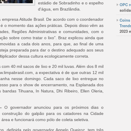
estádio de Sobradinho e o espelho
OPC re
d'água, em Brazlândia.
solida
da empresa Atitude Brasil. De acordo com o coordenador
Coins 
Trends
 é o momento das ações práticas. Depois disso vêm as
2023 e
dades, Regiões Administrativas e comunidades, com o
ação sobre como tratar o lixo”. Braz explicou ainda que
ovidas a cada dois anos, para que, ao final de uma
esteja preparada para dar o destino adequado aos seus
iplicador dessa cultura ecologicamente correta.
 com 40 mil sacos de lixo e 20 mil luvas. Além dos 8 mil
.limpabrasil.com
, a expectativa é de que outras 12 mil
anha nesse domingo. Cada saco de lixo entregue no
resso para o show de encerramento, na Esplanada dos
s bandas Tihuana, In Natura, Dhi Ribeiro, Ellen Oleria,
–
O governador anunciou para os próximos dias o
a construção do galpão para os catadores na Cidade
de área e funcionará como pólo de coleta seletiva.
dos, definida pelo governador Agnelo Queiroz, tem três