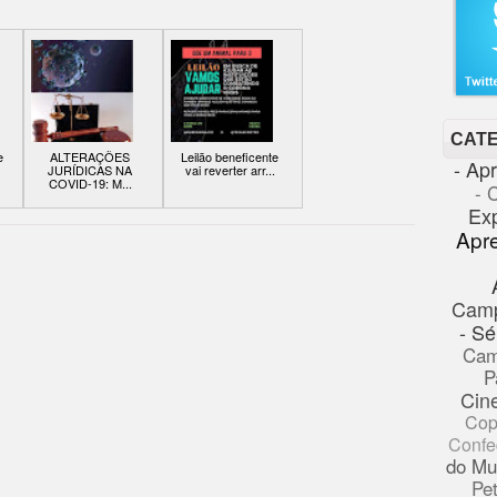
CAT
e
ALTERAÇÕES
Leilão beneficente
- Ap
JURÍDICAS NA
vai reverter arr...
COVID-19: M...
- 
Ex
Apr
Cam
- Sé
Cam
P
Cin
Cop
Confe
do Mu
Pe