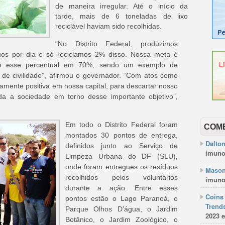
de maneira irregular. Até o início da
tarde, mais de 6 toneladas de lixo
reciclável haviam sido recolhidas.
“No Distrito Federal, produzimos
uos por dia e só reciclamos 2% disso. Nossa meta é
 esse percentual em 70%, sendo um exemplo de
 de civilidade”, afirmou o governador. “Com atos como
amente positiva em nossa capital, para descartar nosso
oda a sociedade em torno desse importante objetivo”,
Em todo o Distrito Federal foram
COM
montados 30 pontos de entrega,
Dalto
definidos junto ao Serviço de
imuno
Limpeza Urbana do DF (SLU),
onde foram entregues os resíduos
Mason
recolhidos pelos voluntários
imuno
durante a ação. Entre esses
Coins 
pontos estão o Lago Paranoá, o
Trends
Parque Olhos D’água, o Jardim
2023 e
Botânico, o Jardim Zoológico, o