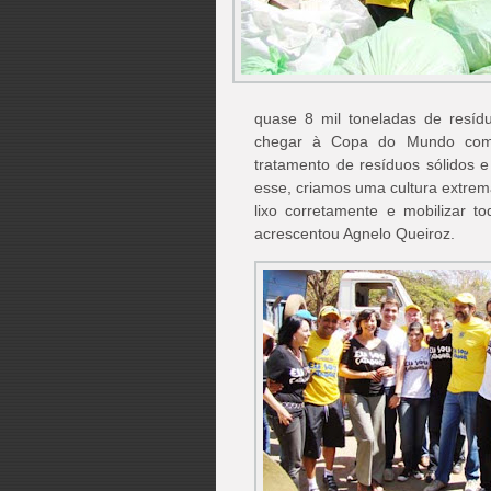
quase 8 mil toneladas de resíd
chegar à Copa do Mundo com
tratamento de resíduos sólidos e
esse, criamos uma cultura extrem
lixo corretamente e mobilizar t
acrescentou Agnelo Queiroz.