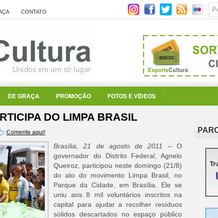
AÇA
CONTATO
DE GRAÇA
PROMOÇÃO
FOTOS E VÍDEOS
TICIPA DO LIMPA BRASIL
PAR
Comente aqui!
Brasília, 21 de agosto de 2011
– O
governador do Distrito Federal, Agnelo
Queiroz, participou neste domingo (21/8)
do ato do movimento Limpa Brasil, no
Parque da Cidade, em Brasília. Ele se
uniu aos 8 mil voluntários inscritos na
capital para ajudar a recolher resíduos
sólidos descartados no espaço público