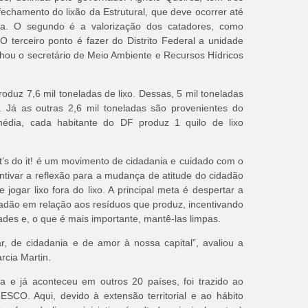
 fechamento do lixão da Estrutural, que deve ocorrer até
lia. O segundo é a valorização dos catadores, como
O terceiro ponto é fazer do Distrito Federal a unidade
alhou o secretário de Meio Ambiente e Recursos Hídricos
roduz 7,6 mil toneladas de lixo. Dessas, 5 mil toneladas
l. Já as outras 2,6 mil toneladas são provenientes do
média, cada habitante do DF produz 1 quilo de lixo
t’s do it! é um movimento de cidadania e cuidado com o
tivar a reflexão para a mudança de atitude do cidadão
 jogar lixo fora do lixo.
A principal meta é despertar a
idadão em relação aos resíduos que produz, incentivando
ades e, o que é mais importante, mantê-las limpas.
r, de cidadania e de amor à nossa capital”, avaliou a
rcia Martin.
ia e já aconteceu em outros 20 países,
foi trazido ao
CO. Aqui, devido à extensão territorial e ao hábito