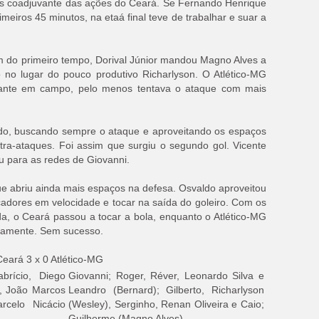
nas coadjuvante das ações do Ceará. Se Fernando Henrique
imeiros 45 minutos, na etaá final teve de trabalhar e suar a
m do primeiro tempo, Dorival Júnior mandou Magno Alves a
no lugar do pouco produtivo Richarlyson. O Atlético-MG
lhante em campo, pelo menos tentava o ataque com mais
do, buscando sempre o ataque e aproveitando os espaços
tra-ataques. Foi assim que surgiu o segundo gol. Vicente
u para as redes de Giovanni.
e abriu ainda mais espaços na defesa. Osvaldo aproveitou
rcadores em velocidade e tocar na saída do goleiro. Com os
ada, o Ceará passou a tocar a bola, enquanto o Atlético-MG
adamente. Sem sucesso.
Ceará 3 x 0 Atlético-MG
brício, Diego
Giovanni; Roger, Réver, Leonardo Silva e
l, João Marcos
Leandro (Bernard); Gilberto, Richarlyson
rcelo Nicácio
(Wesley), Serginho, Renan Oliveira e Caio;
Guilherme (Magno Alves)