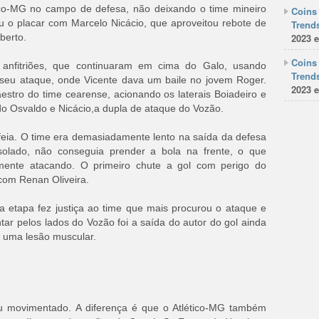
ico-MG no campo de defesa, não deixando o time mineiro
Coins 
riu o placar com Marcelo Nicácio, que aproveitou rebote de
Trends
berto.
2023 e
Coins 
anfitriões, que continuaram em cima do Galo, usando
Trends
 seu ataque, onde Vicente dava um baile no jovem Roger.
2023 e
stro do time cearense, acionando os laterais Boiadeiro e
o Osvaldo e Nicácio,a dupla de ataque do Vozão.
 feia. O time era demasiadamente lento na saída da defesa
solado, não conseguia prender a bola na frente, o que
emente atacando. O primeiro chute a gol com perigo do
 com Renan Oliveira.
ira etapa fez justiça ao time que mais procurou o ataque e
ntar pelos lados do Vozão foi a saída do autor do gol ainda
u uma lesão muscular.
movimentado. A diferença é que o Atlético-MG também