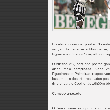
Brasileirão, com dez pontos. No ent
vençam Figueirense e Fluminense, 
Figueira no Orlando Scarpelli, domin
O Atlético-MG, com oito pontos gan
ainda mais complicada. Caso At
Figueirense e Palmeiras, respectiva
bastam dois dos três resultados poss
time encara o Coelho, às 18h30m (de
Começo arrasador
O Ceará começou o jogo de forma av