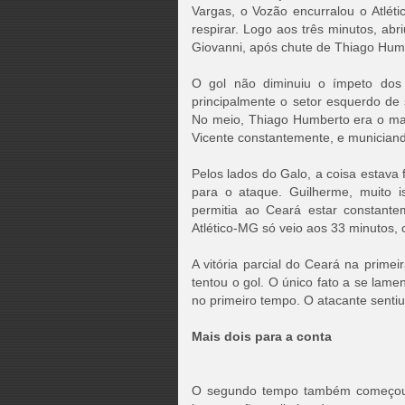
Vargas, o Vozão encurralou o Atlét
respirar. Logo aos três minutos, ab
Giovanni, após chute de Thiago Hum
O gol não diminuiu o ímpeto dos 
principalmente o setor esquerdo de
No meio, Thiago Humberto era o mae
Vicente constantemente, e municiand
Pelos lados do Galo, a coisa estava
para o ataque. Guilherme, muito i
permitia ao Ceará estar constant
Atlético-MG só veio aos 33 minutos,
A vitória parcial do Ceará na prime
tentou o gol. O único fato a se lame
no primeiro tempo. O atacante senti
Mais dois para a conta
O segundo tempo também começou 