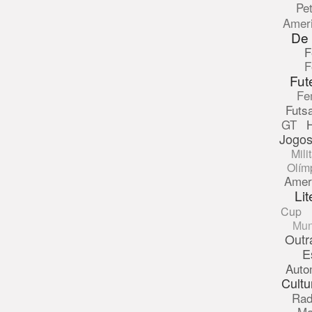
Pe
Amer
De
F
F
Fut
Fe
Futsa
GT
Jogos
Mili
Olím
Amer
Lit
Cup
Mun
Outr
E
Auto
Cultu
Rad
Ma