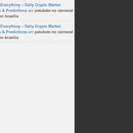
Everything – Daily Crypto Market
 & Predictions
em
patubate no carnaval
m brasilia
Everything – Daily Crypto Market
 & Predictions
em
patubate no carnaval
m brasilia