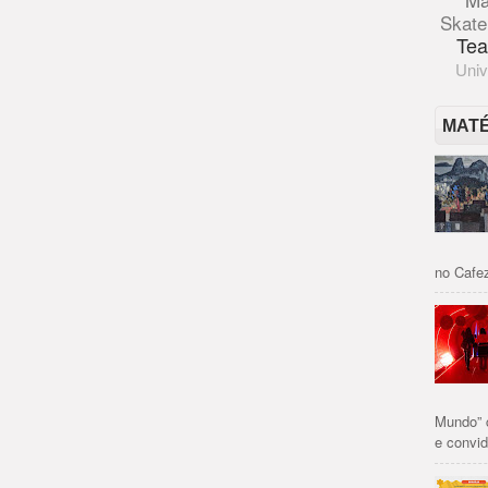
Skate
Tea
Univ
MAT
no Cafez
Mundo” 
e convid