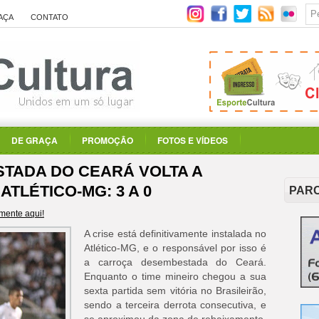
AÇA
CONTATO
DE GRAÇA
PROMOÇÃO
FOTOS E VÍDEOS
TADA DO CEARÁ VOLTA A
ATLÉTICO-MG: 3 A 0
PAR
mente aqui!
A crise está definitivamente instalada no
Atlético-MG, e o responsável por isso é
a carroça desembestada do Ceará.
Enquanto o time mineiro chegou a sua
sexta partida sem vitória no Brasileirão,
sendo a terceira derrota consecutiva, e