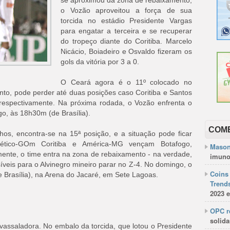
se aproximou da zona de rebaixamento,
o Vozão aproveitou a força de sua
torcida no estádio Presidente Vargas
para engatar a terceira e se recuperar
do tropeço diante do Coritiba. Marcelo
Nicácio, Boiadeiro e Osvaldo fizeram os
gols da vitória por 3 a 0.
O Ceará agora é o 11º colocado no
anto, pode perder até duas posições caso Coritiba e Santos
respectivamente. Na próxima rodada, o Vozão enfrenta o
go, às 18h30m (de Brasília).
COM
hos, encontra-se na 15ª posição, e a situação pode ficar
lético-GOm Coritiba e América-MG vençam Botafogo,
Mason
mente, o time entra na zona de rebaixamento - na verdade,
imuno
íveis para o Alvinegro mineiro parar no Z-4. No domingo, o
Coins 
 Brasília), na Arena do Jacaré, em Sete Lagoas.
Trends
2023 e
OPC re
solida
assaladora. No embalo da torcida, que lotou o Presidente