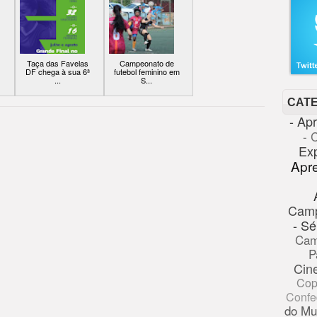
Taça das Favelas
Campeonato de
DF chega à sua 6ª
futebol feminino em
...
S...
CAT
- Ap
- 
Ex
Apr
Cam
- Sé
Cam
P
Cin
Cop
Confe
do Mu