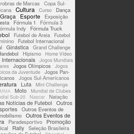
trobras de Marcas
Copa Sul-
Cultura
icana
Dança
Curso
 Graça
Esporte
Exposição
esta
Fórmula 1
Fórmula 3
órmula Indy
Fórmula Truck
ebol
Futebol de Areia
Futebol
minino
Futebol Internacional
Ginástica
l
Grand Challenge
Handebol
Hipismo
Home Vídeo
 Internacionais
Jogos Mundiais
Jogos Olímpicos
tares
Jogos
Jogos Pan-
picos da Juventude
icanos
Jogos Sul-Americanos
eratura
Luta
Mini Challenge
Moto
Mundial de Clubes
MMA
Natação
dial Sub-20
Nascar
as Notícias de Futebol
Outros
sportes
Outros Eventos de
Outros Eventos de
mobilismo
ra
Promoção
Paradesportivo
Rally
ical
Seleção Brasileira
sculina de Futebol