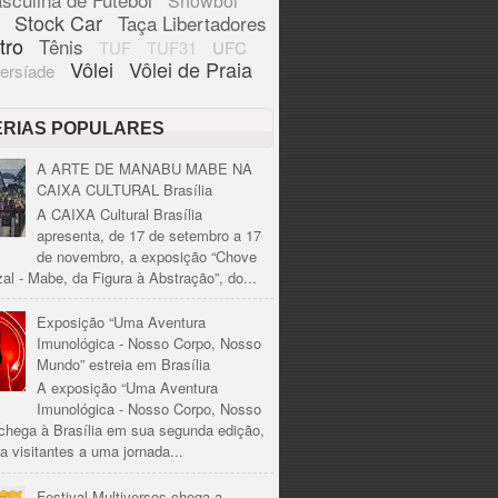
Showbol
Stock Car
Taça Libertadores
tro
Tênis
TUF
TUF31
UFC
Vôlei
Vôlei de Praia
ersíade
ÉRIAS POPULARES
A ARTE DE MANABU MABE NA
CAIXA CULTURAL Brasília
A CAIXA Cultural Brasília
apresenta, de 17 de setembro a 17
de novembro, a exposição “Chove
al - Mabe, da Figura à Abstração”, do...
Exposição “Uma Aventura
Imunológica - Nosso Corpo, Nosso
Mundo” estreia em Brasília
A exposição “Uma Aventura
Imunológica - Nosso Corpo, Nosso
chega à Brasília em sua segunda edição,
a visitantes a uma jornada...
Festival Multiversos chega a