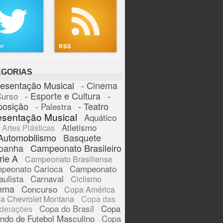
EGORIAS
resentação Musical
- Cinema
- Esporte e Cultura
-
Curso
posição
- Teatro
- Palestra
esentação Musical
Aquático
Atletismo
Artes Plásticas
Automobilismo
Basquete
panha
Campeonato Brasileiro
rie A
Campeonato Brasiliense
peonato Carioca
Campeonato
aulista
Carnaval
Ciclismo
ema
Concurso
Copa América
a Chevrolet Montana
Copa das
Copa do Brasil
Copa
derações
ndo de Futebol Masculino
Copa