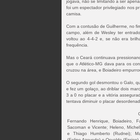
jogava, não se limitando a ser ape
foi um espectador privilegiado nos pr
camisa.
Com a contusão de Guilherme, no fi
campo, além de Wesley ter entrado 
voltou ao 4-4-2 e, se não era bri
frequência.
Mas o Ceará continuava pressionan
que o Atlético-MG dava para os con
cruzou na área, e Boiadeiro empurro
O segundo gol desmontou o Galo, qu
e fez um golaço, ao driblar dois ma
3 a 0 no placar e a vitória assegur
tentava diminuir o placar desorden
Fernando Henrique, Boiadeiro, Fa
Sacoman e Vicente; Heleno, Miche
e Thiago Humberto (Rudnei); Ma
(Felipe Azevedo) e Osvaldo (Enrico)