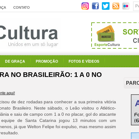
AÇA
CONTATO
DE GRAÇA
PROMOÇÃO
FOTOS E VÍDEOS
RA NO BRASILEIRÃO: 1 A 0 NO
PAR
te aqui!
cisou de dez rodadas para conhecer a sua primeira vitória
ato Brasileiro. Neste sábado, o Leão visitou o Atlético-
nia e saiu de campo com 1 a 0 no placar, gol do atacante
A equipe de Santa Catarina jogou 13 minutos com um
menos, já que Welton Felipe foi expulso, mas mesmo assim
resultado.