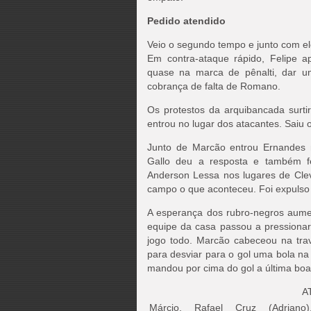
Pedido atendido
Veio o segundo tempo e junto com el
Em contra-ataque rápido, Felipe a
quase na marca de pênalti, dar um
cobrança de falta de Romano.
Os protestos da arquibancada surt
entrou no lugar dos atacantes. Saiu o
Junto de Marcão entrou Ernandes n
Gallo deu a resposta e também fe
Anderson Lessa nos lugares de Clev
campo o que aconteceu. Foi expulso l
A esperança dos rubro-negros aumen
equipe da casa passou a pressiona
jogo todo. Marcão cabeceou na trav
para desviar para o gol uma bola n
mandou por cima do gol a última boa
A
Márcio, Rafael Cruz (Adriano)