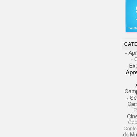
CAT
- Ap
- 
Ex
Apr
Cam
- Sé
Cam
P
Cin
Cop
Confe
do Mu