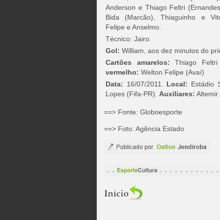
Anderson e Thiago Feltri (Ernandes
Bida (Marcão), Thiaguinho e Vito
Felipe e Anselmo.
Técnico: Jairo.
Gol:
William, aos dez minutos do pr
Cartões amarelos:
Thiago Feltri 
vermelho:
Welton Felipe (Avaí)
Data:
16/07/2011.
Local:
Estádio 
Lopes (Fifa-PR).
Auxiliares:
Altemir
==> Fonte: Globoesporte
==> Foto: Agência Estado