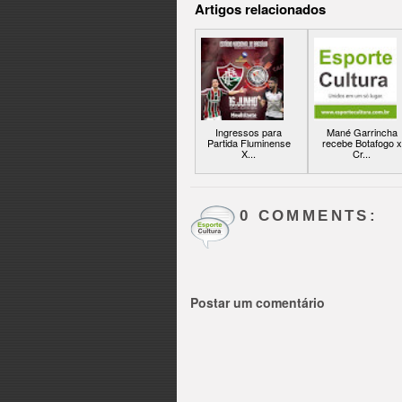
Artigos relacionados
Ingressos para
Mané Garrincha
Partida Fluminense
recebe Botafogo x
X...
Cr...
0 COMMENTS:
Postar um comentário