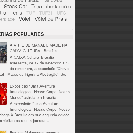
Showbol
Stock Car
Taça Libertadores
tro
Tênis
TUF
TUF31
UFC
Vôlei
Vôlei de Praia
ersíade
ÉRIAS POPULARES
A ARTE DE MANABU MABE NA
CAIXA CULTURAL Brasília
A CAIXA Cultural Brasília
apresenta, de 17 de setembro a 17
de novembro, a exposição “Chove
al - Mabe, da Figura à Abstração”, do...
Exposição “Uma Aventura
Imunológica - Nosso Corpo, Nosso
Mundo” estreia em Brasília
A exposição “Uma Aventura
Imunológica - Nosso Corpo, Nosso
chega à Brasília em sua segunda edição,
a visitantes a uma jornada...
Festival Multiversos chega a