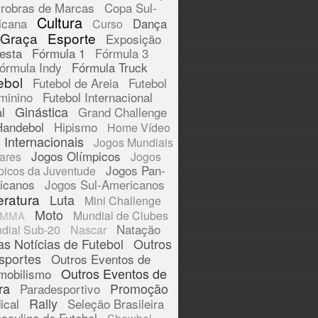
trobras de Marcas
Copa Sul-
Cultura
icana
Dança
Curso
 Graça
Esporte
Exposição
esta
Fórmula 1
Fórmula 3
órmula Indy
Fórmula Truck
ebol
Futebol de Areia
Futebol
minino
Futebol Internacional
Ginástica
l
Grand Challenge
Handebol
Hipismo
Home Vídeo
 Internacionais
Jogos Mundiais
Jogos Olímpicos
tares
Jogos
Jogos Pan-
picos da Juventude
icanos
Jogos Sul-Americanos
eratura
Luta
Mini Challenge
Moto
Mundial de Clubes
MMA
Natação
dial Sub-20
Nascar
as Notícias de Futebol
Outros
sportes
Outros Eventos de
Outros Eventos de
mobilismo
ra
Promoção
Paradesportivo
Rally
ical
Seleção Brasileira
sculina de Futebol