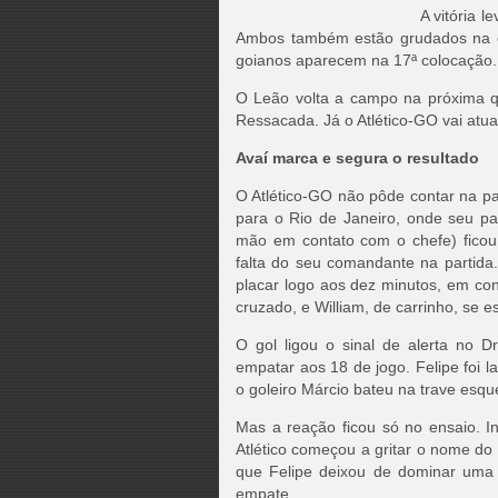
A vitória 
Ambos também estão grudados na cl
goianos aparecem na 17ª colocação.
O Leão volta a campo na próxima qui
Ressacada. Já o Atlético-GO vai atu
Avaí marca e segura o resultado
O Atlético-GO não pôde contar na pa
para o Rio de Janeiro, onde seu pai
mão em contato com o chefe) ficou o
falta do seu comandante na partida
placar logo aos dez minutos, em con
cruzado, e William, de carrinho, se es
O gol ligou o sinal de alerta no 
empatar aos 18 de jogo. Felipe foi 
o goleiro Márcio bateu na trave esqu
Mas a reação ficou só no ensaio. In
Atlético começou a gritar o nome do
que Felipe deixou de dominar uma
empate.