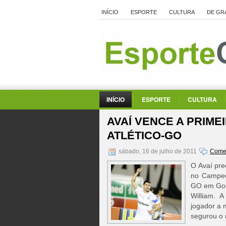
INÍCIO
ESPORTE
CULTURA
DE GR
INÍCIO
ESPORTE
CULTURA
AVAÍ VENCE A PRIMEI
ATLÉTICO-GO
sábado, 16 de julho de 2011
Comen
O Avaí pre
no Campeon
GO em Goiâ
William. 
jogador a 
segurou o 