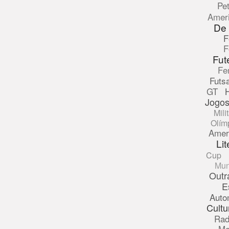
Pe
Amer
De
F
F
Fut
Fe
Futsa
GT
Jogos
Mili
Olím
Amer
Lit
Cup
Mun
Outr
E
Auto
Cultu
Rad
Ma