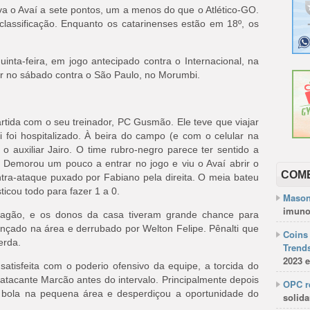
leva o Avaí a sete pontos, um a menos do que o Atlético-GO.
assificação. Enquanto os catarinenses estão em 18º, os
nta-feira, em jogo antecipado contra o Internacional, na
ar no sábado contra o São Paulo, no Morumbi.
rtida com o seu treinador, PC Gusmão. Ele teve que viajar
 foi hospitalizado. À beira do campo (e com o celular na
 auxiliar Jairo. O time rubro-negro parece ter sentido a
. Demorou um pouco a entrar no jogo e viu o Avaí abrir o
COM
tra-ataque puxado por Fabiano pela direita. O meia bateu
ticou todo para fazer 1 a 0.
Mason
imuno
Dragão, e os donos da casa tiveram grande chance para
lançado na área e derrubado por Welton Felipe. Pênalti que
Coins 
erda.
Trends
2023 e
satisfeita com o poderio ofensivo da equipe, a torcida do
 atacante Marcão antes do intervalo. Principalmente depois
OPC re
 bola na pequena área e desperdiçou a oportunidade do
solida