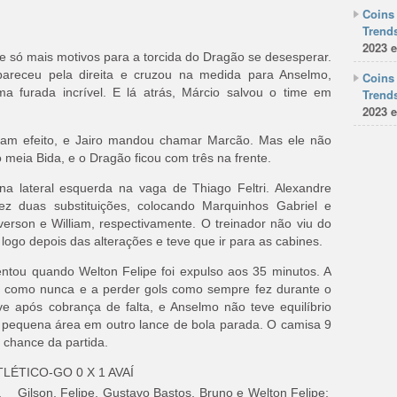
Coins 
Trends
2023 e
e só mais motivos para a torcida do Dragão se desesperar.
pareceu pela direita e cruzou na medida para Anselmo,
Coins 
a furada incrível. E lá atrás, Márcio salvou o time em
Trends
2023 e
iram efeito, e Jairo mandou chamar Marcão. Mas ele não
 meia Bida, e o Dragão ficou com três na frente.
a lateral esquerda na vaga de Thiago Feltri. Alexandre
z duas substituições, colocando Marquinhos Gabriel e
erson e William, respectivamente. O treinador não viu do
ogo depois das alterações e teve que ir para as cabines.
tou quando Welton Felipe foi expulso aos 35 minutos. A
r como nunca e a perder gols como sempre fez durante o
e após cobrança de falta, e Anselmo não teve equilíbrio
a pequena área em outro lance de bola parada. O camisa 9
 chance da partida.
TLÉTICO-GO 0 X 1 AVAÍ
, Gilson,
Felipe, Gustavo Bastos, Bruno e Welton Felipe;