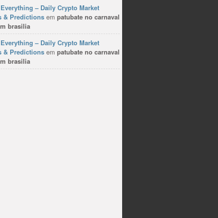
Everything – Daily Crypto Market
 & Predictions
em
patubate no carnaval
m brasilia
Everything – Daily Crypto Market
 & Predictions
em
patubate no carnaval
m brasilia