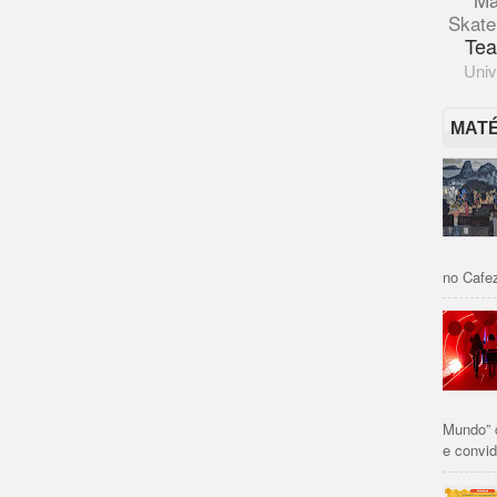
Skate
Tea
Univ
MAT
no Cafez
Mundo” 
e convid