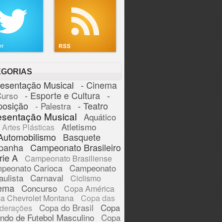
EGORIAS
resentação Musical
- Cinema
- Esporte e Cultura
-
Curso
posição
- Teatro
- Palestra
esentação Musical
Aquático
Atletismo
Artes Plásticas
Automobilismo
Basquete
panha
Campeonato Brasileiro
rie A
Campeonato Brasiliense
peonato Carioca
Campeonato
aulista
Carnaval
Ciclismo
ema
Concurso
Copa América
a Chevrolet Montana
Copa das
Copa do Brasil
Copa
derações
ndo de Futebol Masculino
Copa