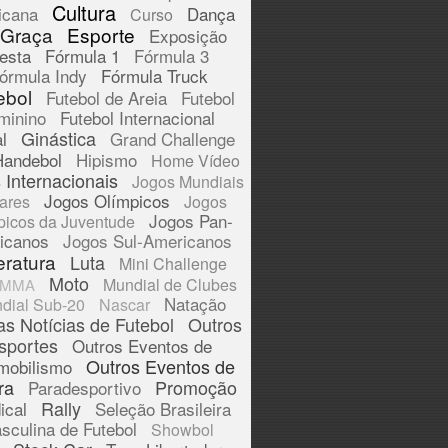
Cultura
icana
Dança
Curso
 Graça
Esporte
Exposição
esta
Fórmula 1
Fórmula 3
órmula Indy
Fórmula Truck
ebol
Futebol de Areia
Futebol
minino
Futebol Internacional
Ginástica
l
Grand Challenge
Handebol
Hipismo
Home Vídeo
 Internacionais
Jogos Mundiais
Jogos Olímpicos
tares
Jogos
Jogos Pan-
picos da Juventude
icanos
Jogos Sul-Americanos
eratura
Luta
Mini Challenge
Moto
Mundial de Clubes
MMA
Natação
dial Sub-20
Nascar
as Notícias de Futebol
Outros
sportes
Outros Eventos de
Outros Eventos de
mobilismo
ra
Promoção
Paradesportivo
Rally
ical
Seleção Brasileira
sculina de Futebol
Showbol