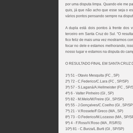
por uma disputa limpa. Quando ele me pas
quis, já que não acho que esse seja o e
vários pontos pensando sempre na disputa 
A dupla está dois pontos à frente dos 
terceiro em Santa Cruz do Sul. "O result
fico feliz de mais uma vez mostrarmos cons
focar no dele e estamos melhorando, isso
nosso lugar e estamos na disputa do camp
O RESULTADO FINAL EM SANTA CRUZ 
1º) 51 - Otavio Mesquita (FC , SP)
2º) 72 - C.Federico/C.Lara (FC , SP/SP)
3º) 57 - S.Laganá/A.Hellmeister (FC , SP/
4º) 6 - Valter Pinheiro (GI , SP)
5º) 82 - M.Melo/W.Freire (GI , SP/SP)
6º) 55 - J.Gonçalves/C.Coelho (GI , SP/SP
7º) 21 - V.Rossete/F.Greco (MA , SP)
8º) 73 - O.Federico/M.Lozasso (MA , SP/S
9º) 4 - F.Roso/V.Roso (MA , RS/RS)
10º) 81 - C.Burza/L.Burti (GI , SP/SP)