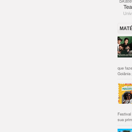
Skate
Tea
Univ
MAT
que faze
Goiânia 
Festival
sua prim