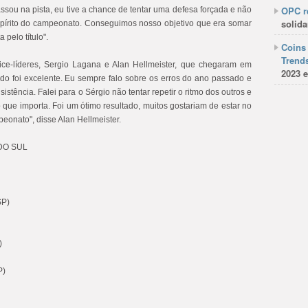
OPC re
sou na pista, eu tive a chance de tentar uma defesa forçada e não
solida
spírito do campeonato. Conseguimos nosso objetivo que era somar
pelo título".
Coins 
Trends
vice-líderes, Sergio Lagana e Alan Hellmeister, que chegaram em
2023 e
ado foi excelente. Eu sempre falo sobre os erros do ano passado e
istência. Falei para o Sérgio não tentar repetir o ritmo dos outros e
 que importa. Foi um ótimo resultado, muitos gostariam de estar no
eonato", disse Alan Hellmeister.
DO SUL
SP)
)
P)