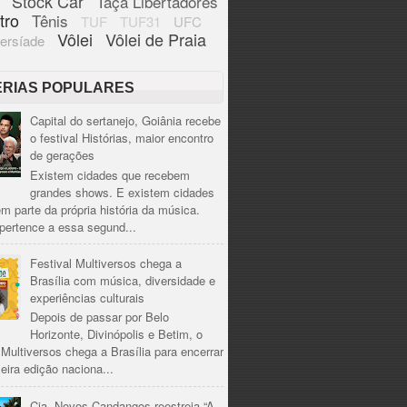
Stock Car
Taça Libertadores
tro
Tênis
TUF
TUF31
UFC
Vôlei
Vôlei de Praia
ersíade
ÉRIAS POPULARES
Capital do sertanejo, Goiânia recebe
o festival Histórias, maior encontro
de gerações
Existem cidades que recebem
grandes shows. E existem cidades
m parte da própria história da música.
pertence a essa segund...
Festival Multiversos chega a
Brasília com música, diversidade e
experiências culturais
Depois de passar por Belo
Horizonte, Divinópolis e Betim, o
 Multiversos chega a Brasília para encerrar
eira edição naciona...
Cia. Novos Candangos reestreia “A