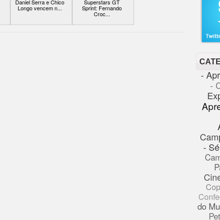
Daniel Serra e Chico
Superstars GT
Longo vencem n...
Sprint: Fernando
Croc...
CAT
- Ap
- 
Ex
Apr
Cam
- Sé
Cam
P
Cin
Cop
Confe
do Mu
Pe