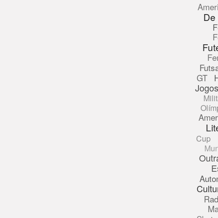
Amer
De
F
F
Fut
Fe
Futsa
GT
Jogos
Mili
Olím
Amer
Lit
Cup
Mun
Outr
E
Auto
Cultu
Rad
Ma