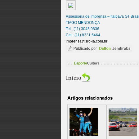
Assessoria de Imprensa – Itaipava GT Brasi
TIAGO MENDONÇA
Tel.: (11) 3045.0836
Cel.: (11) 8331.5464
imprensa@sro-la.com.br
Artigos relacionados