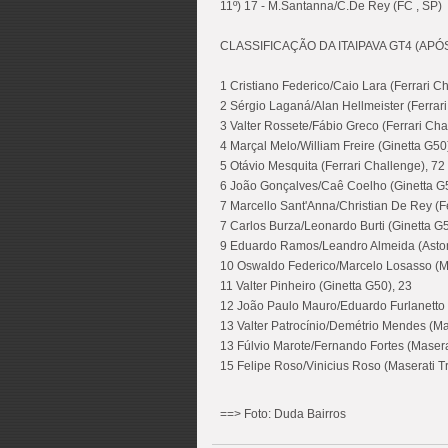
11º) 17 - M.Santanna/C.De Rey (FC , SP)
CLASSIFICAÇÃO DA ITAIPAVA GT4 (APÓ
1 Cristiano Federico/Caio Lara (Ferrari C
2 Sérgio Laganá/Alan Hellmeister (Ferrar
3 Valter Rossete/Fábio Greco (Ferrari Cha
4 Marçal Melo/William Freire (Ginetta G50
5 Otávio Mesquita (Ferrari Challenge), 72
6 João Gonçalves/Caê Coelho (Ginetta G5
7 Marcello Sant'Anna/Christian De Rey (Fe
7 Carlos Burza/Leonardo Burti (Ginetta G5
9 Eduardo Ramos/Leandro Almeida (Aston
10 Oswaldo Federico/Marcelo Losasso (Ma
11 Valter Pinheiro (Ginetta G50), 23
12 João Paulo Mauro/Eduardo Furlanetto (
13 Valter Patrocínio/Demétrio Mendes (Mas
13 Fúlvio Marote/Fernando Fortes (Maserat
15 Felipe Roso/Vinicius Roso (Maserati Tr
==> Foto: Duda Bairros