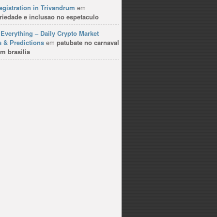
gistration in Trivandrum
em
riedade e inclusao no espetaculo
Everything – Daily Crypto Market
 & Predictions
em
patubate no carnaval
m brasilia