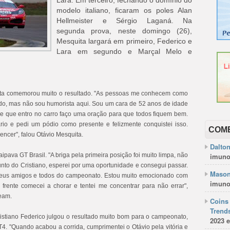
Lara. Em terceiro, fechando o domínio do
modelo italiano, ficaram os poles Alan
Hellmeister e Sérgio Laganá. Na
segunda prova, neste domingo (26),
Mesquita largará em primeiro, Federico e
Lara em segundo e Marçal Melo e
ita comemorou muito o resultado. "As pessoas me conhecem como
, mas não sou humorista aqui. Sou um cara de 52 anos de idade
 que entro no carro faço uma oração para que todos fiquem bem.
ário e pedi um pódio como presente e felizmente conquistei isso.
COM
ncer", falou Otávio Mesquita.
Dalto
aipava GT Brasil. "A briga pela primeira posição foi muito limpa, não
imuno
nto do Cristiano, esperei por uma oportunidade e consegui passar.
Mason
, meus amigos e todos do campeonato. Estou muito emocionado com
imuno
frente comecei a chorar e tentei me concentrar para não errar",
Team.
Coins 
Trends
istiano Federico julgou o resultado muito bom para o campeonato,
2023 e
T4. "Quando acabou a corrida, cumprimentei o Otávio pela vitória e