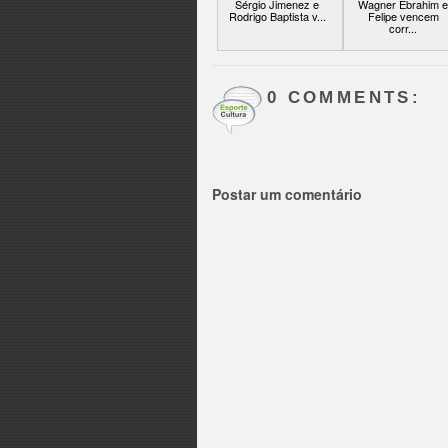
Sérgio Jimenez e
Wagner Ebrahim e
Rodrigo Baptista v...
Felipe vencem
corr...
0 COMMENTS:
Postar um comentário