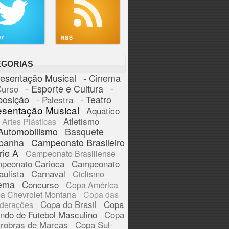
EGORIAS
resentação Musical
- Cinema
- Esporte e Cultura
-
Curso
posição
- Teatro
- Palestra
esentação Musical
Aquático
Atletismo
Artes Plásticas
Automobilismo
Basquete
panha
Campeonato Brasileiro
rie A
Campeonato Brasiliense
peonato Carioca
Campeonato
aulista
Carnaval
Ciclismo
ema
Concurso
Copa América
a Chevrolet Montana
Copa das
Copa do Brasil
Copa
derações
ndo de Futebol Masculino
Copa
trobras de Marcas
Copa Sul-