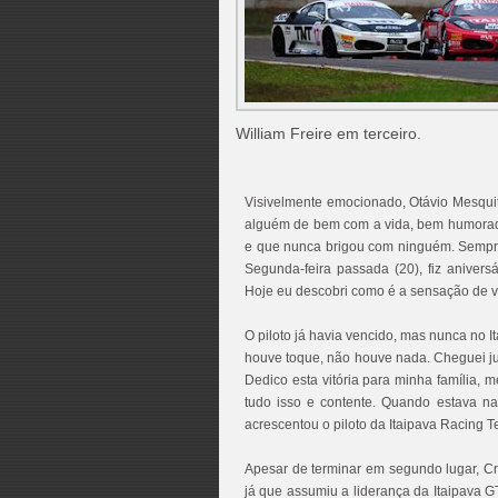
William Freire em terceiro.
Visivelmente emocionado, Otávio Mesqu
alguém de bem com a vida, bem humorado
e que nunca brigou com ninguém. Sempre
Segunda-feira passada (20), fiz anivers
Hoje eu descobri como é a sensação de ve
O piloto já havia vencido, mas nunca no It
houve toque, não houve nada. Cheguei ju
Dedico esta vitória para minha família
tudo isso e contente. Quando estava na 
acrescentou o piloto da Itaipava Racing 
Apesar de terminar em segundo lugar, Cr
já que assumiu a liderança da Itaipava G