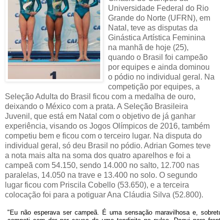
Universidade Federal do Rio
Grande do Norte (UFRN), em
Natal, teve as disputas da
Ginástica Artística Feminina
na manhã de hoje (25),
quando o Brasil foi campeão
por equipes e ainda dominou
o pódio no individual geral. Na
competição por equipes, a
Seleção Adulta do Brasil ficou com a medalha de ouro,
deixando o México com a prata. A Seleção Brasileira
Juvenil, que está em Natal com o objetivo de já ganhar
experiência, visando os Jogos Olímpicos de 2016, também
competiu bem e ficou com o terceiro lugar. Na disputa do
individual geral, só deu Brasil no pódio. Adrian Gomes teve
a nota mais alta na soma dos quatro aparelhos e foi a
campeã com 54.150, sendo 14.000 no salto, 12.700 nas
paralelas, 14.050 na trave e 13.400 no solo. O segundo
lugar ficou com Priscila Cobello (53.650), e a terceira
colocação foi para a potiguar Ana Cláudia Silva (52.800).
"Eu não esperava ser campeã. É uma sensação maravilhosa e, sobretu