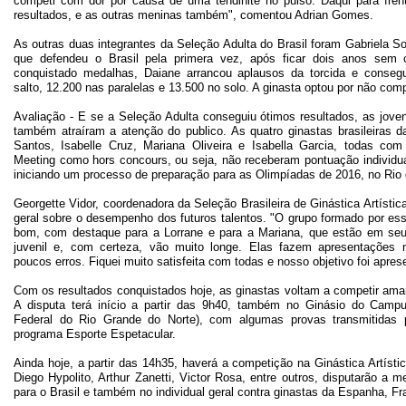
competi com dor por causa de uma tendinite no pulso. Daqui para fren
resultados, e as outras meninas também", comentou Adrian Gomes.
As outras duas integrantes da Seleção Adulta do Brasil foram Gabriela S
que defendeu o Brasil pela primera vez, após ficar dois anos sem
conquistado medalhas, Daiane arrancou aplausos da torcida e conseg
salto, 12.200 nas paralelas e 13.500 no solo. A ginasta optou por não comp
Avaliação - E se a Seleção Adulta conseguiu ótimos resultados, as joven
também atraíram a atenção do publico. As quatro ginastas brasileiras da
Santos, Isabelle Cruz, Mariana Oliveira e Isabella Garcia, todas com
Meeting como hors concours, ou seja, não receberam pontuação individual.
iniciando um processo de preparação para as Olimpíadas de 2016, no Rio 
Georgette Vidor, coordenadora da Seleção Brasileira de Ginástica Artísti
geral sobre o desempenho dos futuros talentos. "O grupo formado por es
bom, com destaque para a Lorrane e para a Mariana, que estão em seu 
juvenil e, com certeza, vão muito longe. Elas fazem apresentações 
poucos erros. Fiquei muito satisfeita com todas e nosso objetivo foi apre
Com os resultados conquistados hoje, as ginastas voltam a competir aman
A disputa terá início a partir das 9h40, também no Ginásio do Camp
Federal do Rio Grande do Norte), com algumas provas transmitidas 
programa Esporte Espetacular.
Ainda hoje, a partir das 14h35, haverá a competição na Ginástica Artís
Diego Hypolito, Arthur Zanetti, Victor Rosa, entre outros, disputarão a 
para o Brasil e também no individual geral contra ginastas da Espanha, Fr