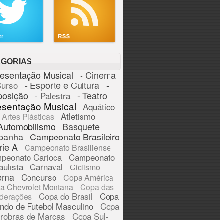
EGORIAS
resentação Musical
- Cinema
- Esporte e Cultura
-
Curso
posição
- Teatro
- Palestra
esentação Musical
Aquático
Atletismo
Artes Plásticas
Automobilismo
Basquete
panha
Campeonato Brasileiro
rie A
Campeonato Brasiliense
peonato Carioca
Campeonato
aulista
Carnaval
Ciclismo
ema
Concurso
Copa América
a Chevrolet Montana
Copa das
Copa do Brasil
Copa
derações
ndo de Futebol Masculino
Copa
trobras de Marcas
Copa Sul-