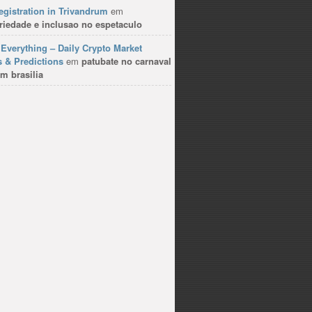
gistration in Trivandrum
em
riedade e inclusao no espetaculo
Everything – Daily Crypto Market
 & Predictions
em
patubate no carnaval
m brasilia