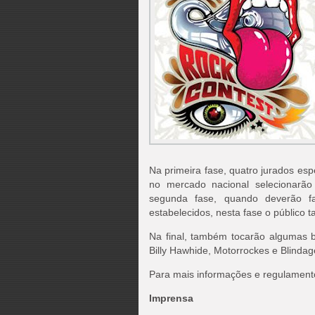
Na primeira fase, quatro jurados es
no mercado nacional selecionarã
segunda fase, quando deverão 
estabelecidos, nesta fase o público 
Na final, também tocarão algumas 
Billy Hawhide, Motorrockes e Blinda
Para mais informações e regulament
Imprensa