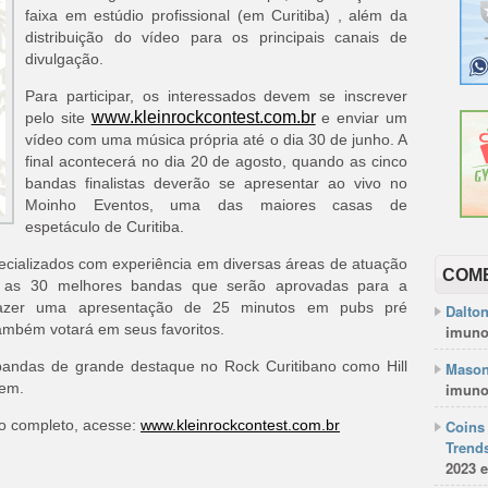
faixa em estúdio profissional (em Curitiba) , além da
distribuição do vídeo para os principais canais de
divulgação.
Para participar, os interessados devem se inscrever
www.kleinrockcontest.com.br
pelo site
e enviar um
vídeo com uma música própria até o dia 30 de junho. A
final acontecerá no dia 20 de agosto, quando as cinco
bandas finalistas deverão se apresentar ao vivo no
Moinho Eventos, uma das maiores casas de
espetáculo de Curitiba.
pecializados com experiência em diversas áreas de atuação
COM
o as 30 melhores bandas que serão aprovadas para a
fazer uma apresentação de 25 minutos em pubs pré
Dalto
também votará em seus favoritos.
imuno
bandas de grande destaque no Rock Curitibano como Hill
Mason
gem.
imuno
o completo, acesse:
www.kleinrockcontest.com.br
Coins 
Trends
2023 e