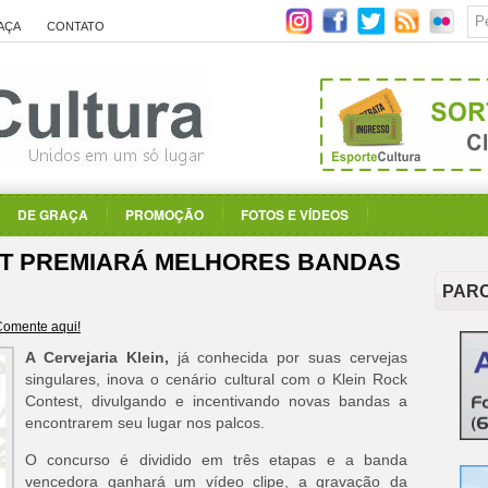
AÇA
CONTATO
DE GRAÇA
PROMOÇÃO
FOTOS E VÍDEOS
ST PREMIARÁ MELHORES BANDAS
PAR
Comente aqui!
A Cervejaria Klein,
já conhecida por suas cervejas
singulares, inova o cenário cultural com o Klein Rock
Contest, divulgando e incentivando novas bandas a
encontrarem seu lugar nos palcos.
O concurso é dividido em três etapas e a banda
vencedora ganhará um vídeo clipe, a gravação da