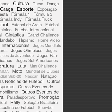
Cultura
icana
Dança
Curso
 Graça
Esporte
Exposição
esta
Fórmula 1
Fórmula 3
órmula Indy
Fórmula Truck
ebol
Futebol de Areia
Futebol
minino
Futebol Internacional
Ginástica
l
Grand Challenge
Handebol
Hipismo
Home Vídeo
 Internacionais
Jogos Mundiais
Jogos Olímpicos
tares
Jogos
Jogos Pan-
picos da Juventude
icanos
Jogos Sul-Americanos
eratura
Luta
Mini Challenge
Moto
Mundial de Clubes
MMA
Natação
dial Sub-20
Nascar
as Notícias de Futebol
Outros
sportes
Outros Eventos de
Outros Eventos de
mobilismo
ra
Promoção
Paradesportivo
Rally
ical
Seleção Brasileira
sculina de Futebol
Showbol