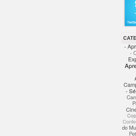
CAT
- Ap
- 
Ex
Apr
Cam
- Sé
Cam
P
Cin
Cop
Confe
do Mu
Pe