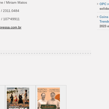
ne / Miriam Matos
OPC re
solida
 / 2311.0484
Coins 
 / 107*49911
Trends
2023 e
pressa.com.br