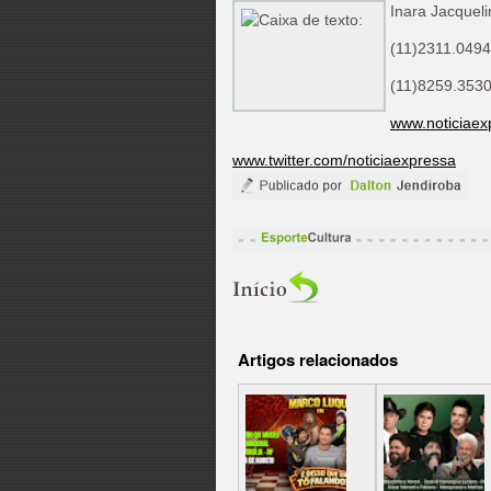
Inara Jacqueli
(11)2311.0494
(11)8259.3530
www.noticiaex
www.twitter.com/noticiaexpressa
Artigos relacionados