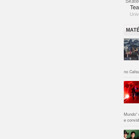
Skate
Tea
Univ
MAT
no Cafez
Mundo” 
e convid