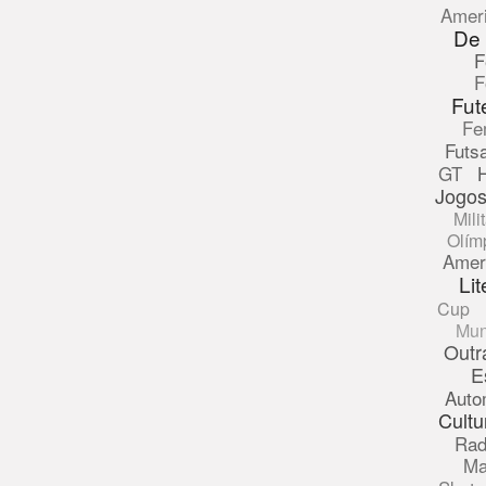
Amer
De
F
F
Fut
Fe
Futsa
GT
Jogos
Mili
Olím
Amer
Lit
Cup
Mun
Outr
E
Auto
Cultu
Rad
Ma