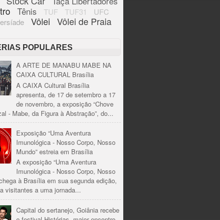
Stock Car
Taça Libertadores
tro
Tênis
TUF
TUF31
UFC
Vôlei
Vôlei de Praia
ersíade
ÉRIAS POPULARES
A ARTE DE MANABU MABE NA
CAIXA CULTURAL Brasília
A CAIXA Cultural Brasília
apresenta, de 17 de setembro a 17
de novembro, a exposição “Chove
al - Mabe, da Figura à Abstração”, do...
Exposição “Uma Aventura
Imunológica - Nosso Corpo, Nosso
Mundo” estreia em Brasília
A exposição “Uma Aventura
Imunológica - Nosso Corpo, Nosso
chega à Brasília em sua segunda edição,
a visitantes a uma jornada...
Capital do sertanejo, Goiânia recebe
o festival Histórias, maior encontro